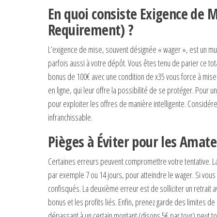
En quoi consiste Exigence de 
Requirement) ?
L’exigence de mise, souvent désignée « wager », est un mult
parfois aussi à votre dépôt. Vous êtes tenu de parier ce tot
bonus de 100€ avec une condition de x35 vous force à mise
en ligne, qui leur offre la possibilité de se protéger. Pour
pour exploiter les offres de manière intelligente. Considé
infranchissable.
Pièges à Éviter pour les Amate
Certaines erreurs peuvent compromettre votre tentative. La 
par exemple 7 ou 14 jours, pour atteindre le wager. Si vous
confisqués. La deuxième erreur est de solliciter un retrait av
bonus et les profits liés. Enfin, prenez garde des limites d
dépassant à un certain montant (disons 5€ par tour) peut to