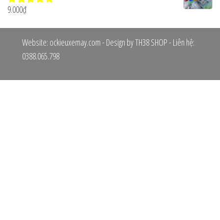
9.000
₫
Được xếp
hạng
5.00
5
sao
Website: ockieuxemay.com - Design by TH38 SHOP - Liên hệ:
0388.065.798