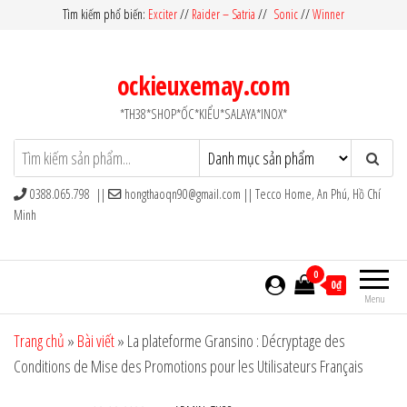
Skip
Tìm kiếm phổ biến:
Exciter
//
Raider – Satria
//
Sonic
//
Winner
to
the
ockieuxemay.com
content
*TH38*SHOP*ỐC*KIỂU*SALAYA*INOX*
0388.065.798 ||
hongthaoqn90@gmail.com
|| Tecco Home, An Phú, Hồ Chí
Minh
0
0₫
Menu
Trang chủ
»
Bài viết
»
La plateforme Gransino : Décryptage des
Conditions de Mise des Promotions pour les Utilisateurs Français