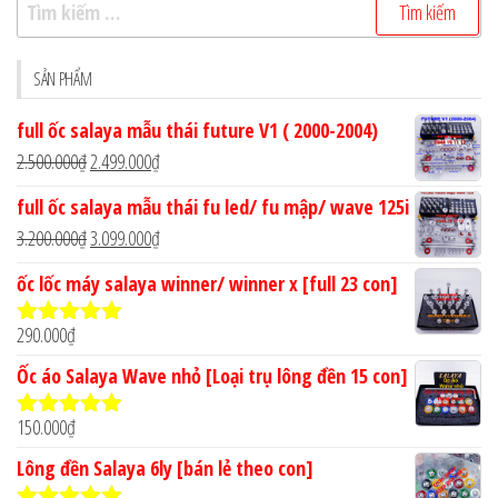
Tìm
kiếm
cho:
SẢN PHẨM
full ốc salaya mẫu thái future V1 ( 2000-2004)
Giá
Giá
2.500.000
₫
2.499.000
₫
gốc
hiện
full ốc salaya mẫu thái fu led/ fu mập/ wave 125i
là:
tại
Giá
Giá
3.200.000
₫
3.099.000
₫
2.500.000₫.
là:
gốc
hiện
ốc lốc máy salaya winner/ winner x [full 23 con]
2.499.000₫.
là:
tại
3.200.000₫.
là:
290.000
₫
Được xếp
3.099.000₫.
hạng
4.90
5
Ốc áo Salaya Wave nhỏ [Loại trụ lông đền 15 con]
sao
150.000
₫
Được xếp
hạng
5.00
5
Lông đền Salaya 6ly [bán lẻ theo con]
sao