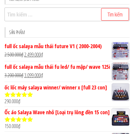
Tìm
kiếm
cho:
SẢN PHẨM
full ốc salaya mẫu thái future V1 ( 2000-2004)
Giá
Giá
2.500.000
₫
2.499.000
₫
gốc
hiện
full ốc salaya mẫu thái fu led/ fu mập/ wave 125i
là:
tại
Giá
Giá
3.200.000
₫
3.099.000
₫
2.500.000₫.
là:
gốc
hiện
ốc lốc máy salaya winner/ winner x [full 23 con]
2.499.000₫.
là:
tại
3.200.000₫.
là:
290.000
₫
Được xếp
3.099.000₫.
hạng
4.90
5
Ốc áo Salaya Wave nhỏ [Loại trụ lông đền 15 con]
sao
150.000
₫
Được xếp
hạng
5.00
5