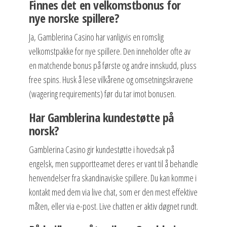
Finnes det en velkomstbonus for
nye norske spillere?
Ja, Gamblerina Casino har vanligvis en romslig
velkomstpakke for nye spillere. Den inneholder ofte av
en matchende bonus på første og andre innskudd, pluss
free spins. Husk å lese vilkårene og omsetningskravene
(wagering requirements) før du tar imot bonusen.
Har Gamblerina kundestøtte på
norsk?
Gamblerina Casino gir kundestøtte i hovedsak på
engelsk, men supportteamet deres er vant til å behandle
henvendelser fra skandinaviske spillere. Du kan komme i
kontakt med dem via live chat, som er den mest effektive
måten, eller via e-post. Live chatten er aktiv døgnet rundt.