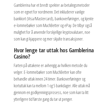
Gamblerina har et bredt spekter av betalingsmetoder
som er egnet for nordmenn. Det inkluderer vanlige
bankkort (Visa/Mastercard), bankoverføringer, og kjente
e-lommebøker som MuchBetter og ePay. De tilbyr også
mulighet for å anvende forskjellige kryptovalutaer, noe
som kan gi kjappere og mer skjulte transaksjoner.
Hvor lenge tar uttak hos Gamblerina
Casino?
Farten på uttakene er avhengig av hvilken metode du
velger. E-lommebøker som MuchBetter kan ofte
behandle uttak innen 24 timer. Bankoverføringer og
kortuttak kan ta mellom 1 og 5 bankdager. Alle uttak må
gjennom en godkjenningsprosess, noe som kan ta litt
ytterligere tid første gang du tar ut penger.