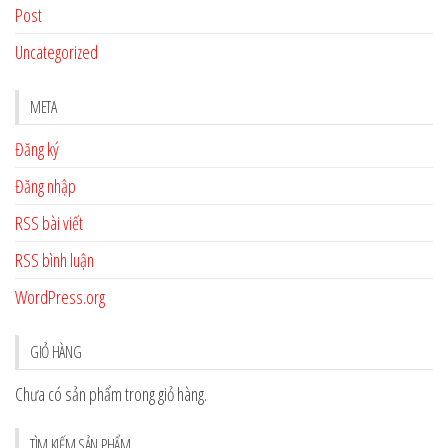
Post
Uncategorized
META
Đăng ký
Đăng nhập
RSS bài viết
RSS bình luận
WordPress.org
GIỎ HÀNG
Chưa có sản phẩm trong giỏ hàng.
TÌM KIẾM SẢN PHẨM