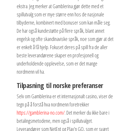
ekstra. Jeg merker at Gamblerina gjør dette med et
spillutvalg som er mye større enn hos de nasjonale
tilbyderne, kombinert med bonuser som kan måle seg.
De har også kundestøtte på flere språk, blant annet
engelsk og ofte skandinaviske språk, noe som gjør at det
er enkelt å få hjelp. Fokuset deres på spill fra de aller
beste leverandørene skaper en profesjonell og
underholdende opplevelse, som er det mange
nordmenn vil ha.
Tilpasning til norske preferanser
Selv om Gamblerina er et internasjonalt casino, viser de
tegn på å forstå hva nordmenn foretrekker
https://gamblerina-no.com/
. Det merker du ikke bare i
betalingsmetodene, men også i spillutvalget.
Leverandører som NetEnt og Play’n GO, som er svært