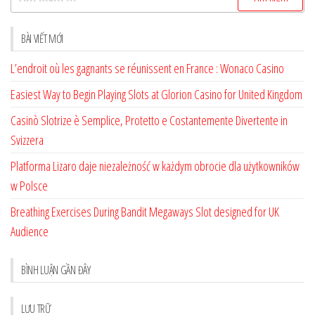
kiếm
cho:
BÀI VIẾT MỚI
L’endroit où les gagnants se réunissent en France : Wonaco Casino
Easiest Way to Begin Playing Slots at Glorion Casino for United Kingdom
Casinò Slotrize è Semplice, Protetto e Costantemente Divertente in
Svizzera
Platforma Lizaro daje niezależność w każdym obrocie dla użytkowników
w Polsce
Breathing Exercises During Bandit Megaways Slot designed for UK
Audience
BÌNH LUẬN GẦN ĐÂY
LƯU TRỮ