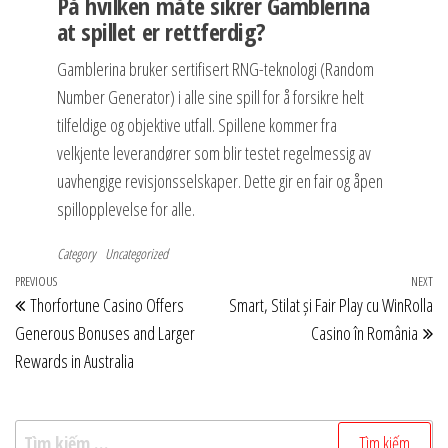
På hvilken måte sikrer Gamblerina
at spillet er rettferdig?
Gamblerina bruker sertifisert RNG-teknologi (Random
Number Generator) i alle sine spill for å forsikre helt
tilfeldige og objektive utfall. Spillene kommer fra
velkjente leverandører som blir testet regelmessig av
uavhengige revisjonsselskaper. Dette gir en fair og åpen
spillopplevelse for alle.
Category
Uncategorized
Điều
Previous
PREVIOUS
NEXT
Ne
Thorfortune Casino Offers
Smart, Stilat și Fair Play cu WinRolla
hướng
Post
Po
Generous Bonuses and Larger
Casino în România
bài
Rewards in Australia
viết
Tìm