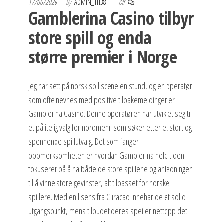
17/06/2026
By
ADMIN_TH38
Off
Gamblerina Casino tilbyr
store spill og enda
større premier i Norge
Jeg har sett på norsk spillscene en stund, og en operatør
som ofte nevnes med positive tilbakemeldinger er
Gamblerina Casino. Denne operatøren har utviklet seg til
et pålitelig valg for nordmenn som søker etter et stort og
spennende spillutvalg. Det som fanger
oppmerksomheten er hvordan Gamblerina hele tiden
fokuserer på å ha både de store spillene og anledningen
til å vinne store gevinster, alt tilpasset for norske
spillere. Med en lisens fra Curacao innehar de et solid
utgangspunkt, mens tilbudet deres speiler nettopp det