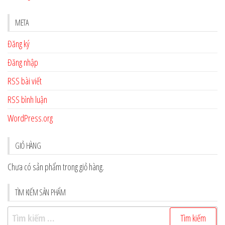
META
Đăng ký
Đăng nhập
RSS bài viết
RSS bình luận
WordPress.org
GIỎ HÀNG
Chưa có sản phẩm trong giỏ hàng.
TÌM KIẾM SẢN PHẨM
Tìm