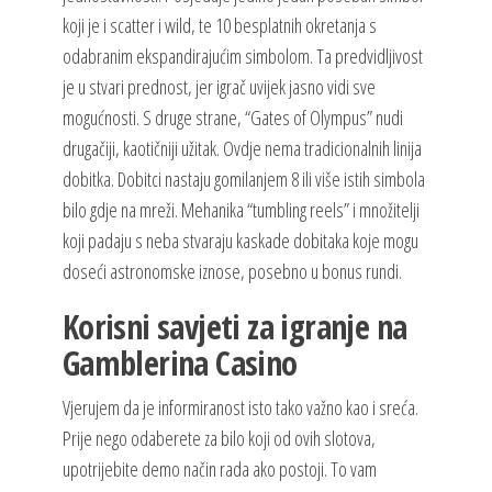
koji je i scatter i wild, te 10 besplatnih okretanja s
odabranim ekspandirajućim simbolom. Ta predvidljivost
je u stvari prednost, jer igrač uvijek jasno vidi sve
mogućnosti. S druge strane, “Gates of Olympus” nudi
drugačiji, kaotičniji užitak. Ovdje nema tradicionalnih linija
dobitka. Dobitci nastaju gomilanjem 8 ili više istih simbola
bilo gdje na mreži. Mehanika “tumbling reels” i množitelji
koji padaju s neba stvaraju kaskade dobitaka koje mogu
doseći astronomske iznose, posebno u bonus rundi.
Korisni savjeti za igranje na
Gamblerina Casino
Vjerujem da je informiranost isto tako važno kao i sreća.
Prije nego odaberete za bilo koji od ovih slotova,
upotrijebite demo način rada ako postoji. To vam