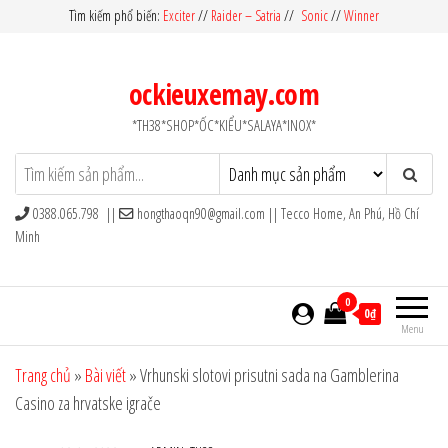
Skip
Tìm kiếm phổ biến:
Exciter
//
Raider – Satria
//
Sonic
//
Winner
to
the
ockieuxemay.com
content
*TH38*SHOP*ỐC*KIỂU*SALAYA*INOX*
0388.065.798 ||
hongthaoqn90@gmail.com
|| Tecco Home, An Phú, Hồ Chí
Minh
0
0₫
Menu
Trang chủ
»
Bài viết
»
Vrhunski slotovi prisutni sada na Gamblerina
Casino za hrvatske igrače