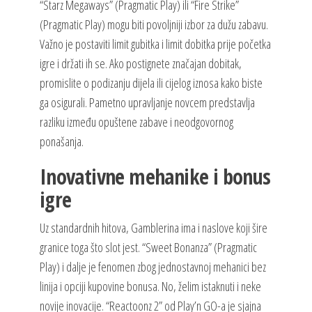
“Starz Megaways” (Pragmatic Play) ili “Fire Strike”
(Pragmatic Play) mogu biti povoljniji izbor za dužu zabavu.
Važno je postaviti limit gubitka i limit dobitka prije početka
igre i držati ih se. Ako postignete značajan dobitak,
promislite o podizanju dijela ili cijelog iznosa kako biste
ga osigurali. Pametno upravljanje novcem predstavlja
razliku između opuštene zabave i neodgovornog
ponašanja.
Inovativne mehanike i bonus
igre
Uz standardnih hitova, Gamblerina ima i naslove koji šire
granice toga što slot jest. “Sweet Bonanza” (Pragmatic
Play) i dalje je fenomen zbog jednostavnoj mehanici bez
linija i opciji kupovine bonusa. No, želim istaknuti i neke
novije inovacije. “Reactoonz 2” od Play’n GO-a je sjajna