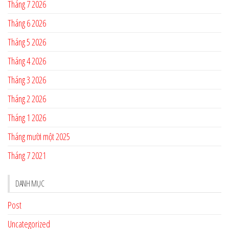
Tháng 7 2026
Tháng 6 2026
Tháng 5 2026
Tháng 4 2026
Tháng 3 2026
Tháng 2 2026
Tháng 1 2026
Tháng mười một 2025
Tháng 7 2021
DANH MỤC
Post
Uncategorized