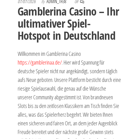
07/07/2026
By
ADMIN_TH38
Off
Gamblerina Casino – Ihr
ultimativer Spiel-
Hotspot in Deutschland
Willkommen im Gamblerina Casino
https://gamblerinaa.de/
. Hier wird Spannung für
deutsche Spieler nicht nur angekündigt, sondern täglich
aufs Neue geboten. Unsere Plattform besticht durch eine
riesige Spielauswahl, die genau auf die Wünsche
unserer Community abgestimmt ist. Von brandneuen
Slots bis zu den zeitlosen Klassikern am Tisch finden Sie
alles, was das Spielerherz begehrt. Wir bieten Ihnen
einen sicheren und fairen Ort, an dem jeder Augenblick
Freude bereitet und der nächste große Gewinn stets