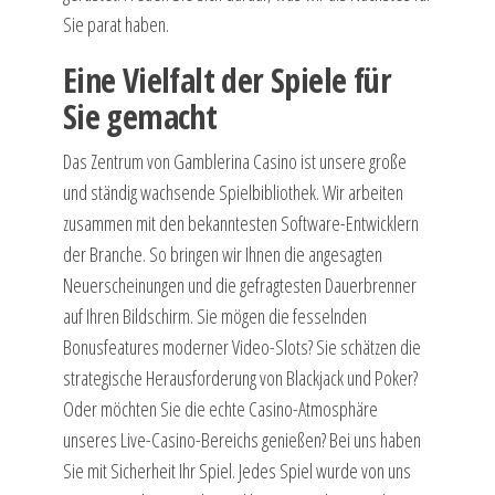
Sie parat haben.
Eine Vielfalt der Spiele für
Sie gemacht
Das Zentrum von Gamblerina Casino ist unsere große
und ständig wachsende Spielbibliothek. Wir arbeiten
zusammen mit den bekanntesten Software-Entwicklern
der Branche. So bringen wir Ihnen die angesagten
Neuerscheinungen und die gefragtesten Dauerbrenner
auf Ihren Bildschirm. Sie mögen die fesselnden
Bonusfeatures moderner Video-Slots? Sie schätzen die
strategische Herausforderung von Blackjack und Poker?
Oder möchten Sie die echte Casino-Atmosphäre
unseres Live-Casino-Bereichs genießen? Bei uns haben
Sie mit Sicherheit Ihr Spiel. Jedes Spiel wurde von uns