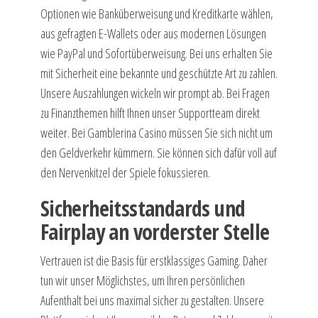
Optionen wie Banküberweisung und Kreditkarte wählen,
aus gefragten E-Wallets oder aus modernen Lösungen
wie PayPal und Sofortüberweisung. Bei uns erhalten Sie
mit Sicherheit eine bekannte und geschützte Art zu zahlen.
Unsere Auszahlungen wickeln wir prompt ab. Bei Fragen
zu Finanzthemen hilft Ihnen unser Supportteam direkt
weiter. Bei Gamblerina Casino müssen Sie sich nicht um
den Geldverkehr kümmern. Sie können sich dafür voll auf
den Nervenkitzel der Spiele fokussieren.
Sicherheitsstandards und
Fairplay an vorderster Stelle
Vertrauen ist die Basis für erstklassiges Gaming. Daher
tun wir unser Möglichstes, um Ihren persönlichen
Aufenthalt bei uns maximal sicher zu gestalten. Unsere