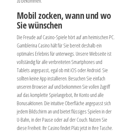
zu bekommen.
Mobil zocken, wann und wo
Sie wünschen
Die Freude auf Casino-Spiele hört auf am heimischen PC.
Gamblerina Casino hält für Sie bereit deshalb ein
optimales Erlebnis für unterwegs. Unsere Webseite ist
vollständig für alle verbreiteten Smartphones und
Tablets angepasst, egal ob mit iOS oder Android. Sie
sollten keine App installieren. Besuchen Sie einfach
unseren Browser auf und bekommen Sie vollen Zugriff
auf das komplette Spielangebot, Ihr Konto und alle
Bonusaktionen. Die intuitive Oberfläche angepasst sich
jedem Bildschirm an und bietet flüssiges Spielen in der
U-Bahn, in der Pause oder auf der Couch. Nutzen Sie
diese Freiheit. Ihr Casino findet Platz jetzt in Ihre Tasche.