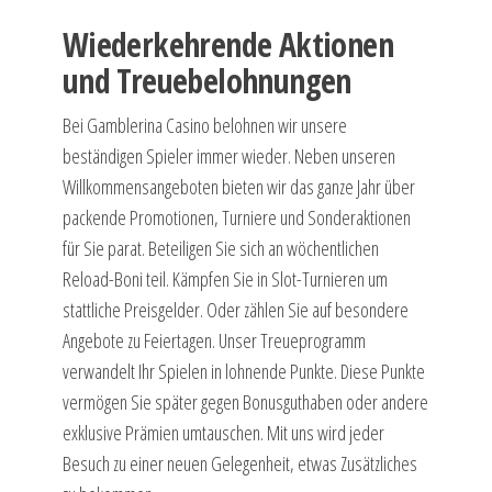
Wiederkehrende Aktionen
und Treuebelohnungen
Bei Gamblerina Casino belohnen wir unsere
beständigen Spieler immer wieder. Neben unseren
Willkommensangeboten bieten wir das ganze Jahr über
packende Promotionen, Turniere und Sonderaktionen
für Sie parat. Beteiligen Sie sich an wöchentlichen
Reload-Boni teil. Kämpfen Sie in Slot-Turnieren um
stattliche Preisgelder. Oder zählen Sie auf besondere
Angebote zu Feiertagen. Unser Treueprogramm
verwandelt Ihr Spielen in lohnende Punkte. Diese Punkte
vermögen Sie später gegen Bonusguthaben oder andere
exklusive Prämien umtauschen. Mit uns wird jeder
Besuch zu einer neuen Gelegenheit, etwas Zusätzliches