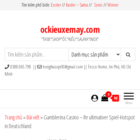
Skip
Tìm kiếm phổ biến:
Exciter
//
Raider – Satria
//
Sonic
//
Winner
to
the
ockieuxemay.com
content
*TH38*SHOP*ỐC*KIỂU*SALAYA*INOX*
0388.065.798 ||
hongthaoqn90@gmail.com
|| Tecco Home, An Phú, Hồ Chí
Minh
0
0₫
Menu
Trang chủ
»
Bài viết
»
Gamblerina Casino – Ihr ultimativer Spiel-Hotspot
in Deutschland