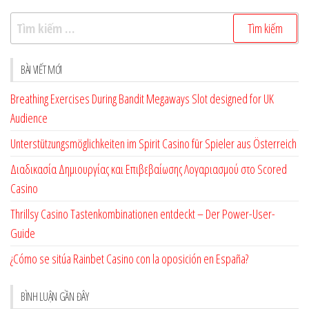
Tìm
kiếm
cho:
BÀI VIẾT MỚI
Breathing Exercises During Bandit Megaways Slot designed for UK
Audience
Unterstützungsmöglichkeiten im Spirit Casino für Spieler aus Österreich
Διαδικασία Δημιουργίας και Επιβεβαίωσης Λογαριασμού στο Scored
Casino
Thrillsy Casino Tastenkombinationen entdeckt – Der Power-User-
Guide
¿Cómo se sitúa Rainbet Casino con la oposición en España?
BÌNH LUẬN GẦN ĐÂY