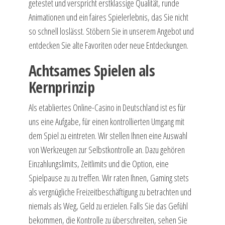
getestet und verspricht erstklassige Qualität, runde
Animationen und ein faires Spielerlebnis, das Sie nicht
so schnell loslässt. Stöbern Sie in unserem Angebot und
entdecken Sie alte Favoriten oder neue Entdeckungen.
Achtsames Spielen als
Kernprinzip
Als etabliertes Online-Casino in Deutschland ist es für
uns eine Aufgabe, für einen kontrollierten Umgang mit
dem Spiel zu eintreten. Wir stellen Ihnen eine Auswahl
von Werkzeugen zur Selbstkontrolle an. Dazu gehören
Einzahlungslimits, Zeitlimits und die Option, eine
Spielpause zu zu treffen. Wir raten Ihnen, Gaming stets
als vergnügliche Freizeitbeschäftigung zu betrachten und
niemals als Weg, Geld zu erzielen. Falls Sie das Gefühl
bekommen, die Kontrolle zu überschreiten, sehen Sie