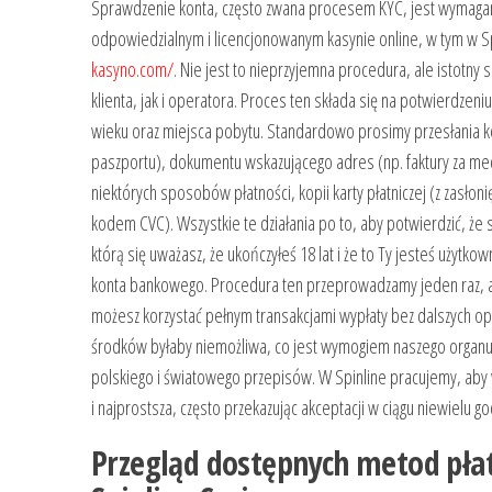
Sprawdzenie konta, często zwana procesem KYC, jest wymag
odpowiedzialnym i licencjonowanym kasynie online, w tym w S
kasyno.com/
. Nie jest to nieprzyjemna procedura, ale istotny
klienta, jak i operatora. Proces ten składa się na potwierdze
wieku oraz miejsca pobytu. Standardowo prosimy przesłania 
paszportu), dokumentu wskazującego adres (np. faktury za me
niektórych sposobów płatności, kopii karty płatniczej (z zasłon
kodem CVC). Wszystkie te działania po to, aby potwierdzić, że 
którą się uważasz, że ukończyłeś 18 lat i że to Ty jesteś użyt
konta bankowego. Procedura ten przeprowadzamy jeden raz, 
możesz korzystać pełnym transakcjami wypłaty bez dalszych op
środków byłaby niemożliwa, co jest wymogiem naszego organu 
polskiego i światowego przepisów. W Spinline pracujemy, aby w
i najprostsza, często przekazując akceptacji w ciągu niewielu go
Przegląd dostępnych metod pła