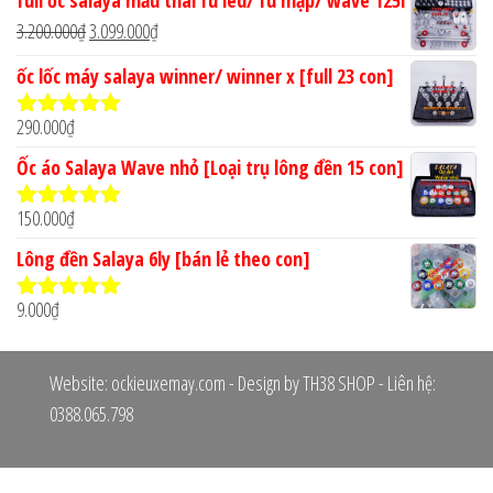
full ốc salaya mẫu thái fu led/ fu mập/ wave 125i
là:
tại
Giá
Giá
3.200.000
₫
3.099.000
₫
2.500.000₫.
là:
gốc
hiện
ốc lốc máy salaya winner/ winner x [full 23 con]
2.499.000₫.
là:
tại
3.200.000₫.
là:
290.000
₫
Được xếp
3.099.000₫.
hạng
4.90
5
Ốc áo Salaya Wave nhỏ [Loại trụ lông đền 15 con]
sao
150.000
₫
Được xếp
hạng
5.00
5
Lông đền Salaya 6ly [bán lẻ theo con]
sao
9.000
₫
Được xếp
hạng
5.00
5
sao
Website: ockieuxemay.com - Design by TH38 SHOP - Liên hệ:
0388.065.798