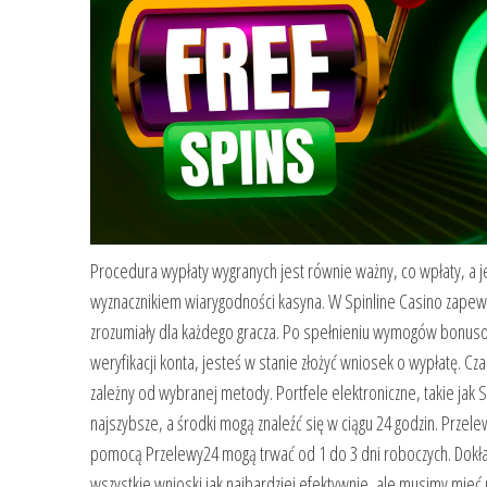
Procedura wypłaty wygranych jest równie ważny, co wpłaty, a j
wyznacznikiem wiarygodności kasyna. W Spinline Casino zapewni
zrozumiały dla każdego gracza. Po spełnieniu wymogów bonusowyc
weryfikacji konta, jesteś w stanie złożyć wniosek o wypłatę. Cz
zależny od wybranej metody. Portfele elektroniczne, takie jak Sk
najszybsze, a środki mogą znaleźć się w ciągu 24 godzin. Prze
pomocą Przelewy24 mogą trwać od 1 do 3 dni roboczych. Dokł
wszystkie wnioski jak najbardziej efektywnie, ale musimy mieć