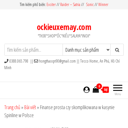
Skip
Tìm kiếm phổ biến:
Exciter
//
Raider – Satria
//
Sonic
//
Winner
to
the
ockieuxemay.com
content
*TH38*SHOP*ỐC*KIỂU*SALAYA*INOX*
0388.065.798 ||
hongthaoqn90@gmail.com
|| Tecco Home, An Phú, Hồ Chí
Minh
0
0₫
Menu
Trang chủ
»
Bài viết
»
Finanse prosta czy skomplikowana w kasynie
Spinline w Polsce