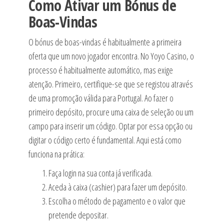
Como Ativar um Bónus de
Boas-Vindas
O bónus de boas-vindas é habitualmente a primeira
oferta que um novo jogador encontra. No Yoyo Casino, o
processo é habitualmente automático, mas exige
atenção. Primeiro, certifique-se que se registou através
de uma promoção válida para Portugal. Ao fazer o
primeiro depósito, procure uma caixa de seleção ou um
campo para inserir um código. Optar por essa opção ou
digitar o código certo é fundamental. Aqui está como
funciona na prática:
Faça login na sua conta já verificada.
Aceda à caixa (cashier) para fazer um depósito.
Escolha o método de pagamento e o valor que
pretende depositar.