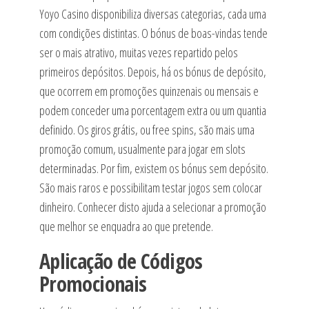
Yoyo Casino disponibiliza diversas categorias, cada uma
com condições distintas. O bónus de boas-vindas tende
ser o mais atrativo, muitas vezes repartido pelos
primeiros depósitos. Depois, há os bónus de depósito,
que ocorrem em promoções quinzenais ou mensais e
podem conceder uma porcentagem extra ou um quantia
definido. Os giros grátis, ou free spins, são mais uma
promoção comum, usualmente para jogar em slots
determinadas. Por fim, existem os bónus sem depósito.
São mais raros e possibilitam testar jogos sem colocar
dinheiro. Conhecer disto ajuda a selecionar a promoção
que melhor se enquadra ao que pretende.
Aplicação de Códigos
Promocionais