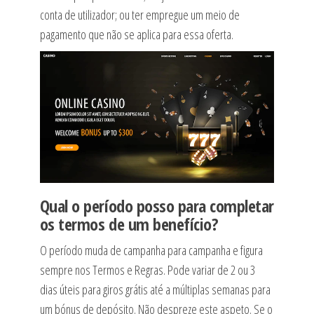
conta de utilizador; ou ter empregue um meio de
pagamento que não se aplica para essa oferta.
Qual o período posso para completar
os termos de um benefício?
O período muda de campanha para campanha e figura
sempre nos Termos e Regras. Pode variar de 2 ou 3
dias úteis para giros grátis até a múltiplas semanas para
um bónus de depósito. Não despreze este aspeto. Se o