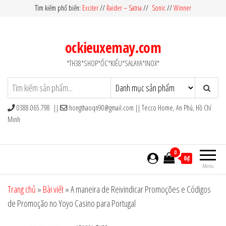
Skip
Tìm kiếm phổ biến:
Exciter
//
Raider – Satria
//
Sonic
//
Winner
to
the
ockieuxemay.com
content
*TH38*SHOP*ỐC*KIỂU*SALAYA*INOX*
0388.065.798 ||
hongthaoqn90@gmail.com
|| Tecco Home, An Phú, Hồ Chí
Minh
0
0₫
Menu
Trang chủ
»
Bài viết
»
A maneira de Reivindicar Promoções e Códigos
de Promoção no Yoyo Casino para Portugal