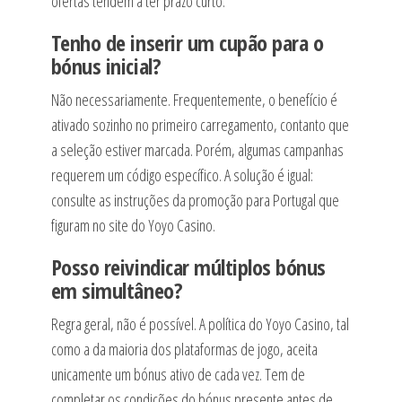
ofertas tendem a ter prazo curto.
Tenho de inserir um cupão para o
bónus inicial?
Não necessariamente. Frequentemente, o benefício é
ativado sozinho no primeiro carregamento, contanto que
a seleção estiver marcada. Porém, algumas campanhas
requerem um código específico. A solução é igual:
consulte as instruções da promoção para Portugal que
figuram no site do Yoyo Casino.
Posso reivindicar múltiplos bónus
em simultâneo?
Regra geral, não é possível. A política do Yoyo Casino, tal
como a da maioria dos plataformas de jogo, aceita
unicamente um bónus ativo de cada vez. Tem de
completar os condições do bónus presente antes de