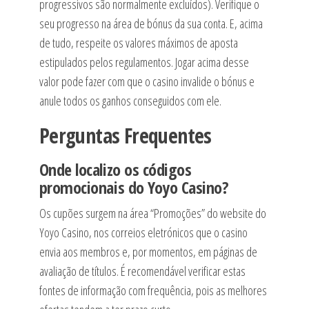
progressivos são normalmente excluídos). Verifique o
seu progresso na área de bónus da sua conta. E, acima
de tudo, respeite os valores máximos de aposta
estipulados pelos regulamentos. Jogar acima desse
valor pode fazer com que o casino invalide o bónus e
anule todos os ganhos conseguidos com ele.
Perguntas Frequentes
Onde localizo os códigos
promocionais do Yoyo Casino?
Os cupões surgem na área “Promoções” do website do
Yoyo Casino, nos correios eletrónicos que o casino
envia aos membros e, por momentos, em páginas de
avaliação de títulos. É recomendável verificar estas
fontes de informação com frequência, pois as melhores