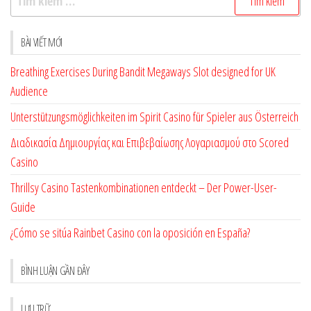
kiếm
cho:
BÀI VIẾT MỚI
Breathing Exercises During Bandit Megaways Slot designed for UK
Audience
Unterstützungsmöglichkeiten im Spirit Casino für Spieler aus Österreich
Διαδικασία Δημιουργίας και Επιβεβαίωσης Λογαριασμού στο Scored
Casino
Thrillsy Casino Tastenkombinationen entdeckt – Der Power-User-
Guide
¿Cómo se sitúa Rainbet Casino con la oposición en España?
BÌNH LUẬN GẦN ĐÂY
LƯU TRỮ