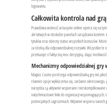
logowaniu.
Całkowita kontrola nad grą
Prawdziwa wolność w kasynie online opiera się na tym,
ale łatwych w obsłudze panelach zarządzania kontem. W
tytułów oraz obecny status wszystkich bonusów. Możes
za istotną dla odpowiedzialnej rozrywki. Wszystkie te
przekazuje ci faktyczną moc decyzyjną, dając możliwoś
Mechanizmy odpowiedzialnej gry 
Magius Casino postrzega odpowiedzialną grę nie jakoś 
również opcje wykluczenia się, zarówno okresowego, ja
narzędzia są aktywnie wspierane i nieskomplikowane do
natychmiastowe linki do organizacji wspomagających, t
potencjalnych zagrożeniach. Aktywnie wspiera swoich 