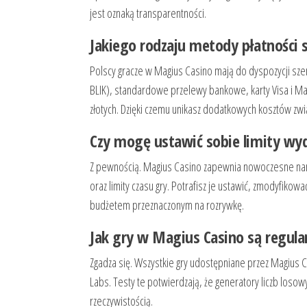
jest oznaką transparentności.
Jakiego rodzaju metody płatności s
Polscy gracze w Magius Casino mają do dyspozycji szer
BLIK), standardowe przelewy bankowe, karty Visa i M
złotych. Dzięki czemu unikasz dodatkowych kosztów zw
Czy mogę ustawić sobie limity wy
Z pewnością. Magius Casino zapewnia nowoczesne narzę
oraz limity czasu gry. Potrafisz je ustawić, zmodyfik
budżetem przeznaczonym na rozrywkę.
Jak gry w Magius Casino są regul
Zgadza się. Wszystkie gry udostępniane przez Magius Ca
Labs. Testy te potwierdzają, że generatory liczb loso
rzeczywistością.