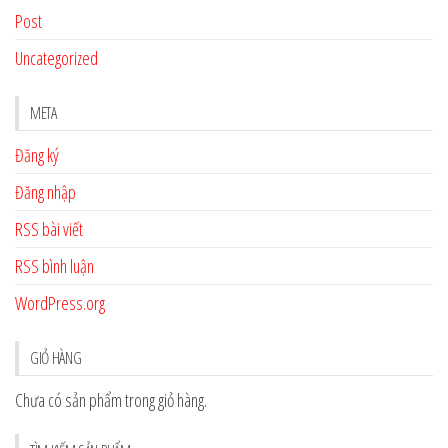
Post
Uncategorized
META
Đăng ký
Đăng nhập
RSS bài viết
RSS bình luận
WordPress.org
GIỎ HÀNG
Chưa có sản phẩm trong giỏ hàng.