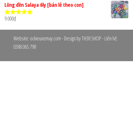
hạng
5.00
5
Lông đền Salaya 6ly [bán lẻ theo con]
sao
9.000
₫
Được xếp
hạng
5.00
5
sao
Website: ockieuxemay.com - Design by TH38 SHOP - Liên hệ:
0388.065.798