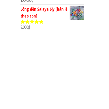
150.000
₫
Được xếp
hạng
5.00
5
Lông đền Salaya 6ly [bán lẻ
sao
theo con]
9.000
₫
Được xếp
hạng
5.00
5
sao