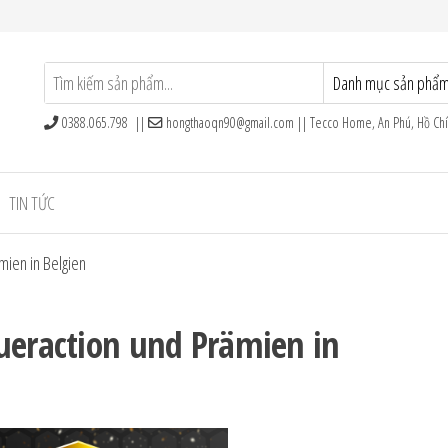
0388.065.798 ||
hongthaoqn90@gmail.com
|| Tecco Home, An Phú, Hồ Ch
TIN TỨC
mien in Belgien
ueraction und Prämien in