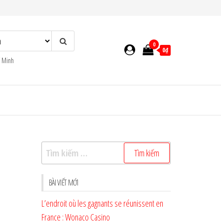
0
0₫
í Minh
Tìm
kiếm
cho:
BÀI VIẾT MỚI
L’endroit où les gagnants se réunissent en
France : Wonaco Casino