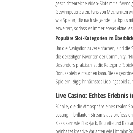
geschichtenreiche Video-Slots mit aufwendig
Gewinnpotenzialen. Fans von Mechaniken wi
wie Spieler, die nach steigenden Jackpots
erweitert, sodass es immer etwas Aktuelles
Populäre Slot-Kategorien im Überblic
Um die Navigation zu vereinfachen, sind die S
die derzeitigen Favoriten der Community, “Ne
Besonders praktisch ist die Kategorie “Spiel
Bonusspiels eintauchen kann. Diese geordnet
Spielern, zügig ihr nächstes Lieblingsspiel 
Live Casino: Echtes Erlebnis i
Für alle, die die Atmosphäre eines realen Sp
Lösung. In brillanten Streams aus professio
Klassikern wie Blackjack, Roulette und Baccar
beinhaltet kreative Varianten wie Lightning