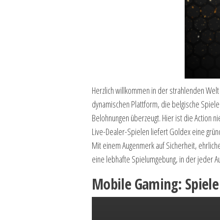
Herzlich willkommen in der strahlenden Wel
dynamischen Plattform, die belgische Spiele
Belohnungen überzeugt. Hier ist die Action ni
Live-Dealer-Spielen liefert Goldex eine grün
Mit einem Augenmerk auf Sicherheit, ehrlich
eine lebhafte Spielumgebung, in der jeder 
Mobile Gaming: Spiele