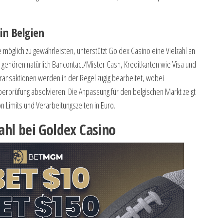
in Belgien
möglich zu gewährleisten, unterstützt Goldex Casino eine Vielzahl an
gehören natürlich Bancontact/Mister Cash, Kreditkarten wie Visa und
ansaktionen werden in der Regel zügig bearbeitet, wobei
berprüfung absolvieren. Die Anpassung für den belgischen Markt zeigt
n Limits und Verarbeitungszeiten in Euro.
ahl bei Goldex Casino