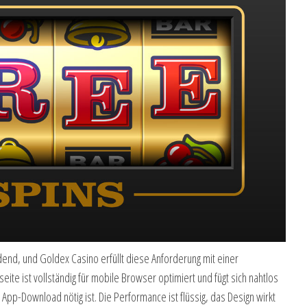
idend, und Goldex Casino erfüllt diese Anforderung mit einer
te ist vollständig für mobile Browser optimiert und fügt sich nahtlos
App-Download nötig ist. Die Performance ist flüssig, das Design wirkt