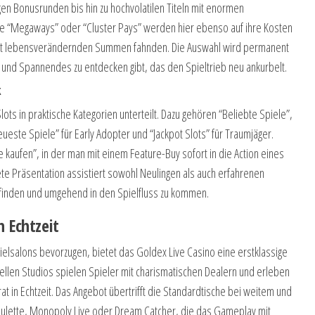
en Bonusrunden bis hin zu hochvolatilen Titeln mit enormen
e “Megaways” oder “Cluster Pays” werden hier ebenso auf ihre Kosten
 mit lebensverändernden Summen fahnden. Die Auswahl wird permanent
 und Spannendes zu entdecken gibt, das den Spieltrieb neu ankurbelt.
k
lots in praktische Kategorien unterteilt. Dazu gehören “Beliebte Spiele”,
ueste Spiele” für Early Adopter und “Jackpot Slots” für Traumjäger.
e kaufen”, in der man mit einem Feature-Buy sofort in die Action eines
e Präsentation assistiert sowohl Neulingen als auch erfahrenen
zu finden und umgehend in den Spielfluss zu kommen.
n Echtzeit
ielsalons bevorzugen, bietet das Goldex Live Casino eine erstklassige
nellen Studios spielen Spieler mit charismatischen Dealern und erleben
at in Echtzeit. Das Angebot übertrifft die Standardtische bei weitem und
 Roulette, Monopoly Live oder Dream Catcher, die das Gameplay mit