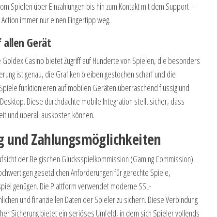
vom Spielen über Einzahlungen bis hin zum Kontakt mit dem Support –
e Action immer nur einen Fingertipp weg.
 allen Gerät
Goldex Casino bietet Zugriff auf Hunderte von Spielen, die besonders
erung ist genau, die Grafiken bleiben gestochen scharf und die
-Spiele funktionieren auf mobilen Geräten überraschend flüssig und
esktop. Diese durchdachte mobile Integration stellt sicher, dass
zeit und überall auskosten können.
ng und Zahlungsmöglichkeiten
ufsicht der Belgischen Glücksspielkommission (Gaming Commission).
hochwertigen gesetzlichen Anforderungen für gerechte Spiele,
spiel genügen. Die Plattform verwendet moderne SSL-
ichen und finanziellen Daten der Spieler zu sichern. Diese Verbindung
her Sicherung bietet ein seriöses Umfeld, in dem sich Spieler vollends