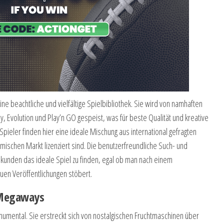
ne beachtliche und vielfältige Spielbibliothek. Sie wird von namhaften
, Evolution und Play’n GO gespeist, was für beste Qualität und kreative
pieler finden hier eine ideale Mischung aus international gefragten
imischen Markt lizenziert sind. Die benutzerfreundliche Such- und
Sekunden das ideale Spiel zu finden, egal ob man nach einem
en Veröffentlichungen stöbert.
u Megaways
onumental. Sie erstreckt sich von nostalgischen Fruchtmaschinen über