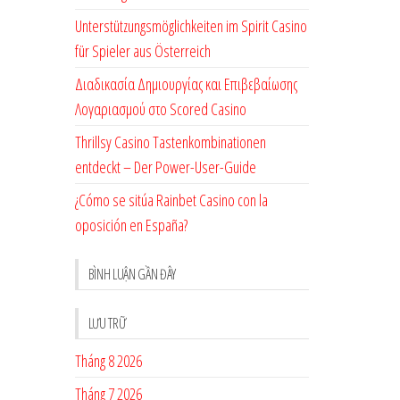
Unterstützungsmöglichkeiten im Spirit Casino
für Spieler aus Österreich
Διαδικασία Δημιουργίας και Επιβεβαίωσης
Λογαριασμού στο Scored Casino
Thrillsy Casino Tastenkombinationen
entdeckt – Der Power-User-Guide
¿Cómo se sitúa Rainbet Casino con la
oposición en España?
BÌNH LUẬN GẦN ĐÂY
LƯU TRỮ
Tháng 8 2026
Tháng 7 2026