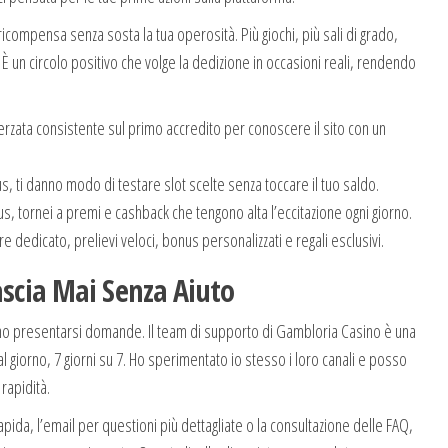
ricompensa senza sosta la tua operosità. Più giochi, più sali di grado,
 un circolo positivo che volge la dedizione in occasioni reali, rendendo
zata consistente sul primo accredito per conoscere il sito con un
us, ti danno modo di testare slot scelte senza toccare il tuo saldo.
s, tornei a premi e cashback che tengono alta l’eccitazione ogni giorno.
 dedicato, prelievi veloci, bonus personalizzati e regali esclusivi.
Lascia Mai Senza Aiuto
no presentarsi domande. Il team di supporto di Gambloria Casino è una
l giorno, 7 giorni su 7. Ho sperimentato io stesso i loro canali e posso
rapidità.
rapida, l’email per questioni più dettagliate o la consultazione delle FAQ,