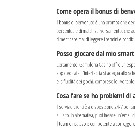
Come opera il bonus di ben
Il bonus di benvenuto è una promozione dedic
percentuale di match sul versamento, che aume
dimenticare mai di leggere i termini e condizi
Posso giocare dal mio smart
Certamente. Gambloria Casino offre un’esper
app dedicata. L’interfaccia si adegua allo sch
e la fluidità dei giochi, comprese le live tabl
Cosa fare se ho problemi di a
Il servizio clienti è a disposizione 24/7 per s
sul sito. In alternativa, puoi inviare un’email
Il team è reattivo e competente a correggere