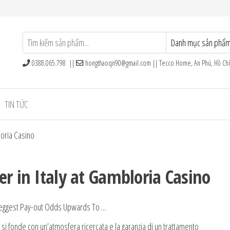
0388.065.798 ||
hongthaoqn90@gmail.com
|| Tecco Home, An Phú, Hồ Ch
TIN TỨC
loria Casino
r in Italy at Gambloria Casino
co si fonde con un’atmosfera ricercata e la garanzia di un trattamento