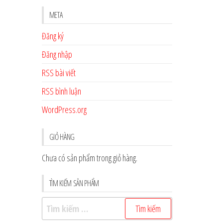
META
Đăng ký
Đăng nhập
RSS bài viết
RSS bình luận
WordPress.org
GIỎ HÀNG
Chưa có sản phẩm trong giỏ hàng.
TÌM KIẾM SẢN PHẨM
Tìm
kiếm