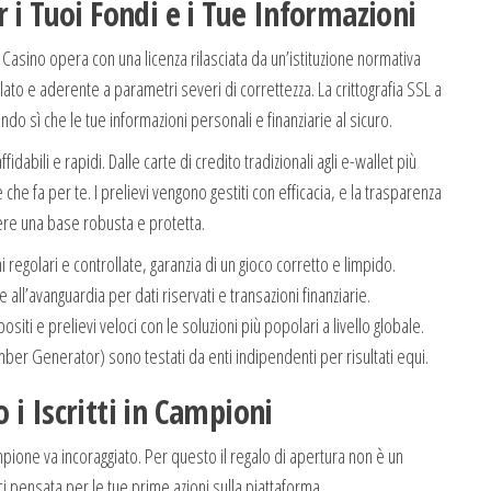
 i Tuoi Fondi e i Tue Informazioni
 Casino opera con una licenza rilasciata da un’istituzione normativa
llato e aderente a parametri severi di correttezza. La crittografia SSL a
do sì che le tue informazioni personali e finanziarie al sicuro.
idabili e rapidi. Dalle carte di credito tradizionali agli e-wallet più
 che fa per te. I prelievi vengono gestiti con efficacia, e la trasparenza
vere una base robusta e protetta.
regolari e controllate, garanzia di un gioco corretto e limpido.
all’avanguardia per dati riservati e transazioni finanziarie.
iti e prelievi veloci con le soluzioni più popolari a livello globale.
r Generator) sono testati da enti indipendenti per risultati equi.
i Iscritti in Campioni
one va incoraggiato. Per questo il regalo di apertura non è un
 pensata per le tue prime azioni sulla piattaforma.