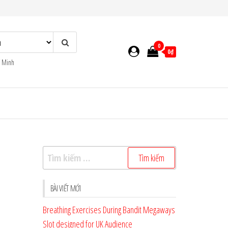
0
0₫
í Minh
Tìm
kiếm
cho:
BÀI VIẾT MỚI
Breathing Exercises During Bandit Megaways
Slot designed for UK Audience