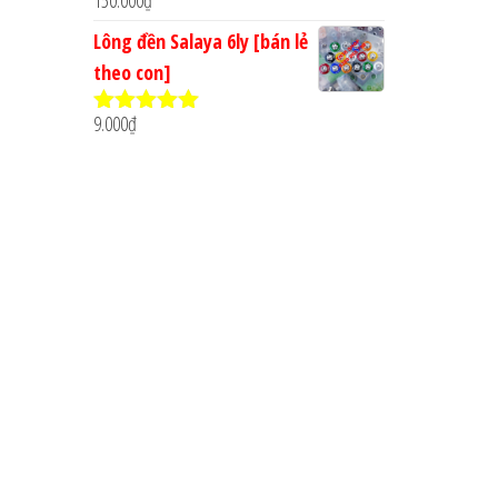
150.000
₫
Được xếp
hạng
5.00
5
Lông đền Salaya 6ly [bán lẻ
sao
theo con]
9.000
₫
Được xếp
hạng
5.00
5
sao