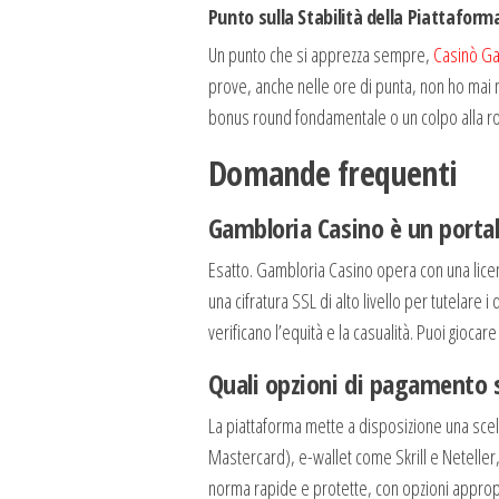
Punto sulla Stabilità della Piattaform
Un punto che si apprezza sempre,
Casinò Ga
prove, anche nelle ore di punta, non ho mai 
bonus round fondamentale o un colpo alla rou
Domande frequenti
Gambloria Casino è un porta
Esatto. Gambloria Casino opera con una licenz
una cifratura SSL di alto livello per tutelare i
verificano l’equità e la casualità. Puoi giocare
Quali opzioni di pagamento
La piattaforma mette a disposizione una scelta
Mastercard), e-wallet come Skrill e Neteller,
norma rapide e protette, con opzioni appropr