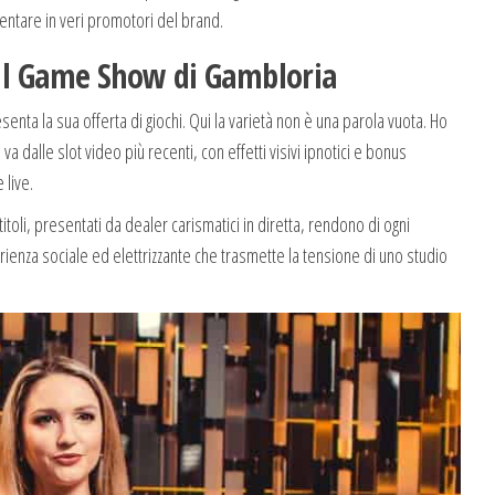
iventare in veri promotori del brand.
 Il Game Show di Gambloria
enta la sua offerta di giochi. Qui la varietà non è una parola vuota. Ho
a dalle slot video più recenti, con effetti visivi ipnotici e bonus
 live.
itoli, presentati da dealer carismatici in diretta, rendono di ogni
rienza sociale ed elettrizzante che trasmette la tensione di uno studio