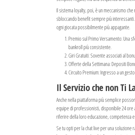
Il sistema loyalty, poi, è un meccanismo che 
sbloccando benefit sempre più interessanti. È
ogni giocata possibilmente più appagante.
Premio sul Primo Versamento: Una sfer
bankroll più consistente.
Giri Gratuiti: Sovente associati al bon
Offerte della Settimana: Depositi Bonu
Circuito Premium: Ingresso a un gestore
Il Servizio che non Ti 
Anche nella piattaforma più semplice posso
equipe di professionisti, disponibile 24 ore a
riferire della loro educazione, competenza e 
Se tu opti per la chat live per una soluzione 