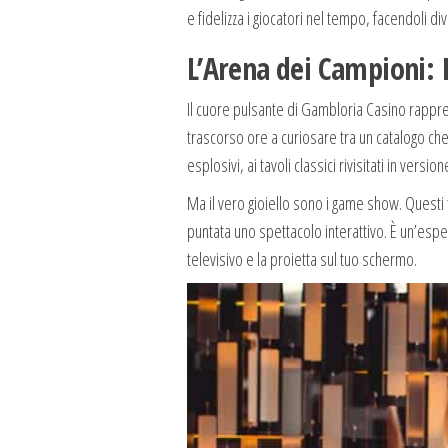
e fidelizza i giocatori nel tempo, facendoli d
L’Arena dei Campioni:
Il cuore pulsante di Gambloria Casino rappres
trascorso ore a curiosare tra un catalogo che v
esplosivi, ai tavoli classici rivisitati in versione
Ma il vero gioiello sono i game show. Questi t
puntata uno spettacolo interattivo. È un’espe
televisivo e la proietta sul tuo schermo.