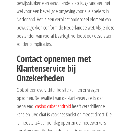
bewijsstukken een aanvullende stap is, garandeert het
wel voor een beveiligde omgeving voor alle spelers in
Nederland. Het is een verplicht onderdeel element van
bewust gokken conform de Nederlandse wet. Als je deze
bestanden van vooraf klaarlegt, verloopt ook deze stap
zonder complicaties.
Contact opnemen met
Klantenservice bij
Onzekerheden
Ook bij een overzichtelijke site kunnen er vragen
opkomen. De kwaliteit van de klantenservice is dan
bepalend.
casino cubet android
heeft verschillende
kanalen. Live chat is vaak het snelst en meest direct. Die
is meestal 24 uur per dag open en de medewerkers
spreken goed Nederlands. E-mail is een keuze voor