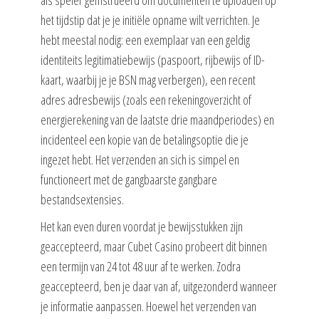
het tijdstip dat je je initiële opname wilt verrichten. Je
hebt meestal nodig: een exemplaar van een geldig
identiteits legitimatiebewijs (paspoort, rijbewijs of ID-
kaart, waarbij je je BSN mag verbergen), een recent
adres adresbewijs (zoals een rekeningoverzicht of
energierekening van de laatste drie maandperiodes) en
incidenteel een kopie van de betalingsoptie die je
ingezet hebt. Het verzenden an sich is simpel en
functioneert met de gangbaarste gangbare
bestandsextensies.
Het kan even duren voordat je bewijsstukken zijn
geaccepteerd, maar Cubet Casino probeert dit binnen
een termijn van 24 tot 48 uur af te werken. Zodra
geaccepteerd, ben je daar van af, uitgezonderd wanneer
je informatie aanpassen. Hoewel het verzenden van