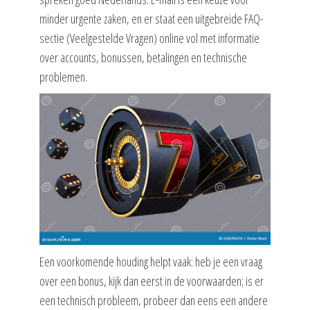
minder urgente zaken, en er staat een uitgebreide FAQ-
sectie (Veelgestelde Vragen) online vol met informatie
over accounts, bonussen, betalingen en technische
problemen.
Een voorkomende houding helpt vaak: heb je een vraag
over een bonus, kijk dan eerst in de voorwaarden; is er
een technisch probleem, probeer dan eens een andere