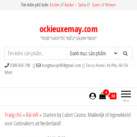
Skip
Tìm kiếm phổ biến:
Exciter
//
Raider – Satria
//
Sonic
//
Winner
to
the
ockieuxemay.com
content
*TH38*SHOP*ỐC*KIỂU*SALAYA*INOX*
0388.065.798 ||
hongthaoqn90@gmail.com
|| Tecco Home, An Phú, Hồ Chí
Minh
0
0₫
Menu
Trang chủ
»
Bài viết
»
Starten bij Cubet Casino: Makkelijk of Ingewikkeld
voor Gebruikers uit Nederland?