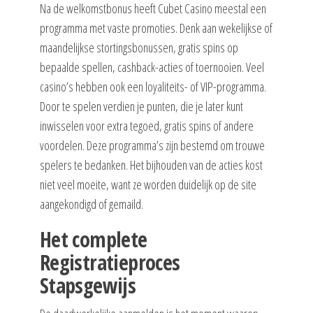
Na de welkomstbonus heeft Cubet Casino meestal een
programma met vaste promoties. Denk aan wekelijkse of
maandelijkse stortingsbonussen, gratis spins op
bepaalde spellen, cashback-acties of toernooien. Veel
casino’s hebben ook een loyaliteits- of VIP-programma.
Door te spelen verdien je punten, die je later kunt
inwisselen voor extra tegoed, gratis spins of andere
voordelen. Deze programma’s zijn bestemd om trouwe
spelers te bedanken. Het bijhouden van de acties kost
niet veel moeite, want ze worden duidelijk op de site
aangekondigd of gemaild.
Het complete
Registratieproces
Stapsgewijs