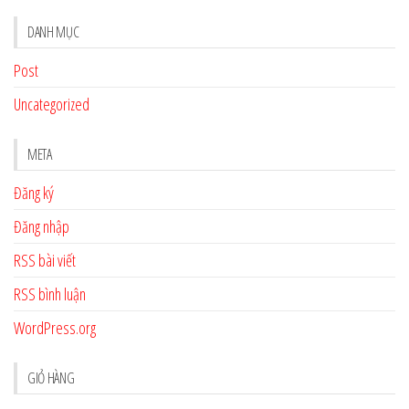
DANH MỤC
Post
Uncategorized
META
Đăng ký
Đăng nhập
RSS bài viết
RSS bình luận
WordPress.org
GIỎ HÀNG