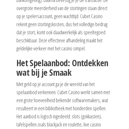
overgrote meerderheid van de stortingen staan direct
op je spelersaccount, geen wachttijd. Cubet Casino
rekent geen stortingskosten, dus het volledige bedrag
dat je stort, komt ook daadwerkelijk als speeltegoed
beschikbaar. Deze effectieve afhandeling maakt het
geldelijke verkeer met het casino simpel.
Het Spelaanbod: Ontdekken
wat bij je Smaak
Met geld op je account ga je de wereld van het
spelaanbod verkennen. Cubet Casino werkt samen met
een grote hoeveelheid bekende softwaremakers, wat
resulteert in een bibliotheek met honderden spellen.
Het aanbod is logisch ingedeeld: slots (gokkasten),
tafelspellen zoals blackjack en roulette, live casino