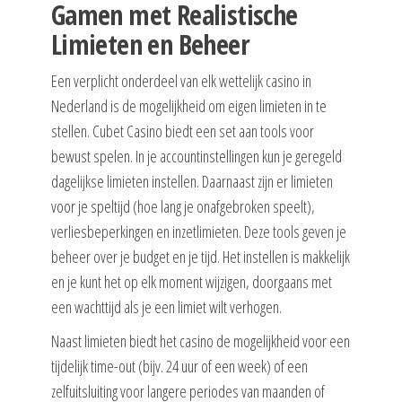
Gamen met Realistische
Limieten en Beheer
Een verplicht onderdeel van elk wettelijk casino in
Nederland is de mogelijkheid om eigen limieten in te
stellen. Cubet Casino biedt een set aan tools voor
bewust spelen. In je accountinstellingen kun je geregeld
dagelijkse limieten instellen. Daarnaast zijn er limieten
voor je speltijd (hoe lang je onafgebroken speelt),
verliesbeperkingen en inzetlimieten. Deze tools geven je
beheer over je budget en je tijd. Het instellen is makkelijk
en je kunt het op elk moment wijzigen, doorgaans met
een wachttijd als je een limiet wilt verhogen.
Naast limieten biedt het casino de mogelijkheid voor een
tijdelijk time-out (bijv. 24 uur of een week) of een
zelfuitsluiting voor langere periodes van maanden of