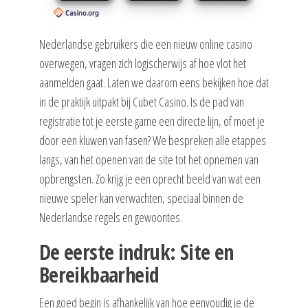
Nederlandse gebruikers die een nieuw online casino
overwegen, vragen zich logischerwijs af hoe vlot het
aanmelden gaat. Laten we daarom eens bekijken hoe dat
in de praktijk uitpakt bij Cubet Casino. Is de pad van
registratie tot je eerste game een directe lijn, of moet je
door een kluwen van fasen? We bespreken alle etappes
langs, van het openen van de site tot het opnemen van
opbrengsten. Zo krijg je een oprecht beeld van wat een
nieuwe speler kan verwachten, speciaal binnen de
Nederlandse regels en gewoontes.
De eerste indruk: Site en
Bereikbaarheid
Een goed begin is afhankelijk van hoe eenvoudig je de