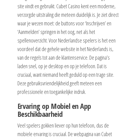
site vindt en gebruikt. Cubet Casino kent een moderne,
verzorgde uitstraling die meteen duidelijk is. Je ziet direct
waar je wezen moet: de buttons voor ‘Inschrijven’ en
‘Aanmelden’ springen in het oog, net als het
spellenoverzicht. Voor Nederlandse spelers is het een
voordeel dat de gehele website in het Nederlands is,
van de regels tot aan de klantenservice. De pagina’s
laden snel, op je desktop en op je telefoon. Dat is
cruciaal, want niemand heeft geduld op een trage site.
Deze gebruiksvriendelijkheid geeft meteen een
professionele en toegankelijke indruk.
Ervaring op Mobiel en App
Beschikbaarheid
Veel spelers gokken liever op hun telefoon, dus de
mobiele ervaring is cruciaal. De webpagina van Cubet