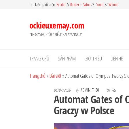
Skip
Tìm kiếm phổ biến:
Exciter
//
Raider – Satria
//
Sonic
//
Winner
to
the
ockieuxemay.com
content
*TH38*SHOP*ỐC*KIỂU*SALAYA*INOX*
TRANG CHỦ
SẢN PHẨM
GIỚI THIỆU
LIÊN HỆ
Trang chủ
»
Bài viết
»
Automat Gates of Olympus Tworzy Sie
06/07/2026
By
ADMIN_TH38
Off
Automat Gates of 
Graczy w Polsce