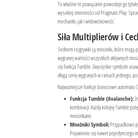
To właśnie to powiązanie powoduje go tytułe
wysokiej zmienności od Pragmatic Play. Spra
mechaniki, jak i widowiskowość.
Siła Multiplierów i Ce
Sednem rozgrywki są mnożniki, które mogą po
wygranej wartości wszystkich aktywnych mnoż
się funkcja Tumble. Zwycięskie symbole usu
długą serię wygranych w ramach jednego, po
Najważniejsze funkcje bonusowe automatu Ga
Funkcja Tumble (Avalanche):
Zn
kombinacji. Każdy kolejny Tumble potę
mnożnikami.
Mnożniki Symboli:
Przypadkowo prz
Pojawienie się nawet pojedynczego mn