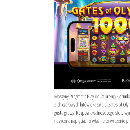
Maszyny Pragmatic Play od lat kreują kierunk
z ich czołowych hitów okazał się Gates of Oly
gusta graczy. Rozpoznawalność tego slotu wyni
nasycona napięcia. To właśnie to wrażenie pr