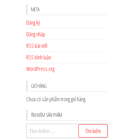
META
Đăng ký
Đăng nhập
RSS bài viết
RSS bình luận
WordPress.org
GIỎ HÀNG
Chưa có sản phẩm trong giỏ hàng.
TÌM KIẾM SẢN PHẨM
Tìm
kiếm