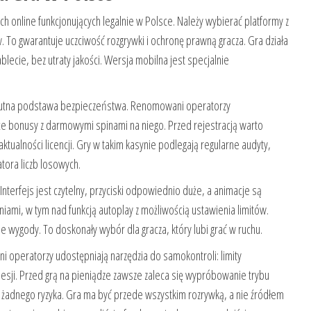
 online funkcjonujących legalnie w Polsce. Należy wybierać platformy z
 To gwarantuje uczciwość rozgrywki i ochronę prawną gracza. Gra działa
lecie, bez utraty jakości. Wersja mobilna jest specjalnie
lutna podstawa bezpieczeństwa. Renomowani operatorzy
akże bonusy z darmowymi spinami na niego. Przed rejestracją warto
ktualności licencji. Gry w takim kasynie podlegają regularne audyty,
tora liczb losowych.
nterfejs jest czytelny, przyciski odpowiednio duże, a animacje są
iami, w tym nad funkcją autoplay z możliwością ustawienia limitów.
 wygody. To doskonały wybór dla gracza, który lubi grać w ruchu.
i operatorzy udostępniają narzędzia do samokontroli: limity
sji. Przed grą na pieniądze zawsze zaleca się wypróbowanie trybu
żadnego ryzyka. Gra ma być przede wszystkim rozrywką, a nie źródłem