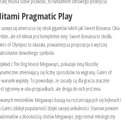
 stratę można sobie pozwolić, to fundament zdrowego podejścia.
Hitami Pragmatic Play
 zazwyczaj umieszcza się obok gigantów takich jak Sweet Bonanza. Oba
mble, ale ich klimat jest kompletnie inny. Sweet Bonanza to słodki,
Gates of Olympus to okazała, poważniejsza propozycja o wyższej
o absolutnie dowolnego symbolu.
zykład z The Dog House Megaways, pokazuje inną filozofię
namicznie zmieniającą się liczbę sposobów na wygraną. Gates of
 warunki wypłaty. To powoduje, że zasady są dla gracza znacznie
st ogromny w obu przypadkach, ale droga do nich jest inna.
owanych mnożników. Megaways bazują na rozszerzających się bębnach i
ynku Gates zdobył popularność dzięki swojej unikalności. Stanowi pewien
 automatów a złożonością slotów Megaways. Jego temat mitologiczny