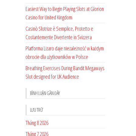
Easiest Way to Begin Playing Slots at Glorion
Casino for United Kingdom
Casinò Slotrize è Semplice, Protetto e
Costantemente Divertente in Svizzera
Platforma Lizaro daje niezależność w każdym
obrocie dla użytkowników w Polsce
Breathing Exercises During Bandit Megaways
Slot designed for UK Audience
BÌNH LUẬN GẦN ĐÂY
LƯU TRỮ
Tháng 8 2026
Tháng 7 2026