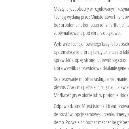
Maszyna jest obecny w regulowanych kasynach
licencją wydaną przez Ministerstwo Finansów.
bez problemu na komputerze, smartfonie i tab
zoptymalizowana pod ekrany dotykowe.
Wybranie licencjonowanego kasyna to abso
systematycznie oferują ten tytuł, a często t
sprawdzić stopkę strony i upewnić się co do a
które weryfikują prawidłowe działanie genera
Dostosowanie mobilna zasługuje na uznanie. I
płynne. Gracz ma pełną kontrolę nad ustawien
Możliwość gry w pionie lub w poziomie dodaje
Odpowiedzialność jest istotna. Licencjonowan
depozytów, opcję samowykluczenia, timery se
demo. Pozwala on poznać mechanikę gry bez 