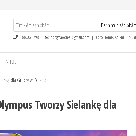
0388.065.798 ||
hongthaoqn90@gmail.com
|| Tecco Home, An Phú, Hồ Ch
TIN TỨC
lankę dla Graczy w Polsce
Olympus Tworzy Sielankę dla