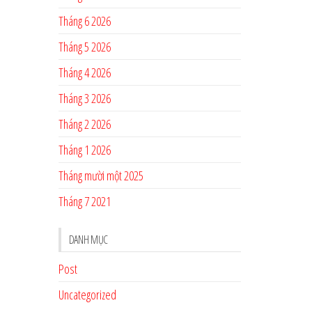
Tháng 6 2026
Tháng 5 2026
Tháng 4 2026
Tháng 3 2026
Tháng 2 2026
Tháng 1 2026
Tháng mười một 2025
Tháng 7 2021
DANH MỤC
Post
Uncategorized