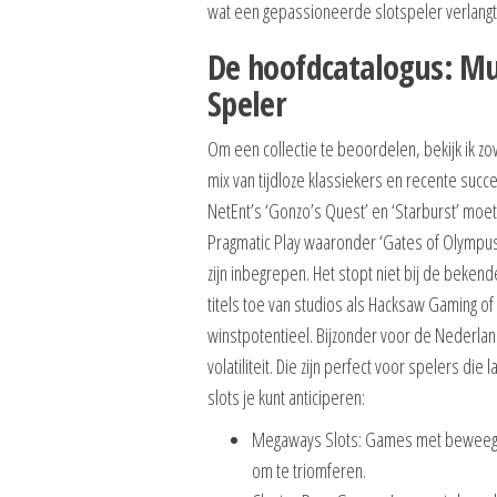
wat een gepassioneerde slotspeler verlangt
De hoofdcatalogus: Mus
Speler
Om een collectie te beoordelen, bekijk ik z
mix van tijdloze klassiekers en recente suc
NetEnt’s ‘Gonzo’s Quest’ en ‘Starburst’ moet
Pragmatic Play waaronder ‘Gates of Olympus’
zijn inbegrepen. Het stopt niet bij de beken
titels toe van studios als Hacksaw Gaming o
winstpotentieel. Bijzonder voor de Nederla
volatiliteit. Die zijn perfect voor spelers di
slots je kunt anticiperen:
Megaways Slots: Games met beweeglij
om te triomferen.