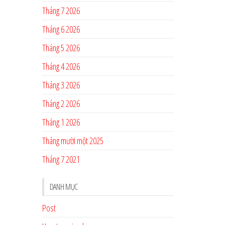
Tháng 7 2026
Tháng 6 2026
Tháng 5 2026
Tháng 4 2026
Tháng 3 2026
Tháng 2 2026
Tháng 1 2026
Tháng mười một 2025
Tháng 7 2021
DANH MỤC
Post