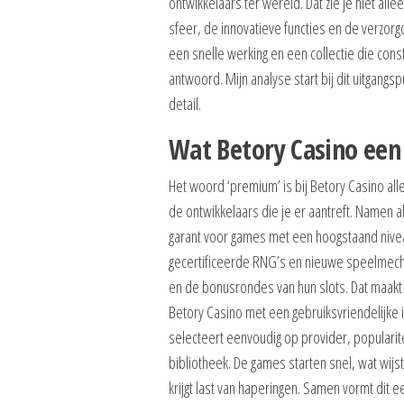
ontwikkelaars ter wereld. Dat zie je niet all
sfeer, de innovatieve functies en de verzorgd
een snelle werking en een collectie die con
antwoord. Mijn analyse start bij dit uitgangs
detail.
Wat Betory Casino ee
Het woord ‘premium’ is bij Betory Casino alle
de ontwikkelaars die je er aantreft. Namen a
garant voor games met een hoogstaand nivea
gecertificeerde RNG’s en nieuwe speelmechan
en de bonusrondes van hun slots. Dat maakt e
Betory Casino met een gebruiksvriendelijke 
selecteert eenvoudig op provider, popularite
bibliotheek. De games starten snel, wat wijst
krijgt last van haperingen. Samen vormt dit ee