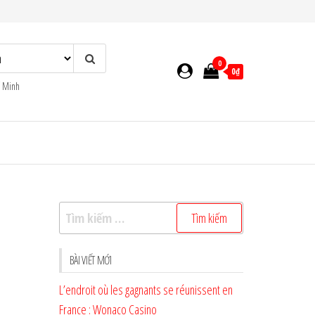
0
0₫
í Minh
Tìm
kiếm
cho:
BÀI VIẾT MỚI
L’endroit où les gagnants se réunissent en
France : Wonaco Casino