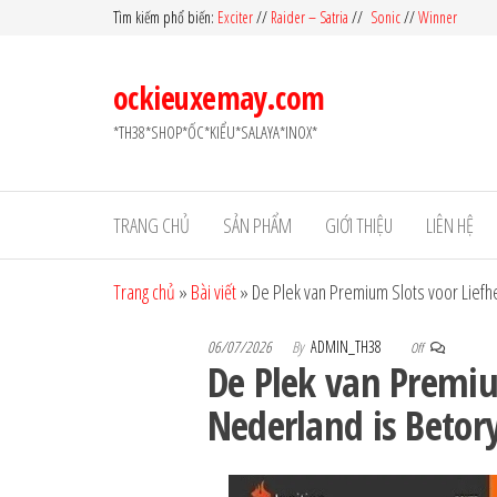
Skip
Tìm kiếm phổ biến:
Exciter
//
Raider – Satria
//
Sonic
//
Winner
to
the
ockieuxemay.com
content
*TH38*SHOP*ỐC*KIỂU*SALAYA*INOX*
TRANG CHỦ
SẢN PHẨM
GIỚI THIỆU
LIÊN HỆ
Trang chủ
»
Bài viết
»
De Plek van Premium Slots voor Liefh
06/07/2026
By
ADMIN_TH38
Off
De Plek van Premiu
Nederland is Betor