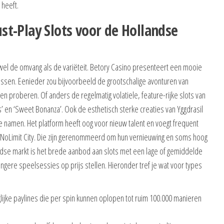
 heeft.
t-Play Slots voor de Hollandse
owel de omvang als de variëteit. Betory Casino presenteert een mooie
cessen. Eenieder zou bijvoorbeeld de grootschalige avonturen van
en proberen. Of anders de regelmatig volatiele, feature-rijke slots van
 en ‘Sweet Bonanza’. Ook de esthetisch sterke creaties van Yggdrasil
de namen. Het platform heeft oog voor nieuw talent en voegt frequent
f NoLimit City. Die zijn gerenommeerd om hun vernieuwing en soms hoog
ndse markt is het brede aanbod aan slots met een lage of gemiddelde
e langere speelsessies op prijs stellen. Hieronder tref je wat voor types
ke paylines die per spin kunnen oplopen tot ruim 100.000 manieren