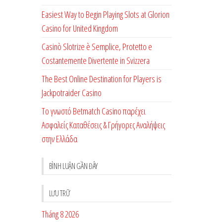
Easiest Way to Begin Playing Slots at Glorion
Casino for United Kingdom
Casinò Slotrize è Semplice, Protetto e
Costantemente Divertente in Svizzera
The Best Online Destination for Players is
Jackpotraider Casino
Το γνωστό Betmatch Casino παρέχει
Ασφαλείς Καταθέσεις & Γρήγορες Αναλήψεις
στην Ελλάδα
BÌNH LUẬN GẦN ĐÂY
LƯU TRỮ
Tháng 8 2026