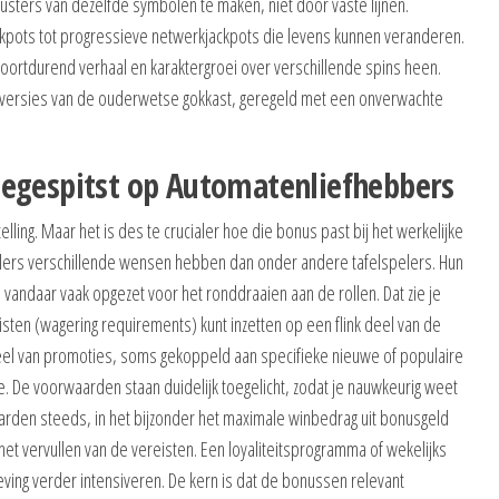
usters van dezelfde symbolen te maken, niet door vaste lijnen.
ackpots tot progressieve netwerkjackpots die levens kunnen veranderen.
voortdurend verhaal en karaktergroei over verschillende spins heen.
 versies van de ouderwetse gokkast, geregeld met een onverwachte
oegespitst op Automatenliefhebbers
ling. Maar het is des te crucialer hoe die bonus past bij het werkelijke
elers verschillende wensen hebben dan onder andere tafelspelers. Hun
 vandaar vaak opgezet voor het ronddraaien aan de rollen. Dat zie je
isten (wagering requirements) kunt inzetten op een flink deel van de
deel van promoties, soms gekoppeld aan specifieke nieuwe of populaire
ie. De voorwaarden staan duidelijk toegelicht, zodat je nauwkeurig weet
arden steeds, in het bijzonder het maximale winbedrag uit bonusgeld
et vervullen van de vereisten. Een loyaliteitsprogramma of wekelijks
ing verder intensiveren. De kern is dat de bonussen relevant