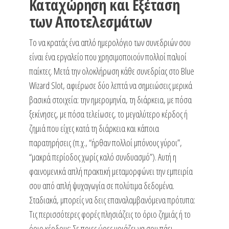
Καταχώρηση και Εξέταση
των Αποτελεσμάτων
Το να κρατάς ένα απλό ημερολόγιο των συνεδριών σου
είναι ένα εργαλείο που χρησιμοποιούν πολλοί παλιοί
παίκτες. Μετά την ολοκλήρωση κάθε συνεδρίας στο Blue
Wizard Slot, αφιέρωσε δύο λεπτά να σημειώσεις μερικά
βασικά στοιχεία: την ημερομηνία, τη διάρκεια, με πόσα
ξεκίνησες, με πόσα τελείωσες, το μεγαλύτερο κέρδος ή
ζημιά που είχες κατά τη διάρκεια και κάποια
παρατηρήσεις (π.χ., “ήρθαν πολλοί μπόνους γύροι”,
“μακρά περίοδος χωρίς καλό συνδυασμό”). Αυτή η
φαινομενικά απλή πρακτική μεταμορφώνει την εμπειρία
σου από απλή ψυχαγωγία σε πολύτιμα δεδομένα.
Σταδιακά, μπορείς να δεις επαναλαμβανόμενα πρότυπα:
Τις περισσότερες φορές πλησιάζεις το όριο ζημιάς ή το
όριο κέρδους; Σε ποιες ώρες μοιάζει να σου πάει