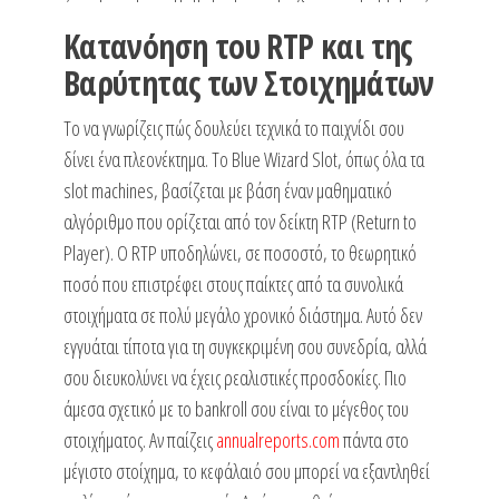
Κατανόηση του RTP και της
Βαρύτητας των Στοιχημάτων
Το να γνωρίζεις πώς δουλεύει τεχνικά το παιχνίδι σου
δίνει ένα πλεονέκτημα. Το Blue Wizard Slot, όπως όλα τα
slot machines, βασίζεται με βάση έναν μαθηματικό
αλγόριθμο που ορίζεται από τον δείκτη RTP (Return to
Player). Ο RTP υποδηλώνει, σε ποσοστό, το θεωρητικό
ποσό που επιστρέφει στους παίκτες από τα συνολικά
στοιχήματα σε πολύ μεγάλο χρονικό διάστημα. Αυτό δεν
εγγυάται τίποτα για τη συγκεκριμένη σου συνεδρία, αλλά
σου διευκολύνει να έχεις ρεαλιστικές προσδοκίες. Πιο
άμεσα σχετικό με το bankroll σου είναι το μέγεθος του
στοιχήματος. Αν παίζεις
annualreports.com
πάντα στο
μέγιστο στοίχημα, το κεφάλαιό σου μπορεί να εξαντληθεί