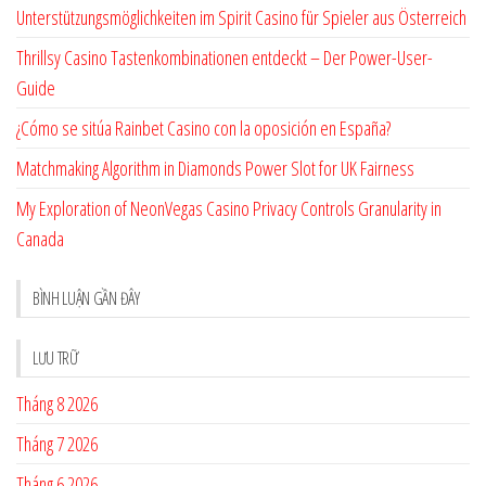
Unterstützungsmöglichkeiten im Spirit Casino für Spieler aus Österreich
Thrillsy Casino Tastenkombinationen entdeckt – Der Power-User-
Guide
¿Cómo se sitúa Rainbet Casino con la oposición en España?
Matchmaking Algorithm in Diamonds Power Slot for UK Fairness
My Exploration of NeonVegas Casino Privacy Controls Granularity in
Canada
BÌNH LUẬN GẦN ĐÂY
LƯU TRỮ
Tháng 8 2026
Tháng 7 2026
Tháng 6 2026