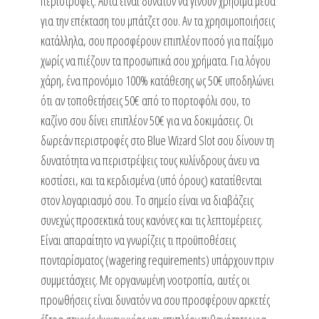
περιστροφές. Αυτά είναι δυνατόν να γίνουν χρήσιμα μέσα
για την επέκταση του μπάτζετ σου. Αν τα χρησιμοποιήσεις
κατάλληλα, σου προσφέρουν επιπλέον ποσό για παίξιμο
χωρίς να πιέζουν τα προσωπικά σου χρήματα. Για λόγου
χάρη, ένα προνόμιο 100% κατάθεσης ως 50€ υποδηλώνει
ότι αν τοποθετήσεις 50€ από το πορτοφόλι σου, το
καζίνο σου δίνει επιπλέον 50€ για να δοκιμάσεις. Οι
δωρεάν περιστροφές στο Blue Wizard Slot σου δίνουν τη
δυνατότητα να περιστρέψεις τους κυλίνδρους άνευ να
κοστίσει, και τα κερδισμένα (υπό όρους) κατατίθενται
στον λογαριασμό σου. Το σημείο είναι να διαβάζεις
συνεχώς προσεκτικά τους κανόνες και τις λεπτομέρειες.
Είναι απαραίτητο να γνωρίζεις τι προϋποθέσεις
πονταρίσματος (wagering requirements) υπάρχουν πριν
συμμετάσχεις. Με οργανωμένη νοοτροπία, αυτές οι
προωθήσεις είναι δυνατόν να σου προσφέρουν αρκετές