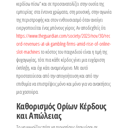
κερδίσω πίσω” και σε προσανατολίζει στην ουσία της
εμπειρίας: στα έντονα χρώματα, στη μουσική, στην αγωνία
της περιστροφής και στον ενθουσιασμό όταν ανοίγει
ενεργοποιείται ένας μπόνους γύρος. Αν αποδεχθείς ότι
https://www.theguardian.com/society/2023/nov/30/rec
ord-revenues-at-uk-gambling-firms-amid-rise-of-online-
slot-machines
το κόστος του παιχνιδιού είναι η τιμή της
ψυχαγωγίας, τότε πια κάθε κέρδος γίνει μια ευχάριστη
έκπληξη, και όχι κάτι αναμενόμενο. Με αυτό
προστατεύεσαι από την απογοήτευση και από την
επιθυμία να επιστρέψεις μόνο και μόνο για να ανακτήσεις
μια χασούρα.
Καθορισμός Ορίων Κέρδους
και Απώλειας
Το να γνωρίζεις πότε να τερματίσεις όταν είσαι σε