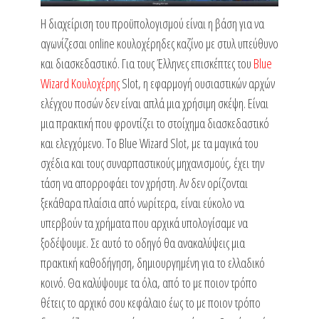
Η διαχείριση του προϋπολογισμού είναι η βάση για να
αγωνίζεσαι online κουλοχέρηδες καζίνο με στυλ υπεύθυνο
και διασκεδαστικό. Για τους Έλληνες επισκέπτες του
Blue
Wizard Κουλοχέρης
Slot, η εφαρμογή ουσιαστικών αρχών
ελέγχου ποσών δεν είναι απλά μια χρήσιμη σκέψη. Είναι
μια πρακτική που φροντίζει το στοίχημα διασκεδαστικό
και ελεγχόμενο. Το Blue Wizard Slot, με τα μαγικά του
σχέδια και τους συναρπαστικούς μηχανισμούς, έχει την
τάση να απορροφάει τον χρήστη. Αν δεν ορίζονται
ξεκάθαρα πλαίσια από νωρίτερα, είναι εύκολο να
υπερβούν τα χρήματα που αρχικά υπολογίσαμε να
ξοδέψουμε. Σε αυτό το οδηγό θα ανακαλύψεις μια
πρακτική καθοδήγηση, δημιουργημένη για το ελλαδικό
κοινό. Θα καλύψουμε τα όλα, από το με ποιον τρόπο
θέτεις το αρχικό σου κεφάλαιο έως το με ποιον τρόπο