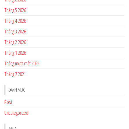
Tháng 5 2026
Tháng 4 2026
Tháng 3 2026
Tháng 2 2026
Tháng 1 2026
Tháng mười một 2025
Tháng 7 2021
DANH MỤC
Post
Uncategorized
META