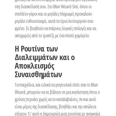
στη διασκέδασή σου. Στο Blue Wizard Slot, όπου οι
επιπλέον γύροι και οι μεγάλες πληρωμές προκαλούν
μεγάλο ενθουσιασμό, αυτά τα όρια λειτουργούν σαν
φρένο. Σε βοηθούν να παίρνεις λογικές επιλογές και να
αποχωρείς από το τραπέζι με ένα πλατύ χαμόγελο.
Η Ρουτίνα των
Διαλειμμάτων και ο
Αποκλεισμός
Συναισθημάτων
Τα παιχνίδια, και ειδικά τα γοητευτικά slots σαν το Blue
Wizard, μπορούν να σε βάλουν σε μια κατάσταση όπου ο
χρόνος περνάει χωρίς να το καταλαβαίνεις. Αν και αυτό
είναι μέρος της διασκέδασης, βοηθάει και την απώλεια
ελέγχου. Γι’ αυτό η δημιουργία μιας ρουτίνας με αναγκαία