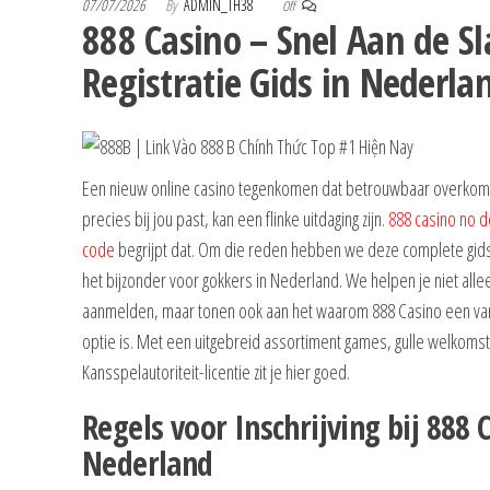
07/07/2026
By
ADMIN_TH38
Off
888 Casino – Snel Aan de S
Registratie Gids in Nederla
Een nieuw online casino tegenkomen dat betrouwbaar overkom
precies bij jou past, kan een flinke uitdaging zijn.
888 casino no 
code
begrijpt dat. Om die reden hebben we deze complete gid
het bijzonder voor gokkers in Nederland. We helpen je niet alle
aanmelden, maar tonen ook aan het waarom 888 Casino een va
optie is. Met een uitgebreid assortiment games, gulle welkom
Kansspelautoriteit-licentie zit je hier goed.
Regels voor Inschrijving bij 888 
Nederland