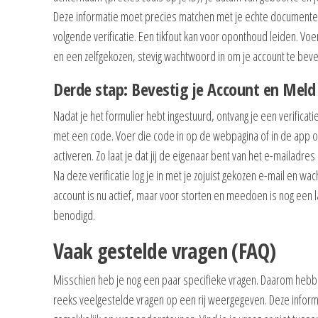
Deze informatie moet precies matchen met je echte documente
volgende verificatie. Een tikfout kan voor oponthoud leiden. Voe
en een zelfgekozen, stevig wachtwoord in om je account te bevei
Derde stap: Bevestig je Account en Meld
Nadat je het formulier hebt ingestuurd, ontvang je een verificat
met een code. Voer die code in op de webpagina of in de app o
activeren. Zo laat je dat jij de eigenaar bent van het e-mailadr
Na deze verificatie log je in met je zojuist gekozen e-mail en wa
account is nu actief, maar voor storten en meedoen is nog een l
benodigd.
Vaak gestelde vragen (FAQ)
Misschien heb je nog een paar specifieke vragen. Daarom hebb
reeks veelgestelde vragen op een rij weergegeven. Deze informa