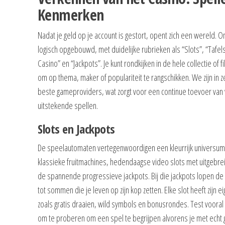
Kenmerken
Nadat je geld op je account is gestort, opent zich een wereld. O
logisch opgebouwd, met duidelijke rubrieken als “Slots”, “Tafels
Casino” en “Jackpots”. Je kunt rondkijken in de hele collectie of f
om op thema, maker of populariteit te rangschikken. We zijn in
beste gameproviders, wat zorgt voor een continue toevoer van
uitstekende spellen.
Slots en Jackpots
De speelautomaten vertegenwoordigen een kleurrijk universum. 
klassieke fruitmachines, hedendaagse video slots met uitgebre
de spannende progressieve jackpots. Bij die jackpots lopen de
tot sommen die je leven op zijn kop zetten. Elke slot heeft zijn 
zoals gratis draaien, wild symbols en bonusrondes. Test voora
om te proberen om een spel te begrijpen alvorens je met echt g