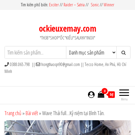
Skip
Tìm kiếm phổ biến:
Exciter
//
Raider – Satria
//
Sonic
//
Winner
to
the
ockieuxemay.com
content
*TH38*SHOP*ỐC*KIỂU*SALAYA*INOX*
0388.065.798 ||
hongthaoqn90@gmail.com
|| Tecco Home, An Phú, Hồ Chí
Minh
0
0₫
Menu
Trang chủ
»
Bài viết
»
Wave Thái full…Kỷ niệm tại Bình Tân.