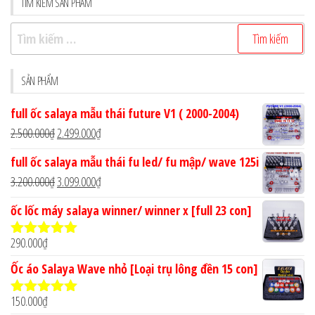
TÌM KIẾM SẢN PHẨM
Tìm
kiếm
cho:
SẢN PHẨM
full ốc salaya mẫu thái future V1 ( 2000-2004)
Giá
Giá
2.500.000
₫
2.499.000
₫
gốc
hiện
full ốc salaya mẫu thái fu led/ fu mập/ wave 125i
là:
tại
Giá
Giá
3.200.000
₫
3.099.000
₫
2.500.000₫.
là:
gốc
hiện
ốc lốc máy salaya winner/ winner x [full 23 con]
2.499.000₫.
là:
tại
3.200.000₫.
là:
290.000
₫
Được xếp
3.099.000₫.
hạng
4.90
5
Ốc áo Salaya Wave nhỏ [Loại trụ lông đền 15 con]
sao
150.000
₫
Được xếp