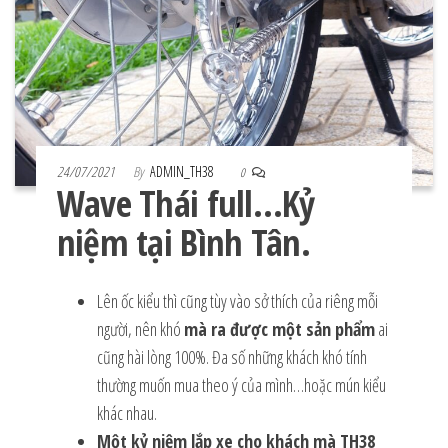
24/07/2021
By
ADMIN_TH38
0
Wave Thái full…Kỷ
niệm tại Bình Tân.
Lên ốc kiểu thì cũng tùy vào sở thích của riêng mỗi
người, nên khó
mà ra được một sản phẩm
ai
cũng hài lòng 100%. Đa số những khách khó tính
thường muốn mua theo ý của mình…hoặc mún kiểu
khác nhau.
Một kỷ niệm lắp xe cho khách mà TH38