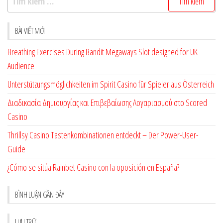
kiếm
cho:
BÀI VIẾT MỚI
Breathing Exercises During Bandit Megaways Slot designed for UK
Audience
Unterstützungsmöglichkeiten im Spirit Casino für Spieler aus Österreich
Διαδικασία Δημιουργίας και Επιβεβαίωσης Λογαριασμού στο Scored
Casino
Thrillsy Casino Tastenkombinationen entdeckt – Der Power-User-
Guide
¿Cómo se sitúa Rainbet Casino con la oposición en España?
BÌNH LUẬN GẦN ĐÂY
LƯU TRỮ