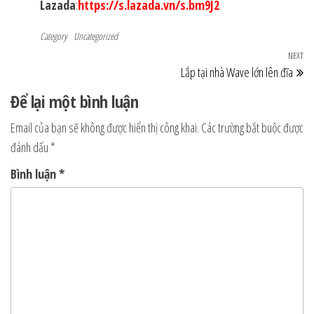
Lazada
:
https://s.lazada.vn/s.bm9J2
Category
Uncategorized
Điều
NEXT
Ne
Lắp tại nhà Wave lớn lên đĩa
hướng
Po
Để lại một bình luận
bài
viết
Email của bạn sẽ không được hiển thị công khai.
Các trường bắt buộc được
đánh dấu
*
Bình luận
*