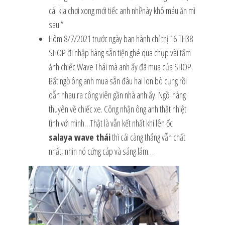
cái kia chơi xong mới tiếc anh nhỉ?này khô máu ăn mì
sau!”
Hôm 8/7/2021 trước ngày ban hành chỉ thị 16 TH38
SHOP đi nhập hàng sẵn tiện ghé qua chụp vài tấm
ảnh chiếc Wave Thái mà anh ấy đã mua của SHOP.
Bất ngờ ông anh mua sẵn đâu hai lon bò cụng rồi
dẫn nhau ra công viên gần nhà anh ấy. Ngồi hàng
thuyên về chiếc xe. Công nhận ông anh thật nhiệt
tình với mình…Thật là vẫn kết nhất khi lên ốc
salaya wave thái
thì cái càng thắng vẫn chất
nhất, nhìn nó cứng cáp và sáng lắm…