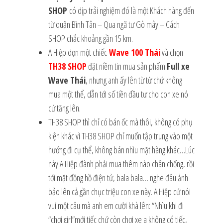
SHOP
có dịp trải nghiệm đó là một Khách hàng đến
từ quận Bình Tân – Qua ngã tư Gò mây – Cách
SHOP chắc khoảng gần 15 km.
A Hiệp dọn một chiếc
Wave 100 Thái
và chọn
TH38 SHOP
đặt niềm tin mua sản phẩm
Full xe
Wave Thái
, nhưng anh ấy lên từ từ chứ không
mua một thể, dẫn tới số tiền đầu tư cho con xe nó
cứ tăng lên.
TH38 SHOP thì chỉ có bán ốc mà thôi, không có phụ
kiện khác vì TH38 SHOP chỉ muốn tập trung vào một
hướng đi cụ thể, không bán nhìu mặt hàng khác…Lúc
này A Hiệp đành phải mua thêm nào chân chống, rồi
tới mặt đồng hồ điện tử, bala bala… nghe đâu ảnh
bảo lên cả gần chục triệu con xe này. A Hiệp cứ nói
vui một câu mà anh em cười khà lên: “Nhìu khi đi
“chơi girl”mới tiếc chứ còn chơi xe a không có tiếc,