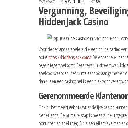
07/07/2026
By
ADMIN_TH38
Off
Vergunning, Beveiligin
HiddenJack Casino
Voor Nederlandse spelers die een online casino verl
optie
https://hiddensjack.com/
. De essentiële licent
regels tegemoetkomt. Deze tekst illustreert wat Hidd
spelvoorwaarden, het ruime aanbod aan games en de 
dan alleen een casino; het is een plek voor verantwo
Gerenommeerde Klantenond
Ook bij het meest gebruiksvriendelijke casino kunne
Nederlands. De primaire stap is meestal de uitgebrei
bonussen en speluitleg. Dit is een effectieve manier o