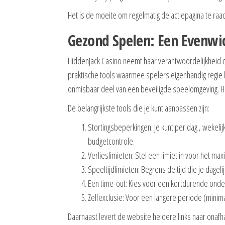
Het is de moeite om regelmatig de actiepagina te raad
Gezond Spelen: Een Evenwic
HiddenJack Casino neemt haar verantwoordelijkheid op
praktische tools waarmee spelers eigenhandig regie k
onmisbaar deel van een beveiligde speelomgeving. He
De belangrijkste tools die je kunt aanpassen zijn:
Stortingsbeperkingen: Je kunt per dag , wekelij
budgetcontrole.
Verlieslimieten: Stel een limiet in voor het m
Speeltijdlimieten: Begrens de tijd die je dageli
Een time-out: Kies voor een kortdurende onder
Zelfexclusie: Voor een langere periode (minima
Daarnaast levert de website heldere links naar onafha