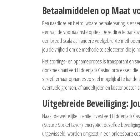
Betaalmiddelen op Maat v
Een naadloze en betrouwbare betaalervaring is essen
een van de voornaamste opties. Deze directe bankovers
een breed scala aan andere veelgebruikte methoden. 
jou de vrijheid om de methode te selecteren die je het
Het stortings- en opnameproces is transparant en snel
opnames hanteert HiddenJack Casino processen die ov
streeft ernaar opnames zo snel mogelijk af te handele
eventuele grenzen, afhandeltijden en kostenposten sta
Uitgebreide Beveiliging: J
Naast de wettelijke licentie investeert HiddenJack Ca
(Secure Socket Layer)-encryptie, dezelfde beveiligin
uitgewisseld, worden omgezet in een onleesbare code. 