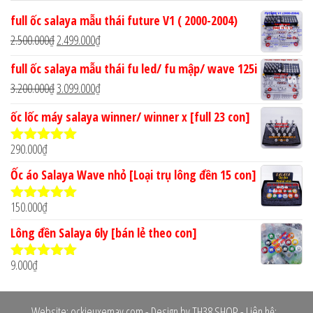
full ốc salaya mẫu thái future V1 ( 2000-2004)
Giá
Giá
2.500.000
₫
2.499.000
₫
gốc
hiện
full ốc salaya mẫu thái fu led/ fu mập/ wave 125i
là:
tại
Giá
Giá
3.200.000
₫
3.099.000
₫
2.500.000₫.
là:
gốc
hiện
ốc lốc máy salaya winner/ winner x [full 23 con]
2.499.000₫.
là:
tại
3.200.000₫.
là:
290.000
₫
Được xếp
3.099.000₫.
hạng
4.90
5
Ốc áo Salaya Wave nhỏ [Loại trụ lông đền 15 con]
sao
150.000
₫
Được xếp
hạng
5.00
5
Lông đền Salaya 6ly [bán lẻ theo con]
sao
9.000
₫
Được xếp
hạng
5.00
5
sao
Website: ockieuxemay.com - Design by TH38 SHOP - Liên hệ: