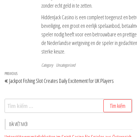
zonder echt geld in te zetten.
HiddenJack Casino is een compleet toegerust en bet
beveiliging, een groot en eerlijk spelaanbod, betaa
speler nodig heeft voor een betrouwbare en prettige 
de Nederlandse wetgeving en de speler in gedachten
sterke keuze.
Category
Uncategorized
Điều
Previous
PREVIOUS
Jackpot Fishing Slot Creates Daily Excitement for UK Players
hướng
Post
bài
viết
Tìm
kiếm
cho:
BÀI VIẾT MỚI