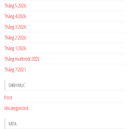
Tháng 5 2026
Tháng 4 2026
Tháng 3 2026
Tháng 2 2026
Tháng 1 2026
Tháng mười một 2025
Tháng 7 2021
DANH MỤC
Post
Uncategorized
META