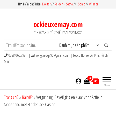
Skip
Tìm kiếm phổ biến:
Exciter
//
Raider – Satria
//
Sonic
//
Winner
to
the
ockieuxemay.com
content
*TH38*SHOP*ỐC*KIỂU*SALAYA*INOX*
0388.065.798 ||
hongthaoqn90@gmail.com
|| Tecco Home, An Phú, Hồ Chí
Minh
0
0₫
Menu
Trang chủ
»
Bài viết
»
Vergunning, Beveiliging en Klaar voor Actie in
Nederland met HiddenJack Casino