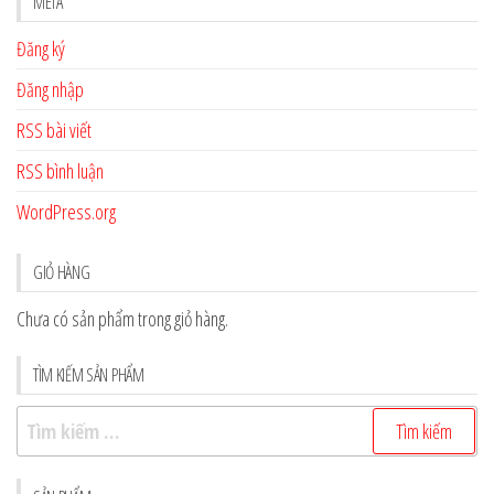
META
Đăng ký
Đăng nhập
RSS bài viết
RSS bình luận
WordPress.org
GIỎ HÀNG
Chưa có sản phẩm trong giỏ hàng.
TÌM KIẾM SẢN PHẨM
Tìm
kiếm
cho: