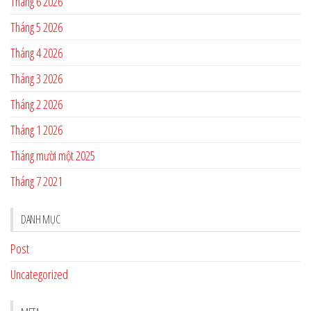
Tháng 6 2026
Tháng 5 2026
Tháng 4 2026
Tháng 3 2026
Tháng 2 2026
Tháng 1 2026
Tháng mười một 2025
Tháng 7 2021
DANH MỤC
Post
Uncategorized