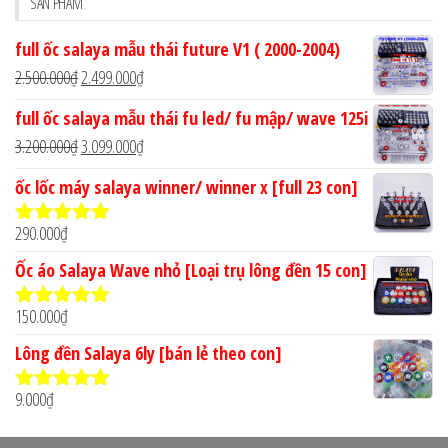
SẢN PHẨM
full ốc salaya mẫu thái future V1 ( 2000-2004)
Giá
Giá
2.500.000
₫
2.499.000
₫
gốc
hiện
full ốc salaya mẫu thái fu led/ fu mập/ wave 125i
là:
tại
Giá
Giá
3.200.000
₫
3.099.000
₫
2.500.000₫.
là:
gốc
hiện
ốc lốc máy salaya winner/ winner x [full 23 con]
2.499.000₫.
là:
tại
3.200.000₫.
là:
290.000
₫
Được xếp
3.099.000₫.
hạng
4.90
5
Ốc áo Salaya Wave nhỏ [Loại trụ lông đền 15 con]
sao
150.000
₫
Được xếp
hạng
5.00
5
Lông đền Salaya 6ly [bán lẻ theo con]
sao
9.000
₫
Được xếp
hạng
5.00
5
sao