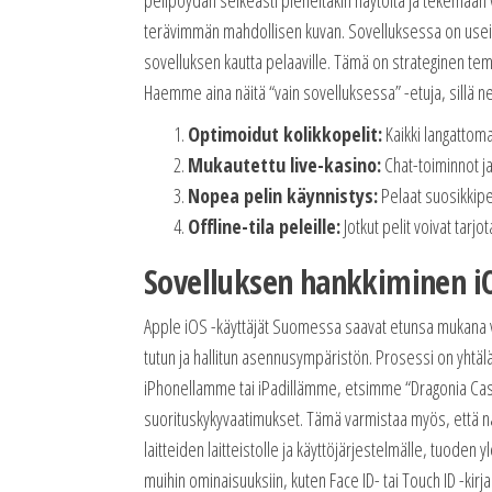
pelipöydän selkeästi pieneltäkin näytöltä ja tekemään v
terävimmän mahdollisen kuvan. Sovelluksessa on usein m
sovelluksen kautta pelaaville. Tämä on strateginen temp
Haemme aina näitä “vain sovelluksessa” -etuja, sillä ne
Optimoidut kolikkopelit:
Kaikki langattom
Mukautettu live-kasino:
Chat-toiminnot ja
Nopea pelin käynnistys:
Pelaat suosikkipe
Offline-tila peleille:
Jotkut pelit voivat tarjo
Sovelluksen hankkiminen iOS
Apple iOS -käyttäjät Suomessa saavat etunsa mukana v
tutun ja hallitun asennusympäristön. Prosessi on yht
iPhonellamme tai iPadillämme, etsimme “Dragonia Casino
suorituskykyvaatimukset. Tämä varmistaa myös, että näe
laitteiden laitteistolle ja käyttöjärjestelmälle, tuode
muihin ominaisuuksiin, kuten Face ID- tai Touch ID -kir