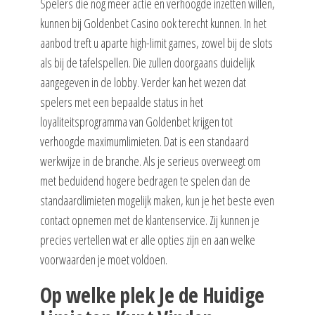
Spelers die nog meer actie en verhoogde inzetten willen,
kunnen bij Goldenbet Casino ook terecht kunnen. In het
aanbod treft u aparte high-limit games, zowel bij de slots
als bij de tafelspellen. Die zullen doorgaans duidelijk
aangegeven in de lobby. Verder kan het wezen dat
spelers met een bepaalde status in het
loyaliteitsprogramma van Goldenbet krijgen tot
verhoogde maximumlimieten. Dat is een standaard
werkwijze in de branche. Als je serieus overweegt om
met beduidend hogere bedragen te spelen dan de
standaardlimieten mogelijk maken, kun je het beste even
contact opnemen met de klantenservice. Zij kunnen je
precies vertellen wat er alle opties zijn en aan welke
voorwaarden je moet voldoen.
Op welke plek Je de Huidige