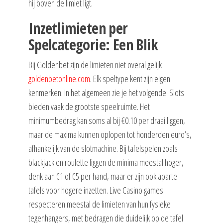
hij boven de limiet ligt.
Inzetlimieten per
Spelcategorie: Een Blik
Bij Goldenbet zijn de limieten niet overal gelijk
goldenbetonline.com
. Elk speltype kent zijn eigen
kenmerken. In het algemeen zie je het volgende. Slots
bieden vaak de grootste speelruimte. Het
minimumbedrag kan soms al bij €0.10 per draai liggen,
maar de maxima kunnen oplopen tot honderden euro’s,
afhankelijk van de slotmachine. Bij tafelspelen zoals
blackjack en roulette liggen de minima meestal hoger,
denk aan €1 of €5 per hand, maar er zijn ook aparte
tafels voor hogere inzetten. Live Casino games
respecteren meestal de limieten van hun fysieke
tegenhangers, met bedragen die duidelijk op de tafel