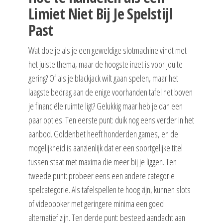
Limiet Niet Bij Je Spelstijl
Past
Wat doe je als je een geweldige slotmachine vindt met
het juiste thema, maar de hoogste inzet is voor jou te
gering? Of als je blackjack wilt gaan spelen, maar het
laagste bedrag aan de enige voorhanden tafel net boven
je financiële ruimte ligt? Gelukkig maar heb je dan een
paar opties. Ten eerste punt: duik nog eens verder in het
aanbod. Goldenbet heeft honderden games, en de
mogelijkheid is aanzienlijk dat er een soortgelijke titel
tussen staat met maxima die meer bij je liggen. Ten
tweede punt: probeer eens een andere categorie
spelcategorie. Als tafelspellen te hoog zijn, kunnen slots
of videopoker met geringere minima een goed
alternatief zijn. Ten derde punt: besteed aandacht aan