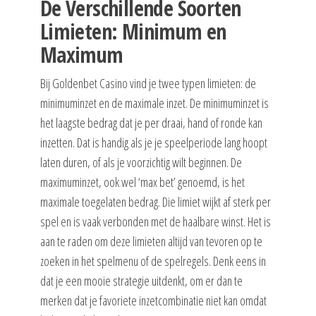
De Verschillende Soorten
Limieten: Minimum en
Maximum
Bij Goldenbet Casino vind je twee typen limieten: de
minimuminzet en de maximale inzet. De minimuminzet is
het laagste bedrag dat je per draai, hand of ronde kan
inzetten. Dat is handig als je je speelperiode lang hoopt
laten duren, of als je voorzichtig wilt beginnen. De
maximuminzet, ook wel ‘max bet’ genoemd, is het
maximale toegelaten bedrag. Die limiet wijkt af sterk per
spel en is vaak verbonden met de haalbare winst. Het is
aan te raden om deze limieten altijd van tevoren op te
zoeken in het spelmenu of de spelregels. Denk eens in
dat je een mooie strategie uitdenkt, om er dan te
merken dat je favoriete inzetcombinatie niet kan omdat