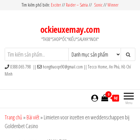
Skip
Tìm kiếm phổ biến:
Exciter
//
Raider – Satria
//
Sonic
//
Winner
to
the
ockieuxemay.com
content
*TH38*SHOP*ỐC*KIỂU*SALAYA*INOX*
0388.065.798 ||
hongthaoqn90@gmail.com
|| Tecco Home, An Phú, Hồ Chí
Minh
0
0₫
Menu
Trang chủ
»
Bài viết
»
Limieten voor inzetten en weddenschappen bij
Goldenbet Casino