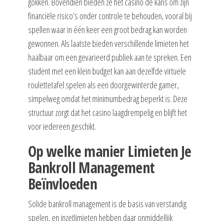
gokken. Bovendien bieden ze het casino de kans om zijn
financiële risico’s onder controle te behouden, vooral bij
spellen waar in één keer een groot bedrag kan worden
gewonnen. Als laatste bieden verschillende limieten het
haalbaar om een gevarieerd publiek aan te spreken. Een
student met een klein budget kan aan dezelfde virtuele
roulettetafel spelen als een doorgewinterde gamer,
simpelweg omdat het minimumbedrag beperkt is. Deze
structuur zorgt dat het casino laagdrempelig en blijft het
voor iedereen geschikt.
Op welke manier Limieten Je
Bankroll Management
Beïnvloeden
Solide bankroll management is de basis van verstandig
spelen, en inzetlimieten hebben daar onmiddellijk