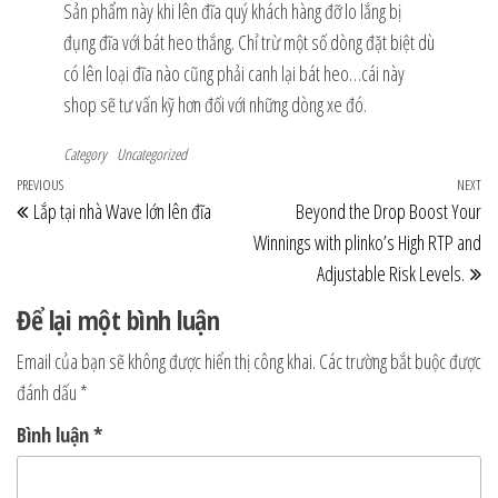
Sản phẩm này khi lên đĩa quý khách hàng đỡ lo lắng bị
đụng đĩa với bát heo thắng. Chỉ trừ một số dòng đặt biệt dù
có lên loại đĩa nào cũng phải canh lại bát heo…cái này
shop sẽ tư vấn kỹ hơn đối với những dòng xe đó.
Category
Uncategorized
Điều
Previous
PREVIOUS
NEXT
Ne
Lắp tại nhà Wave lớn lên đĩa
Beyond the Drop Boost Your
hướng
Post
Po
Winnings with plinko’s High RTP and
bài
Adjustable Risk Levels.
viết
Để lại một bình luận
Email của bạn sẽ không được hiển thị công khai.
Các trường bắt buộc được
đánh dấu
*
Bình luận
*