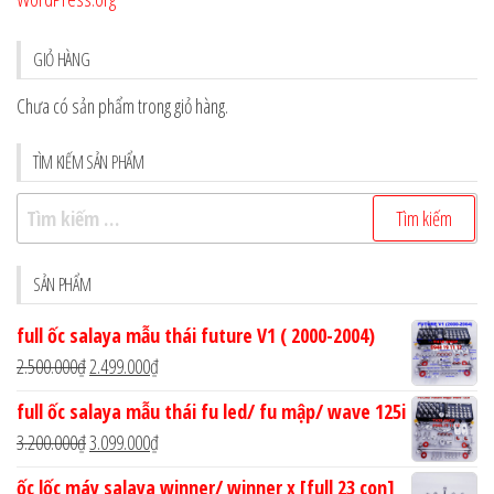
GIỎ HÀNG
Chưa có sản phẩm trong giỏ hàng.
TÌM KIẾM SẢN PHẨM
Tìm
kiếm
cho:
SẢN PHẨM
full ốc salaya mẫu thái future V1 ( 2000-2004)
Giá
Giá
2.500.000
₫
2.499.000
₫
gốc
hiện
full ốc salaya mẫu thái fu led/ fu mập/ wave 125i
là:
tại
Giá
Giá
3.200.000
₫
3.099.000
₫
2.500.000₫.
là:
gốc
hiện
ốc lốc máy salaya winner/ winner x [full 23 con]
2.499.000₫.