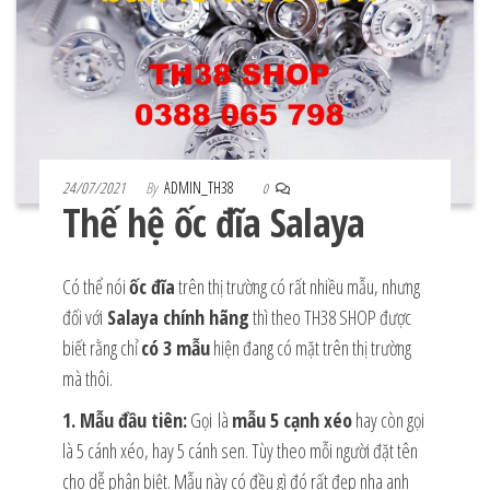
24/07/2021
By
ADMIN_TH38
0
Thế hệ ốc đĩa Salaya
Có thể nói
ốc đĩa
trên thị trường có rất nhiều mẫu, nhưng
đối với
Salaya chính hãng
thì theo TH38 SHOP được
biết rằng chỉ
có 3 mẫu
hiện đang có mặt trên thị trường
mà thôi.
1. Mẫu đầu tiên:
Gọi là
mẫu 5 cạnh xéo
hay còn gọi
là 5 cánh xéo, hay 5 cánh sen. Tùy theo mỗi người đặt tên
cho dễ phân biệt. Mẫu này có đều gì đó rất đẹp nha anh