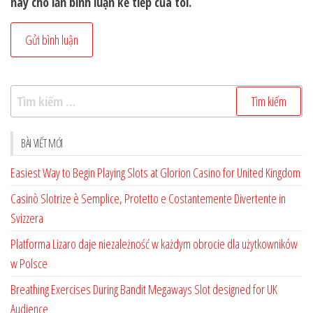
này cho lần bình luận kế tiếp của tôi.
Tìm
kiếm
cho:
BÀI VIẾT MỚI
Easiest Way to Begin Playing Slots at Glorion Casino for United Kingdom
Casinò Slotrize è Semplice, Protetto e Costantemente Divertente in
Svizzera
Platforma Lizaro daje niezależność w każdym obrocie dla użytkowników
w Polsce
Breathing Exercises During Bandit Megaways Slot designed for UK
Audience