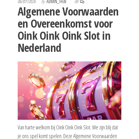
06/07/2026
By
ADMIN_TH38
Off
Algemene Voorwaarden
en Overeenkomst voor
Oink Oink Oink Slot in
Nederland
Van harte welkom bij Oink Oink Oink Slot. We zijn blij dat
je ons spel komt spelen. Deze Algemene Voorwaarden