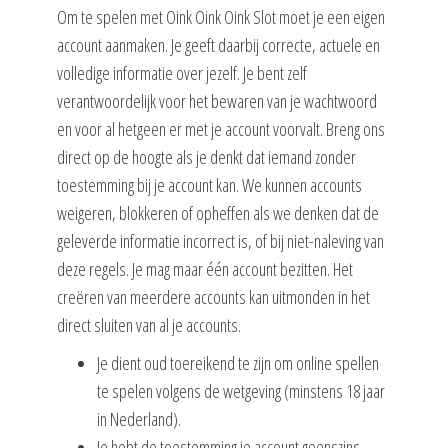
Om te spelen met Oink Oink Oink Slot moet je een eigen
account aanmaken. Je geeft daarbij correcte, actuele en
volledige informatie over jezelf. Je bent zelf
verantwoordelijk voor het bewaren van je wachtwoord
en voor al hetgeen er met je account voorvalt. Breng ons
direct op de hoogte als je denkt dat iemand zonder
toestemming bij je account kan. We kunnen accounts
weigeren, blokkeren of opheffen als we denken dat de
geleverde informatie incorrect is, of bij niet-naleving van
deze regels. Je mag maar één account bezitten. Het
creëren van meerdere accounts kan uitmonden in het
direct sluiten van al je accounts.
Je dient oud toereikend te zijn om online spellen
te spelen volgens de wetgeving (minstens 18 jaar
in Nederland).
Je hebt de toestemming je account geenszins