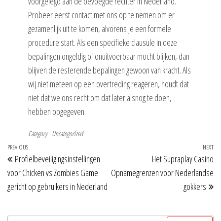
voorgelegd aan de bevoegde rechter in Nederland.
Probeer eerst contact met ons op te nemen om er
gezamenlijk uit te komen, alvorens je een formele
procedure start. Als een specifieke clausule in deze
bepalingen ongeldig of onuitvoerbaar mocht blijken, dan
blijven de resterende bepalingen gewoon van kracht. Als
wij niet meteen op een overtreding reageren, houdt dat
niet dat we ons recht om dat later alsnog te doen,
hebben opgegeven.
Category
Uncategorized
Điều
Previous
PREVIOUS
NEXT
Ne
Profielbeveiligingsinstellingen
Het Supraplay Casino
hướng
Post
Po
voor Chicken vs Zombies Game
Opnamegrenzen voor Nederlandse
bài
gericht op gebruikers in Nederland
gokkers
viết