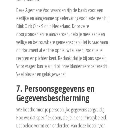
Deze Algemene Voorwaarden zijn de basis voor een
eerlijke en aangename speelervaring voor iedereen bij
Oink Oink Oink Slot in Nederland. Door ze te
doorgronden en te aanvaarden, help je mee aan een
veilige en betrouwbare gemeenschap. Het is raadzaam
dit document af en toe opnieuw te lezen, zodat je je
rechten en plichten kent. Bedankt dat je bij ons speelt.
Voor vragen kun je altijd bij onze klantenservice terecht.
Veel plezier en geluk gewenst!
7. Persoonsgegevens en
Gegevensbescherming
We beschermen je persoonlijke gegevens zorgvuldig.
Hoe we dat specifiek doen, zie je in ons Privacybeleid.
Dat beleid vormt een onderdeel van deze bepalingen.