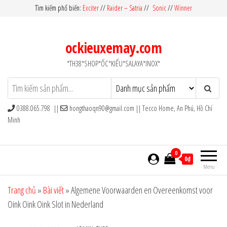
Skip
Tìm kiếm phổ biến:
Exciter
//
Raider – Satria
//
Sonic
//
Winner
to
the
ockieuxemay.com
content
*TH38*SHOP*ỐC*KIỂU*SALAYA*INOX*
0388.065.798 ||
hongthaoqn90@gmail.com
|| Tecco Home, An Phú, Hồ Chí
Minh
0
0₫
Menu
Trang chủ
»
Bài viết
»
Algemene Voorwaarden en Overeenkomst voor
Oink Oink Oink Slot in Nederland