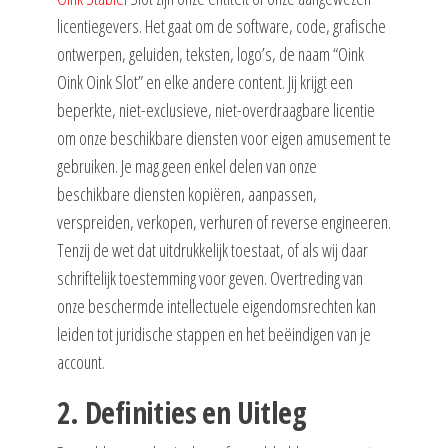
licentiegevers. Het gaat om de software, code, grafische
ontwerpen, geluiden, teksten, logo’s, de naam “Oink
Oink Oink Slot” en elke andere content. Jij krijgt een
beperkte, niet-exclusieve, niet-overdraagbare licentie
om onze beschikbare diensten voor eigen amusement te
gebruiken. Je mag geen enkel delen van onze
beschikbare diensten kopiëren, aanpassen,
verspreiden, verkopen, verhuren of reverse engineeren.
Tenzij de wet dat uitdrukkelijk toestaat, of als wij daar
schriftelijk toestemming voor geven. Overtreding van
onze beschermde intellectuele eigendomsrechten kan
leiden tot juridische stappen en het beëindigen van je
account.
2. Definities en Uitleg