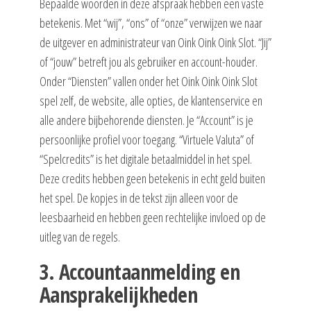
Bepaalde woorden in deze afspraak hebben een vaste
betekenis. Met “wij”, “ons” of “onze” verwijzen we naar
de uitgever en administrateur van Oink Oink Oink Slot. “Jij”
of “jouw” betreft jou als gebruiker en account-houder.
Onder “Diensten” vallen onder het Oink Oink Oink Slot
spel zelf, de website, alle opties, de klantenservice en
alle andere bijbehorende diensten. Je “Account” is je
persoonlijke profiel voor toegang. “Virtuele Valuta” of
“Spelcredits” is het digitale betaalmiddel in het spel.
Deze credits hebben geen betekenis in echt geld buiten
het spel. De kopjes in de tekst zijn alleen voor de
leesbaarheid en hebben geen rechtelijke invloed op de
uitleg van de regels.
3. Accountaanmelding en
Aansprakelijkheden