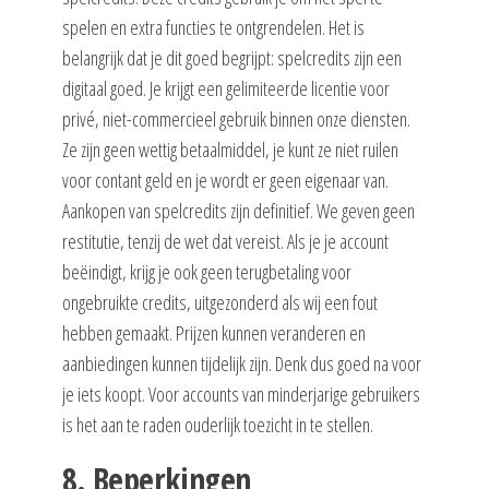
spelen en extra functies te ontgrendelen. Het is
belangrijk dat je dit goed begrijpt: spelcredits zijn een
digitaal goed. Je krijgt een gelimiteerde licentie voor
privé, niet-commercieel gebruik binnen onze diensten.
Ze zijn geen wettig betaalmiddel, je kunt ze niet ruilen
voor contant geld en je wordt er geen eigenaar van.
Aankopen van spelcredits zijn definitief. We geven geen
restitutie, tenzij de wet dat vereist. Als je je account
beëindigt, krijg je ook geen terugbetaling voor
ongebruikte credits, uitgezonderd als wij een fout
hebben gemaakt. Prijzen kunnen veranderen en
aanbiedingen kunnen tijdelijk zijn. Denk dus goed na voor
je iets koopt. Voor accounts van minderjarige gebruikers
is het aan te raden ouderlijk toezicht in te stellen.
8. Beperkingen