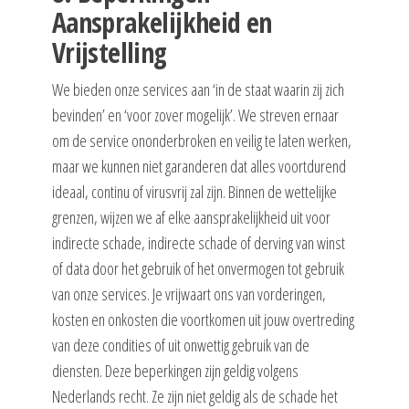
Aansprakelijkheid en
Vrijstelling
We bieden onze services aan ‘in de staat waarin zij zich
bevinden’ en ‘voor zover mogelijk’. We streven ernaar
om de service ononderbroken en veilig te laten werken,
maar we kunnen niet garanderen dat alles voortdurend
ideaal, continu of virusvrij zal zijn. Binnen de wettelijke
grenzen, wijzen we af elke aansprakelijkheid uit voor
indirecte schade, indirecte schade of derving van winst
of data door het gebruik of het onvermogen tot gebruik
van onze services. Je vrijwaart ons van vorderingen,
kosten en onkosten die voortkomen uit jouw overtreding
van deze condities of uit onwettig gebruik van de
diensten. Deze beperkingen zijn geldig volgens
Nederlands recht. Ze zijn niet geldig als de schade het