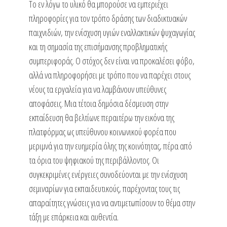
Το εν λόγω το υλικό θα μπορούσε να εμπεριέχει
πληροφορίες για τον τρόπο δράσης των διαδικτυακών
παιχνιδιών, την ενίσχυση υγιών εναλλακτικών ψυχαγωγίας
και τη σημασία της επισήμανσης προβληματικής
συμπεριφοράς. Ο στόχος δεν είναι να προκαλέσει φόβο,
αλλά να πληροφορήσει με τρόπο που να παρέχει στους
νέους τα εργαλεία για να λαμβάνουν υπεύθυνες
αποφάσεις. Μια τέτοια δημόσια δέσμευση στην
εκπαίδευση θα βελτίωνε περαιτέρω την εικόνα της
πλατφόρμας ως υπεύθυνου κοινωνικού φορέα που
μεριμνά για την ευημερία όλης της κοινότητας, πέρα από
τα όρια του ψηφιακού της περιβάλλοντος. Οι
συγκεκριμένες ενέργειες συνοδεύονται με την ενίσχυση
σεμιναρίων για εκπαιδευτικούς, παρέχοντας τους τις
απαραίτητες γνώσεις για να αντιμετωπίσουν το θέμα στην
τάξη με επάρκεια και αυθεντία.