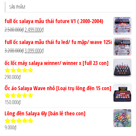
cho:
SẢN PHẨM
full ốc salaya mẫu thái future V1 ( 2000-2004)
Giá
Giá
2.500.000
₫
2.499.000
₫
gốc
hiện
full ốc salaya mẫu thái fu led/ fu mập/ wave 125i
là:
tại
Giá
Giá
3.200.000
₫
3.099.000
₫
2.500.000₫.
là:
gốc
hiện
ốc lốc máy salaya winner/ winner x [full 23 con]
2.499.000₫.
là:
tại
3.200.000₫.
là:
290.000
₫
Được xếp
3.099.000₫.
hạng
4.90
5
Ốc áo Salaya Wave nhỏ [Loại trụ lông đền 15 con]
sao
150.000
₫
Được xếp
hạng
5.00
5
Lông đền Salaya 6ly [bán lẻ theo con]
sao
9.000
₫
Được xếp
hạng
5.00
5