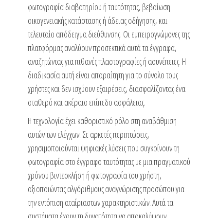
φωτογραφία διαβατηρίου ή ταυτότητας, βεβαίωση
οικογενειακής κατάστασης ή άδειας οδήγησης, και
τελευταίο απόδειγμα διεύθυνσης. Οι εμπειρογνώμονες της
πλατφόρμας αναλύουν προσεκτικά αυτά τα έγγραφα,
αναζητώντας για πιθανές πλαστογραφίες ή ασυνέπειες. Η
διαδικασία αυτή είναι απαραίτητη για το σύνολο τους
χρήστες και δεν ισχύουν εξαιρέσεις, διασφαλίζοντας ένα
σταθερό και ακέραιο επίπεδο ασφάλειας.
Η τεχνολογία έχει καθοριστικό ρόλο στη αναβάθμιση
αυτών των ελέγχων. Σε αρκετές περιπτώσεις,
χρησιμοποιούνται ψηφιακές λύσεις που συγκρίνουν τη
φωτογραφία στο έγγραφο ταυτότητας με μια πραγματικού
χρόνου βιντεοκλήση ή φωτογραφία του χρήστη,
αξιοποιώντας αλγόριθμους αναγνώρισης προσώπου για
την εντόπιση αταίριαστων χαρακτηριστικών. Αυτά τα
συστήματα έχουν τη δυνατότητα να αποκαλύψουν