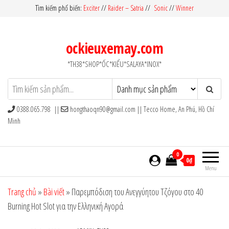
Skip
Tìm kiếm phổ biến:
Exciter
//
Raider – Satria
//
Sonic
//
Winner
to
the
ockieuxemay.com
content
*TH38*SHOP*ỐC*KIỂU*SALAYA*INOX*
0388.065.798 ||
hongthaoqn90@gmail.com
|| Tecco Home, An Phú, Hồ Chí
Minh
0
0₫
Menu
Trang chủ
»
Bài viết
»
Παρεμπόδιση του Ανεγγύητου Τζόγου στο 40
Burning Hot Slot για την Ελληνική Αγορά