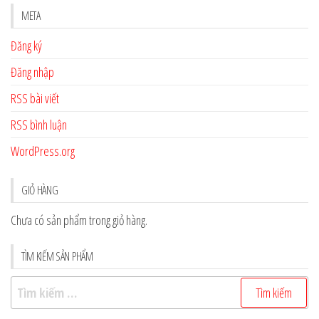
META
Đăng ký
Đăng nhập
RSS bài viết
RSS bình luận
WordPress.org
GIỎ HÀNG
Chưa có sản phẩm trong giỏ hàng.
TÌM KIẾM SẢN PHẨM
Tìm
kiếm