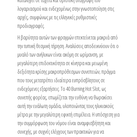
καταλήγει σε ταχεία και οριστική διαγραφή του
λογαριασμού και ενδεχομένως στην γνωστοποίηση στις
αρχές, συμφώνως με τις ελληνικές ρυθμιστικές
προδιαγραφές.
Η βαρύτητα αυτών των φραγμών επεκτείνεται μακριά από
την τυπική θεσμική τήρηση. Αναλύσεις αποδεικνύουν ότι ο
μυαλό των ανήλικων είναι ακόμη σε ωρίμανση, με
μεγαλύτερη επιδεκτικότητα σε κίνητρα και μειωμένη
δεξιότητα κρίσης μακροπρόθεσμων συνεπειών, πράγμα
που τους μετατρέπει ιδιαίτερα ευπρόσβλητους σε
ενδεχόμενες εξαρτήσεις. Το 40 Burning Hot Slot, ως
συνεπής φορέας, επωμίζεται την ευθύνη να θωρακίσει
αυτή την ευάλωτη ομάδα, υλοποιώντας τους ηλικιακούς
μέτρα με την μεγαλύτερη εφικτή επιμέλεια. Η υπόσχεση για
την συμμόρφωση του νόμου είναι αναμφισβήτητη και
συνεχής, με συχνές ελέγχους των πρακτικών για να