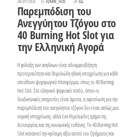
06/07/2026
By
ADMIN_TH38
Off
Παρεμπόδιση του
Ανεγγύητου Τζόγου στο
40 Burning Hot Slot για
την Ελληνική Αγορά
Η φύλαξη των ανηλίκων είναι αδιαμφισβήτητη
προτεραιότητα και θεμελιώδη ηθική υποχρέωση για κάθε
υπεύθυνο ψυχαγωγικό πλατφόρμα, όπως το 40 Burning
Hot Slot. Στο ελληνικό ψηφιακό τοπίο, όπου οι
διαδικτυακές υπηρεσίες είναι άμεσα, η αφοσίωση για την
παρεμπόδιση του ανεγγύητου τζόγου δεν είναι απλώς μια
νομική υποχρέωση, αλλά ένα θεμελιώδες τμήμα της
λειτουργίας και της κοινωνικής ευθύνης. Το 40 Burning Hot
Slot κατανοεί την κρίσιμη αξία αυτού του ζητήματος και