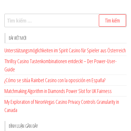
viết
Tìm
kiếm
cho:
BÀI VIẾT MỚI
Unterstützungsmöglichkeiten im Spirit Casino für Spieler aus Österreich
Thrillsy Casino Tastenkombinationen entdeckt – Der Power-User-
Guide
¿Cómo se sitúa Rainbet Casino con la oposición en España?
Matchmaking Algorithm in Diamonds Power Slot for UK Fairness
My Exploration of NeonVegas Casino Privacy Controls Granularity in
Canada
BÌNH LUẬN GẦN ĐÂY