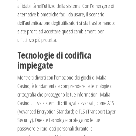
affidabilità nell’utilizzo della sistema. Con l’emergere di
alternative biometriche facili da usare, il scenario
dell’autenticazione degli utilizzatori si sta trasformando:
siate pronti ad accettare questi cambiamenti per
un’utilizzo più protetta.
Tecnologie di codifica
impiegate
Mentre ti diverti con l’emozione dei giochi di Mafia
Casino, è fondamentale comprendere le tecnologie di
crittografia che proteggono le tue informazioni. Mafia
Casino utilizza sistemi di crittografia avanzati, come AES
(Advanced Encryption Standard) e TLS (Transport Layer
Security). Queste tecnologie proteggono le tue
password e i tuoi dati personali durante la