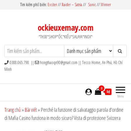
Skip
Tìm kiếm phổ biến:
Exciter
//
Raider – Satria
//
Sonic
//
Winner
to
the
ockieuxemay.com
content
*TH38*SHOP*ỐC*KIỂU*SALAYA*INOX*
0388.065.798 ||
hongthaoqn90@gmail.com
|| Tecco Home, An Phú, Hồ Chí
Minh
0
0₫
Menu
Trang chủ
»
Bài viết
»
Perché la funzione di salvataggio parola d’ordine
di Mafia Casino funziona in modo sicuro? Vista di protezione Svizzera