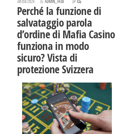
08/04/2026
By
ADMIN_TH38
Off
Perché la funzione di
salvataggio parola
d’ordine di Mafia Casino
funziona in modo
sicuro? Vista di
protezione Svizzera