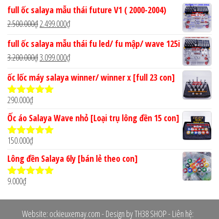
full ốc salaya mẫu thái future V1 ( 2000-2004)
Giá
Giá
2.500.000
₫
2.499.000
₫
gốc
hiện
full ốc salaya mẫu thái fu led/ fu mập/ wave 125i
là:
tại
Giá
Giá
3.200.000
₫
3.099.000
₫
2.500.000₫.
là:
gốc
hiện
ốc lốc máy salaya winner/ winner x [full 23 con]
2.499.000₫.
là:
tại
3.200.000₫.
là:
290.000
₫
Được xếp
3.099.000₫.
hạng
4.90
5
Ốc áo Salaya Wave nhỏ [Loại trụ lông đền 15 con]
sao
150.000
₫
Được xếp
hạng
5.00
5
Lông đền Salaya 6ly [bán lẻ theo con]
sao
9.000
₫
Được xếp
hạng
5.00
5
sao
Website: ockieuxemay.com - Design by TH38 SHOP - Liên hệ: