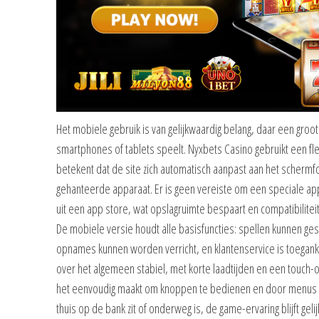
Het mobiele gebruik is van gelijkwaardig belang, daar een groot
smartphones of tablets speelt. Nyxbets Casino gebruikt een fl
betekent dat de site zich automatisch aanpast aan het schermf
gehanteerde apparaat. Er is geen vereiste om een speciale ap
uit een app store, wat opslagruimte bespaart en compatibilite
De mobiele versie houdt alle basisfuncties: spellen kunnen ges
opnames kunnen worden verricht, en klantenservice is toegankel
over het algemeen stabiel, met korte laadtijden en een touch-
het eenvoudig maakt om knoppen te bedienen en door menus 
thuis op de bank zit of onderweg is, de game-ervaring blijft gel