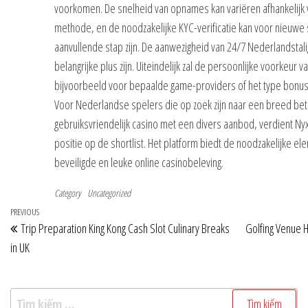
voorkomen. De snelheid van opnames kan variëren afhankelijk 
methode, en de noodzakelijke KYC-verificatie kan voor nieuwe
aanvullende stap zijn. De aanwezigheid van 24/7 Nederlandstali
belangrijke plus zijn. Uiteindelijk zal de persoonlijke voorkeur 
bijvoorbeeld voor bepaalde game-providers of het type bonus 
Voor Nederlandse spelers die op zoek zijn naar een breed be
gebruiksvriendelijk casino met een divers aanbod, verdient Ny
positie op de shortlist. Het platform biedt de noodzakelijke e
beveiligde en leuke online casinobeleving.
Category
Uncategorized
Điều
Previous
PREVIOUS
Trip Preparation King Kong Cash Slot Culinary Breaks
Golfing Venue H
hướng
Post
in UK
bài
viết
Tìm