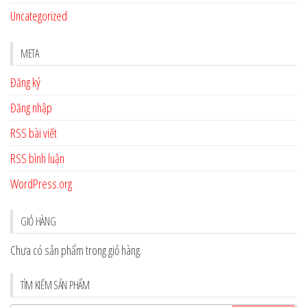
Uncategorized
META
Đăng ký
Đăng nhập
RSS bài viết
RSS bình luận
WordPress.org
GIỎ HÀNG
Chưa có sản phẩm trong giỏ hàng.
TÌM KIẾM SẢN PHẨM