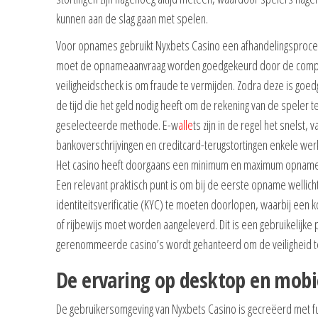
kunnen aan de slag gaan met spelen.
Voor opnames gebruikt Nyxbets Casino een afhandelingsprocedu
moet de opnameaanvraag worden goedgekeurd door de compli
veiligheidscheck is om fraude te vermijden. Zodra deze is goedg
de tijd die het geld nodig heeft om de rekening van de speler t
geselecteerde methode. E-w
alle
ts zijn in de regel het snelst, 
bankoverschrijvingen en creditcard-terugstortingen enkele we
Het casino heeft doorgaans een minimum en maximum opnameb
Een relevant praktisch punt is om bij de eerste opname wellich
identiteitsverificatie (KYC) te moeten doorlopen, waarbij een
of rijbewijs moet worden aangeleverd. Dit is een gebruikelijke p
gerenommeerde casino’s wordt gehanteerd om de veiligheid 
De ervaring op desktop en mobi
De gebruikersomgeving van Nyxbets Casino is gecreëerd met fun