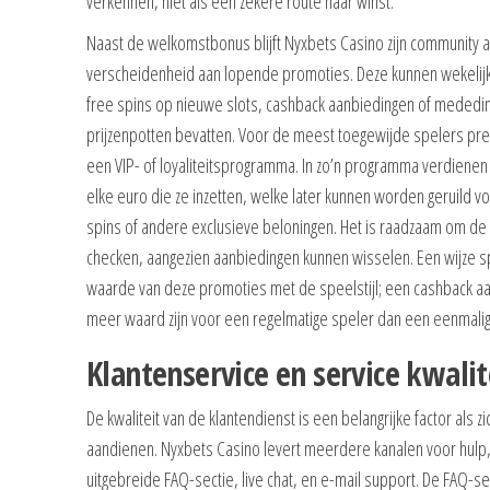
verkennen, niet als een zekere route naar winst.
Naast de welkomstbonus blijft Nyxbets Casino zijn community a
verscheidenheid aan lopende promoties. Deze kunnen wekelij
free spins op nieuwe slots, cashback aanbiedingen of mededi
prijzenpotten bevatten. Voor de meest toegewijde spelers pre
een VIP- of loyaliteitsprogramma. In zo’n programma verdiene
elke euro die ze inzetten, welke later kunnen worden geruild v
spins of andere exclusieve beloningen. Het is raadzaam om de
checken, aangezien aanbiedingen kunnen wisselen. Een wijze spel
waarde van deze promoties met de speelstijl; een cashback aan
meer waard zijn voor een regelmatige speler dan een eenmalig
Klantenservice en service kwalit
De kwaliteit van de klantendienst is een belangrijke factor als z
aandienen. Nyxbets Casino levert meerdere kanalen voor hul
uitgebreide FAQ-sectie, live chat, en e-mail support. De FAQ-s