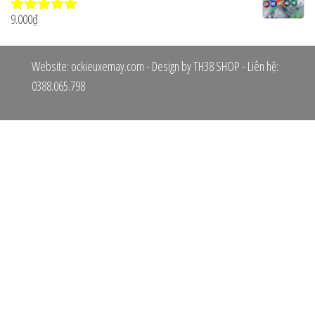
9.000
₫
Được xếp
hạng
5.00
5
sao
Website: ockieuxemay.com - Design by TH38 SHOP - Liên hệ:
0388.065.798