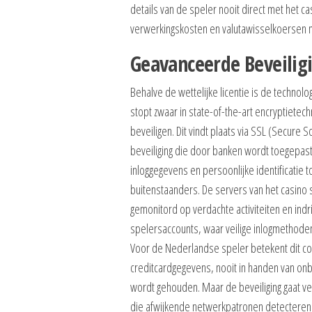
details van de speler nooit direct met het 
verwerkingskosten en valutawisselkoersen maak
Geavanceerde Beveilig
Behalve de wettelijke licentie is de technolo
stopt zwaar in state-of-the-art encryptiete
beveiligen. Dit vindt plaats via SSL (Secure
beveiliging die door banken wordt toegepast.
inloggegevens en persoonlijke identificatie 
buitenstaanders. De servers van het casino 
gemonitord op verdachte activiteiten en indri
spelersaccounts, waar veilige inlogmethode
Voor de Nederlandse speler betekent dit con
creditcardgegevens, nooit in handen van onb
wordt gehouden. Maar de beveiliging gaat ver
die afwijkende netwerkpatronen detecteren