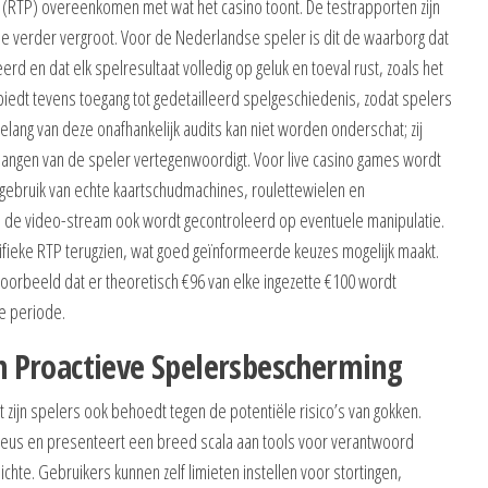
 (RTP) overeenkomen met wat het casino toont. De testrapporten zijn
tie verder vergroot. Voor de Nederlandse speler is dit de waarborg dat
d en dat elk spelresultaat volledig op geluk en toeval rust, zoals het
 biedt tevens toegang tot gedetailleerd spelgeschiedenis, zodat spelers
belang van deze onafhankelijk audits kan niet worden onderschat; zij
langen van de speler vertegenwoordigt. Voor live casino games wordt
ebruik van echte kaartschudmachines, roulettewielen en
ij de video-stream ook wordt gecontroleerd op eventuele manipulatie.
ifieke RTP terugzien, wat goed geïnformeerde keuzes mogelijk maakt.
voorbeeld dat er theoretisch €96 van elke ingezette €100 wordt
e periode.
 Proactieve Spelersbescherming
t zijn spelers ook behoedt tegen de potentiële risico’s van gokken.
rieus en presenteert een breed scala aan tools voor verantwoord
chte. Gebruikers kunnen zelf limieten instellen voor stortingen,