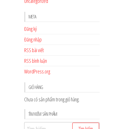
Uncategorized
META
Đăng ký
Đăng nhập
RSS bài viết
RSS bình luận
WordPress.org
GIỎ HÀNG
Chưa có sản phẩm trong giỏ hàng.
TÌM KIẾM SẢN PHẨM
Tìm