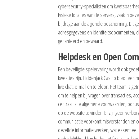
cybersecurity-specialisten om kwetsbaarhe
fysieke locaties van de servers, vaak in be
bijdrage aan de algehele bescherming. Dit g
adresgegevens en identiteitsdocumenten, die 
gehanteerd en bewaard.
Helpdesk en Open Com
Een beveiligde spelervaring wordt ook gedef
kwesties zijn. HiddenJack Casino biedt een m
live chat, e-mail en telefoon. Het team is g
om te helpen bij vragen over transacties, acc
centraal: alle algemene voorwaarden, bonusv
op de website te vinden. Er zijn geen verbor
communicatie voorkomt misverstanden en conf
dezelfde informatie werken, wat essentieel 
onduidelijkheid kan leiden tot frustratie, b