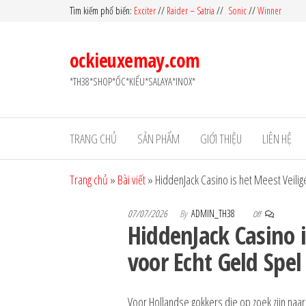
Skip
Tìm kiếm phổ biến:
Exciter
//
Raider – Satria
//
Sonic
//
Winner
to
the
ockieuxemay.com
content
*TH38*SHOP*ỐC*KIỂU*SALAYA*INOX*
TRANG CHỦ
SẢN PHẨM
GIỚI THIỆU
LIÊN HỆ
Trang chủ
»
Bài viết
»
HiddenJack Casino is het Meest Veili
07/07/2026
By
ADMIN_TH38
Off
HiddenJack Casino i
voor Echt Geld Spel
Voor Hollandse gokkers die op zoek zijn naa