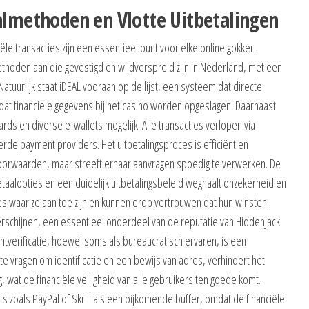
methoden en Vlotte Uitbetalingen
le transacties zijn een essentieel punt voor elke online gokker.
ethoden aan die gevestigd en wijdverspreid zijn in Nederland, met een
atuurlijk staat iDEAL vooraan op de lijst, een systeem dat directe
dat financiële gegevens bij het casino worden opgeslagen. Daarnaast
cards en diverse e-wallets mogelijk. Alle transacties verlopen via
de payment providers. Het uitbetalingsproces is efficiënt en
 voorwaarden, maar streeft ernaar aanvragen spoedig te verwerken. De
aalopties en een duidelijk uitbetalingsbeleid weghaalt onzekerheid en
s waar ze aan toe zijn en kunnen erop vertrouwen dat hun winsten
rschijnen, een essentieel onderdeel van de reputatie van HiddenJack
ntverificatie, hoewel soms als bureaucratisch ervaren, is een
 te vragen om identificatie en een bewijs van adres, verhindert het
, wat de financiële veiligheid van alle gebruikers ten goede komt.
oals PayPal of Skrill als een bijkomende buffer, omdat de financiële