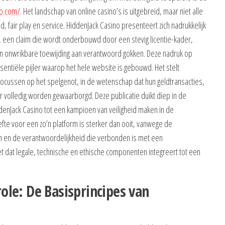
no.com/
. Het landschap van online casino’s is uitgebreid, maar niet alle
id, fair play en service. HiddenJack Casino presenteert zich nadrukkelijk
 een claim die wordt onderbouwd door een stevig licentie-kader,
n onwrikbare toewijding aan verantwoord gokken. Deze nadruk op
sentiële pijler waarop het hele website is gebouwd. Het stelt
 focussen op het spelgenot, in de wetenschap dat hun geldtransacties,
volledig worden gewaarborgd. Deze publicatie duikt diep in de
enJack Casino tot een kampioen van veiligheid maken in de
te voor een zo’n platform is sterker dan ooit, vanwege de
en en de verantwoordelijkheid die verbonden is met een
et dat legale, technische en ethische componenten integreert tot een
le: De Basisprincipes van