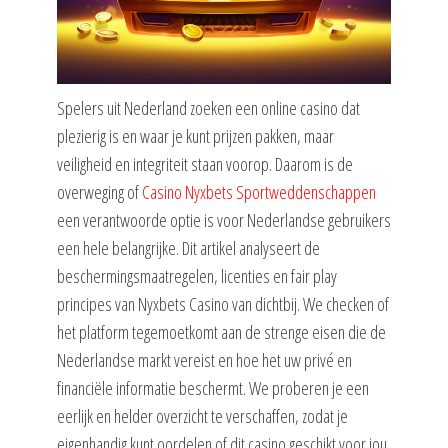
Spelers uit Nederland zoeken een online casino dat
plezierig is en waar je kunt prijzen pakken, maar
veiligheid en integriteit staan voorop. Daarom is de
overweging of
Casino Nyxbets Sportweddenschappen
een verantwoorde optie is voor Nederlandse gebruikers
een hele belangrijke. Dit artikel analyseert de
beschermingsmaatregelen, licenties en fair play
principes van Nyxbets Casino van dichtbij. We checken of
het platform tegemoetkomt aan de strenge eisen die de
Nederlandse markt vereist en hoe het uw privé en
financiële informatie beschermt. We proberen je een
eerlijk en helder overzicht te verschaffen, zodat je
eigenhandig kunt oordelen of dit casino geschikt voor jou