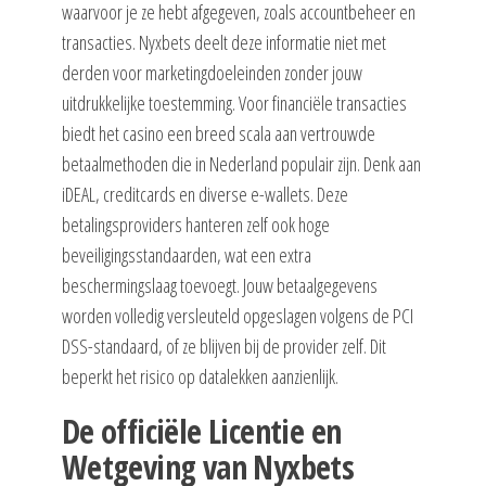
waarvoor je ze hebt afgegeven, zoals accountbeheer en
transacties. Nyxbets deelt deze informatie niet met
derden voor marketingdoeleinden zonder jouw
uitdrukkelijke toestemming. Voor financiële transacties
biedt het casino een breed scala aan vertrouwde
betaalmethoden die in Nederland populair zijn. Denk aan
iDEAL, creditcards en diverse e-wallets. Deze
betalingsproviders hanteren zelf ook hoge
beveiligingsstandaarden, wat een extra
beschermingslaag toevoegt. Jouw betaalgegevens
worden volledig versleuteld opgeslagen volgens de PCI
DSS-standaard, of ze blijven bij de provider zelf. Dit
beperkt het risico op datalekken aanzienlijk.
De officiële Licentie en
Wetgeving van Nyxbets