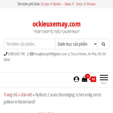
Skip
Tìm kiếm phổ biến:
Exciter
//
Raider – Satria
//
Sonic
//
Winner
to
the
ockieuxemay.com
content
*TH38*SHOP*ỐC*KIỂU*SALAYA*INOX*
0388.065.798 ||
hongthaoqn90@gmail.com
|| Tecco Home, An Phú, Hồ Chí
Minh
0
0₫
Menu
Trang chủ
»
Bài viết
»
NyXbets Casino Beveiliging: Is het veilig om te
gokken in Nederland?