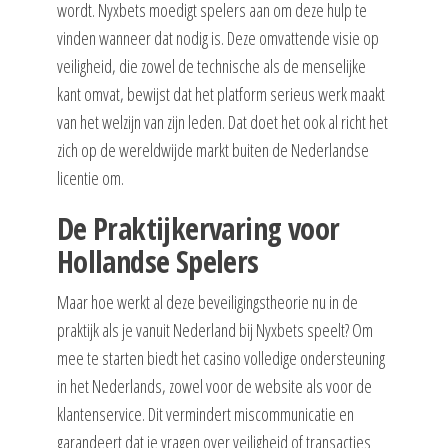
wordt. Nyxbets moedigt spelers aan om deze hulp te
vinden wanneer dat nodig is. Deze omvattende visie op
veiligheid, die zowel de technische als de menselijke
kant omvat, bewijst dat het platform serieus werk maakt
van het welzijn van zijn leden. Dat doet het ook al richt het
zich op de wereldwijde markt buiten de Nederlandse
licentie om.
De Praktijkervaring voor
Hollandse Spelers
Maar hoe werkt al deze beveiligingstheorie nu in de
praktijk als je vanuit Nederland bij Nyxbets speelt? Om
mee te starten biedt het casino volledige ondersteuning
in het Nederlands, zowel voor de website als voor de
klantenservice. Dit vermindert miscommunicatie en
garandeert dat je vragen over veiligheid of transacties