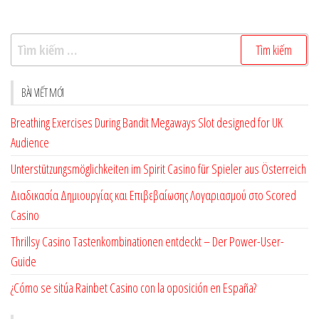
viết
Tìm
kiếm
cho:
BÀI VIẾT MỚI
Breathing Exercises During Bandit Megaways Slot designed for UK
Audience
Unterstützungsmöglichkeiten im Spirit Casino für Spieler aus Österreich
Διαδικασία Δημιουργίας και Επιβεβαίωσης Λογαριασμού στο Scored
Casino
Thrillsy Casino Tastenkombinationen entdeckt – Der Power-User-
Guide
¿Cómo se sitúa Rainbet Casino con la oposición en España?