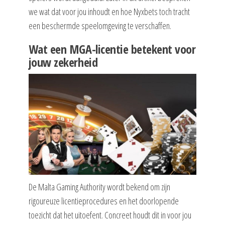
we wat dat voor jou inhoudt en hoe Nyxbets toch tracht
een beschermde speelomgeving te verschaffen.
Wat een MGA-licentie betekent voor
jouw zekerheid
De Malta Gaming Authority wordt bekend om zijn
rigoureuze licentieprocedures en het doorlopende
toezicht dat het uitoefent. Concreet houdt dit in voor jou