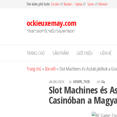
Skip
Tìm kiếm phổ biến:
Exciter
//
Raider – Satria
//
Sonic
//
Winner
to
the
ockieuxemay.com
content
*TH38*SHOP*ỐC*KIỂU*SALAYA*INOX*
TRANG CHỦ
SẢN PHẨM
GIỚI THIỆU
LIÊN HỆ
Trang chủ
»
Bài viết
»
Slot Machines és Asztali játékok a G
06/06/2026
By
ADMIN_TH38
Off
Slot Machines és As
Casinóban a Magya