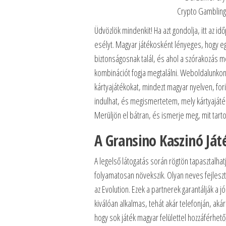
Üdvözlök mindenkit! Ha azt gondolja, itt az id
esélyt. Magyar játékosként lényeges, hogy eg
biztonságosnak talál, és ahol a szórakozás me
kombinációt fogja megtalálni. Weboldalunkon
kártyajátékokat, mindezt magyar nyelven, for
indulhat, és megismertetem, mely kártyajáték
Merüljön el bátran, és ismerje meg, mit tarto
A Gransino Kaszinó Ját
A legelső látogatás során rögtön tapasztalhatj
folyamatosan növekszik. Olyan neves fejlesztők
az Evolution. Ezek a partnerek garantálják a 
kiválóan alkalmas, tehát akár telefonján, akár
hogy sok játék magyar felülettel hozzáférhető,