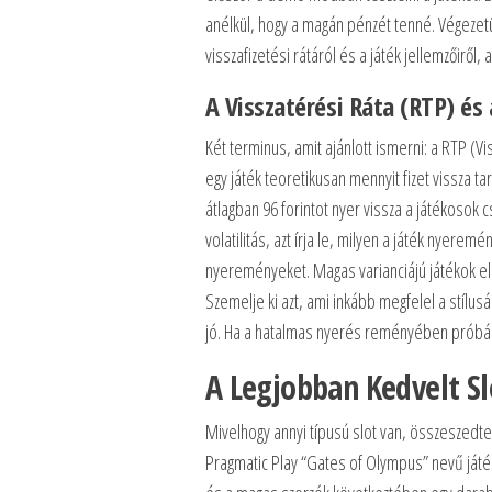
anélkül, hogy a magán pénzét tenné. Végezetül 
visszafizetési rátáról és a játék jellemzőiről
A Visszatérési Ráta (RTP) és 
Két terminus, amit ajánlott ismerni: a RTP (V
egy játék teoretikusan mennyit fizet vissza ta
átlagban 96 forintot nyer vissza a játékosok
volatilitás, azt írja le, milyen a játék nyere
nyereményeket. Magas varianciájú játékok el
Szemelje ki azt, ami inkább megfelel a stílus
jó. Ha a hatalmas nyerés reményében próbálk
A Legjobban Kedvelt S
Mivelhogy annyi típusú slot van, összeszedte
Pragmatic Play “Gates of Olympus” nevű játék