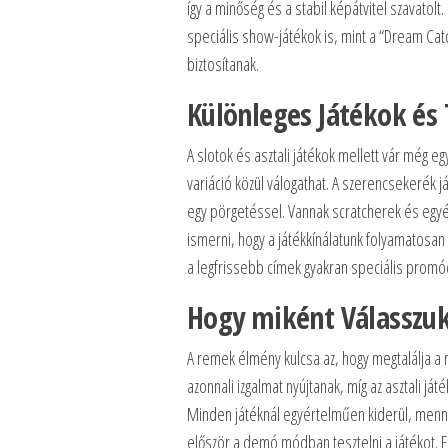
így a minőség és a stabil képátvitel szavatolt.
speciális show-játékok is, mint a “Dream Cat
biztosítanak.
Különleges Játékok és
A slotok és asztali játékok mellett vár még eg
variáció közül válogathat. A szerencsekerék 
egy pörgetéssel. Vannak scratcherek és egyé
ismerni, hogy a játékkínálatunk folyamatosan 
a legfrissebb címek gyakran speciális promóc
Hogy miként Válasszuk 
A remek élmény kulcsa az, hogy megtalálja a 
azonnali izgalmat nyújtanak, míg az asztali j
Minden játéknál egyértelműen kiderül, menny
először a demó módban tesztelni a játékot. 