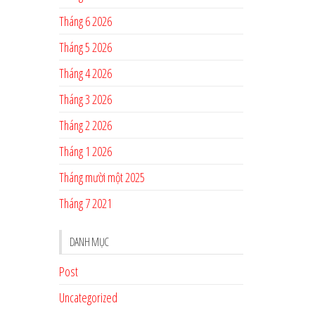
Tháng 6 2026
Tháng 5 2026
Tháng 4 2026
Tháng 3 2026
Tháng 2 2026
Tháng 1 2026
Tháng mười một 2025
Tháng 7 2021
DANH MỤC
Post
Uncategorized