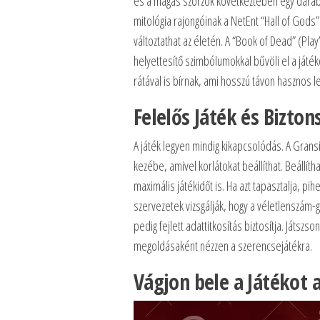
és a magas szorzók következtében egy darab
mitológia rajongóinak a NetEnt “Hall of Gods”
változtathat az életén. A “Book of Dead” (Play
helyettesítő szimbólumokkal bűvöli el a játé
rátával is bírnak, ami hosszú távon hasznos l
Felelős Játék és Bizto
A játék legyen mindig kikapcsolódás. A Gransi
kezébe, amivel korlátokat beállíthat. Beállíth
maximális játékidőt is. Ha azt tapasztalja, pih
szervezetek vizsgálják, hogy a véletlenszám
pedig fejlett adattitkosítás biztosítja. Játs
megoldásaként nézzen a szerencsejátékra.
Vágjon bele a Játékot 