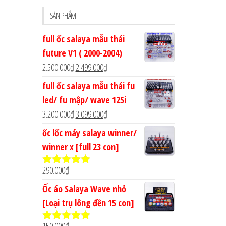
cho:
SẢN PHẨM
full ốc salaya mẫu thái
future V1 ( 2000-2004)
Giá
Giá
2.500.000
₫
2.499.000
₫
gốc
hiện
full ốc salaya mẫu thái fu
là:
tại
led/ fu mập/ wave 125i
2.500.000₫.
là:
Giá
Giá
3.200.000
₫
3.099.000
₫
2.499.000₫.
gốc
hiện
ốc lốc máy salaya winner/
là:
tại
winner x [full 23 con]
3.200.000₫.
là:
290.000
₫
3.099.000₫.
Được xếp
hạng
4.90
5
Ốc áo Salaya Wave nhỏ
sao
[Loại trụ lông đền 15 con]