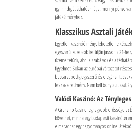
számla. Nem kell az euró vagy más deviza árf
így mindig átláthatóan látja, mennyi pénze va
játékélményhez.
Klasszikus Asztali Játé
Egyetlen kaszinóélményt lehetetlen elképzelni
egyszerű: közelebb kerüljön jusson a 21-hez, 
üzemeltetünk, ahol a szabályok és a téthatáro
figyelmet. Sokan az európai változatot részesí
baccarat pedig egyszerű és elegáns. Itt csak a
lesz az eredmény. Nem kell bonyolult szabályo
Valódi Kaszinó: Az Ténylege
A Gransino Casino legnagyobb erőssége az Élő 
követhet, mintha egy budapesti kaszinóteremb
elmaradhat egy hagyományos online játékból. A