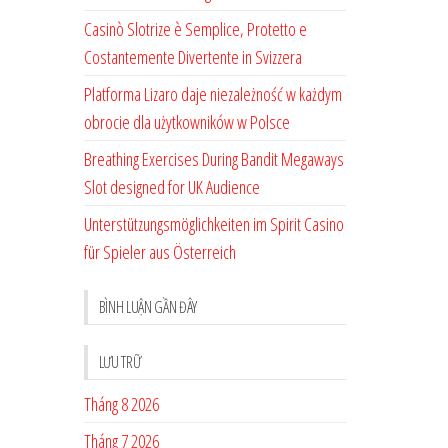
Casinò Slotrize è Semplice, Protetto e
Costantemente Divertente in Svizzera
Platforma Lizaro daje niezależność w każdym
obrocie dla użytkowników w Polsce
Breathing Exercises During Bandit Megaways
Slot designed for UK Audience
Unterstützungsmöglichkeiten im Spirit Casino
für Spieler aus Österreich
BÌNH LUẬN GẦN ĐÂY
LƯU TRỮ
Tháng 8 2026
Tháng 7 2026