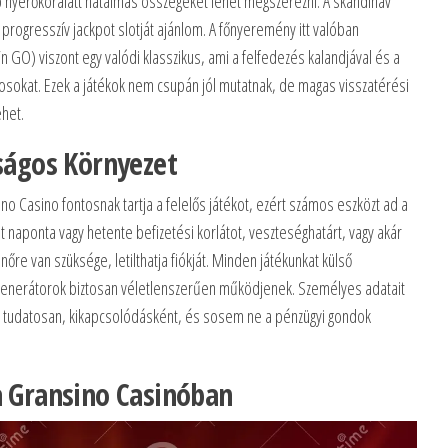
 nyerőköralatt hatalmas összegeket lehet megszerezni. A skandináv
 progresszív jackpot slotját ajánlom. A főnyeremény itt valóban
’n GO) viszont egy valódi klasszikus, ami a felfedezés kalandjával és a
kosokat. Ezek a játékok nem csupán jól mutatnak, de magas visszatérési
ehet.
nságos Környezet
no Casino fontosnak tartja a felelős játékot, ezért számos eszközt ad a
at naponta vagy hetente befizetési korlátot, veszteséghatárt, vagy akár
enőre van szüksége, letilthatja fiókját. Minden játékunkat külső
-generátorok biztosan véletlenszerűen működjenek. Személyes adatait
zson tudatosan, kikapcsolódásként, és sosem ne a pénzügyi gondok
a Gransino Casinóban