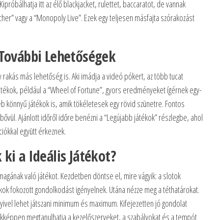
 Kipróbálhatja itt az élő blackjacket, rulettet, baccaratot, de vannak
cher” vagy a “Monopoly Live”. Ezek egy teljesen másfajta szórakozást
 További Lehetőségek
y rakás más lehetőség is. Aki imádja a videó pókert, az több tucat
játékok, például a “Wheel of Fortune”, gyors eredményeket ígérnek egy-
b könnyű játékok is, amik tökéletesek egy rövid szünetre. Fontos
bővül. Ajánlott időről időre benézni a “Legújabb játékok” részlegbe, ahol
iókkal együtt érkeznek.
ki a Ideális Játékot?
magának való játékot. Kezdetben döntse el, mire vágyik: a slotok
átékok fokozott gondolkodást igényelnek. Utána nézze meg a téthatárokat.
ivel lehet játszani minimum és maximum. Kifejezetten jó gondolat
Ekképpen megtanulhatja a kezelőszerveket, a szabályokat és a tempót