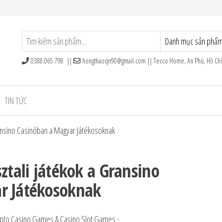
0388.065.798 ||
hongthaoqn90@gmail.com
|| Tecco Home, An Phú, Hồ Ch
TIN TỨC
ransino Casinóban a Magyar Játékosoknak
ztali játékok a Gransino
r Játékosoknak