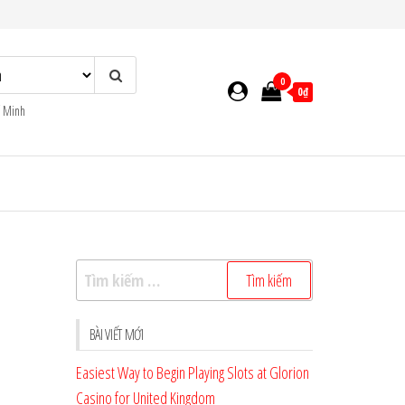
0
0₫
í Minh
Tìm
kiếm
cho:
BÀI VIẾT MỚI
Easiest Way to Begin Playing Slots at Glorion
Casino for United Kingdom