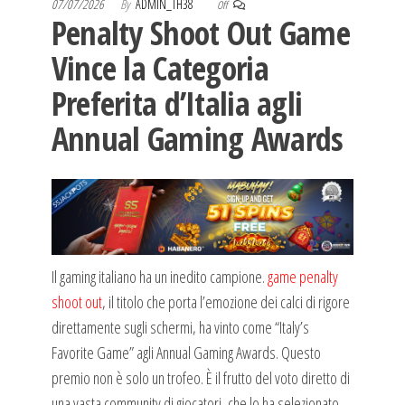
07/07/2026
By
ADMIN_TH38
Off
Penalty Shoot Out Game
Vince la Categoria
Preferita d’Italia agli
Annual Gaming Awards
Il gaming italiano ha un inedito campione.
game penalty
shoot out
, il titolo che porta l’emozione dei calci di rigore
direttamente sugli schermi, ha vinto come “Italy’s
Favorite Game” agli Annual Gaming Awards. Questo
premio non è solo un trofeo. È il frutto del voto diretto di
una vasta community di giocatori, che lo ha selezionato