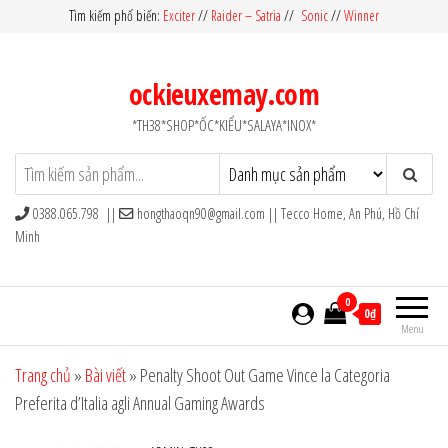
Skip
Tìm kiếm phổ biến:
Exciter
//
Raider – Satria
//
Sonic
//
Winner
to
the
ockieuxemay.com
content
*TH38*SHOP*ỐC*KIỂU*SALAYA*INOX*
0388.065.798 ||
hongthaoqn90@gmail.com
|| Tecco Home, An Phú, Hồ Chí
Minh
0
0₫
Menu
Trang chủ
»
Bài viết
»
Penalty Shoot Out Game Vince la Categoria
Preferita d’Italia agli Annual Gaming Awards