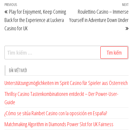
Điều
Previous
PREVIOUS
NEXT
Ne
Play for Enjoyment, Keep Coming
Roulettino Casino – Immerse
hướng
Post
Po
Back for the Experience at Luckera
Yourself in Adventure Down Under
bài
Casino for UK
viết
Tìm
kiếm
cho:
BÀI VIẾT MỚI
Unterstützungsmöglichkeiten im Spirit Casino für Spieler aus Österreich
Thrillsy Casino Tastenkombinationen entdeckt – Der Power-User-
Guide
¿Cómo se sitúa Rainbet Casino con la oposición en España?
Matchmaking Algorithm in Diamonds Power Slot for UK Fairness