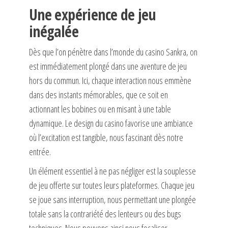
Une expérience de jeu
inégalée
Dès que l’on pénètre dans l’monde du casino Sankra, on
est immédiatement plongé dans une aventure de jeu
hors du commun. Ici, chaque interaction nous emmène
dans des instants mémorables, que ce soit en
actionnant les bobines ou en misant à une table
dynamique. Le design du casino favorise une ambiance
où l’excitation est tangible, nous fascinant dès notre
entrée.
Un élément essentiel à ne pas négliger est la souplesse
de jeu offerte sur toutes leurs plateformes. Chaque jeu
se joue sans interruption, nous permettant une plongée
totale sans la contrariété des lenteurs ou des bugs