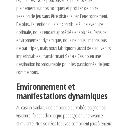
techniques. Nous pouvons ainsi nous focaliser
pleinement sur nos tactiques et profiter de notre
session de jeu sans être distraits par l’environnement.
De plus, l’attention du staff contribue à une aventure
optimale, nous rendant appréciés et soignés. Dans cet
environnement dynamique, nous ne nous limitons pas
de participer, mais nous fabriquons aussi des souvenirs
impérissables, transformant Sankra Casino en une
destination incontournable pour les passionnés de jeux
comme nous.
Environnement et
manifestations dynamiques
Au casino Sankra, une ambiance survoltée baigne nos
visiteurs, faisant de chaque passage en une vivance
stimulante. Nos soirées festives combinent jeux à enjeux