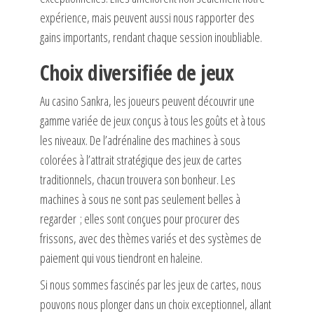
expérience, mais peuvent aussi nous rapporter des
gains importants, rendant chaque session inoubliable.
Choix diversifiée de jeux
Au casino Sankra, les joueurs peuvent découvrir une
gamme variée de jeux conçus à tous les goûts et à tous
les niveaux. De l’adrénaline des machines à sous
colorées à l’attrait stratégique des jeux de cartes
traditionnels, chacun trouvera son bonheur. Les
machines à sous ne sont pas seulement belles à
regarder ; elles sont conçues pour procurer des
frissons, avec des thèmes variés et des systèmes de
paiement qui vous tiendront en haleine.
Si nous sommes fascinés par les jeux de cartes, nous
pouvons nous plonger dans un choix exceptionnel, allant