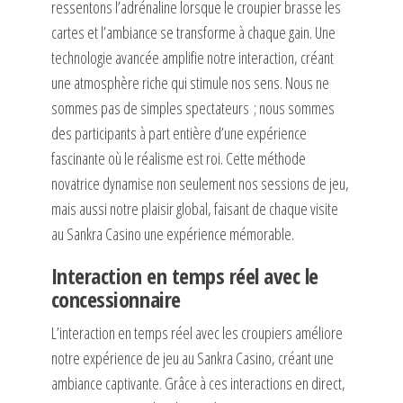
ressentons l’adrénaline lorsque le croupier brasse les
cartes et l’ambiance se transforme à chaque gain. Une
technologie avancée amplifie notre interaction, créant
une atmosphère riche qui stimule nos sens. Nous ne
sommes pas de simples spectateurs ; nous sommes
des participants à part entière d’une expérience
fascinante où le réalisme est roi. Cette méthode
novatrice dynamise non seulement nos sessions de jeu,
mais aussi notre plaisir global, faisant de chaque visite
au Sankra Casino une expérience mémorable.
Interaction en temps réel avec le
concessionnaire
L’interaction en temps réel avec les croupiers améliore
notre expérience de jeu au Sankra Casino, créant une
ambiance captivante. Grâce à ces interactions en direct,