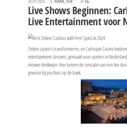
05/07/2026
By
ADMIN_TH38
Off
Live Shows Beginnen: Car
Live Entertainment voor 
Online casino’s transformeren, en Carlospin Casino hanteer
entertainment streams, gemaakt voor spelers in Nederland. 
nieuwe denkwijze. Hier komen de sensatie van een live deal
gewoon bij jou thuis op de bank.