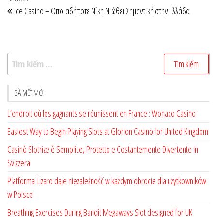
Điều
Previous
Ice Casino – Οποιαδήποτε Νίκη Νιώθει Σημαντική στην Ελλάδα
hướng
Post
bài
viết
Tìm
kiếm
cho:
BÀI VIẾT MỚI
L’endroit où les gagnants se réunissent en France : Wonaco Casino
Easiest Way to Begin Playing Slots at Glorion Casino for United Kingdom
Casinò Slotrize è Semplice, Protetto e Costantemente Divertente in
Svizzera
Platforma Lizaro daje niezależność w każdym obrocie dla użytkowników
w Polsce
Breathing Exercises During Bandit Megaways Slot designed for UK