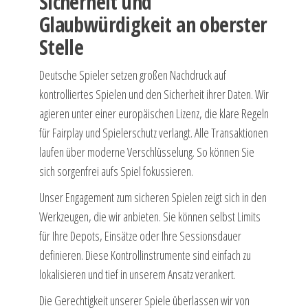
Sicherheit und
Glaubwürdigkeit an oberster
Stelle
Deutsche Spieler setzen großen Nachdruck auf
kontrolliertes Spielen und den Sicherheit ihrer Daten. Wir
agieren unter einer europäischen Lizenz, die klare Regeln
für Fairplay und Spielerschutz verlangt. Alle Transaktionen
laufen über moderne Verschlüsselung. So können Sie
sich sorgenfrei aufs Spiel fokussieren.
Unser Engagement zum sicheren Spielen zeigt sich in den
Werkzeugen, die wir anbieten. Sie können selbst Limits
für Ihre Depots, Einsätze oder Ihre Sessionsdauer
definieren. Diese Kontrollinstrumente sind einfach zu
lokalisieren und tief in unserem Ansatz verankert.
Die Gerechtigkeit unserer Spiele überlassen wir von