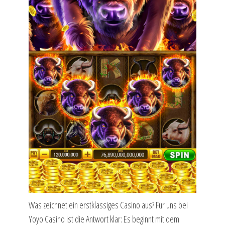
Was zeichnet ein erstklassiges Casino aus? Für uns bei
Yoyo Casino ist die Antwort klar: Es beginnt mit dem