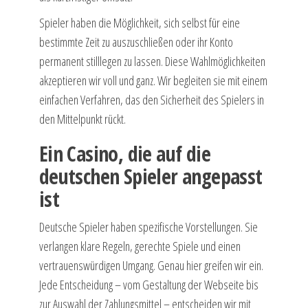
Spieler haben die Möglichkeit, sich selbst für eine
bestimmte Zeit zu auszuschließen oder ihr Konto
permanent stilllegen zu lassen. Diese Wahlmöglichkeiten
akzeptieren wir voll und ganz. Wir begleiten sie mit einem
einfachen Verfahren, das den Sicherheit des Spielers in
den Mittelpunkt rückt.
Ein Casino, die auf die
deutschen Spieler angepasst
ist
Deutsche Spieler haben spezifische Vorstellungen. Sie
verlangen klare Regeln, gerechte Spiele und einen
vertrauenswürdigen Umgang. Genau hier greifen wir ein.
Jede Entscheidung – vom Gestaltung der Webseite bis
zur Auswahl der Zahlungsmittel – entscheiden wir mit