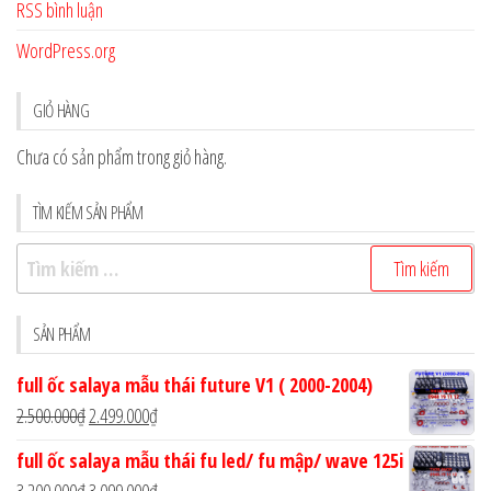
RSS bình luận
WordPress.org
GIỎ HÀNG
Chưa có sản phẩm trong giỏ hàng.
TÌM KIẾM SẢN PHẨM
Tìm
kiếm
cho:
SẢN PHẨM
full ốc salaya mẫu thái future V1 ( 2000-2004)
Giá
Giá
2.500.000
₫
2.499.000
₫
gốc
hiện
full ốc salaya mẫu thái fu led/ fu mập/ wave 125i
là:
tại
Giá
Giá
3.200.000
₫
3.099.000
₫