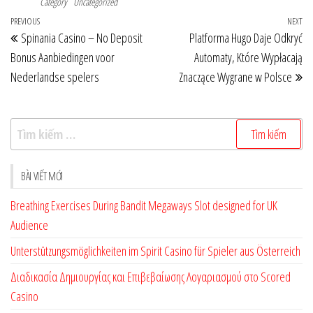
Category
Uncategorized
Điều
Previous
PREVIOUS
NEXT
Ne
Spinania Casino – No Deposit
Platforma Hugo Daje Odkryć
hướng
Post
Po
Bonus Aanbiedingen voor
Automaty, Które Wypłacają
bài
Nederlandse spelers
Znaczące Wygrane w Polsce
viết
Tìm
kiếm
cho:
BÀI VIẾT MỚI
Breathing Exercises During Bandit Megaways Slot designed for UK
Audience
Unterstützungsmöglichkeiten im Spirit Casino für Spieler aus Österreich
Διαδικασία Δημιουργίας και Επιβεβαίωσης Λογαριασμού στο Scored
Casino