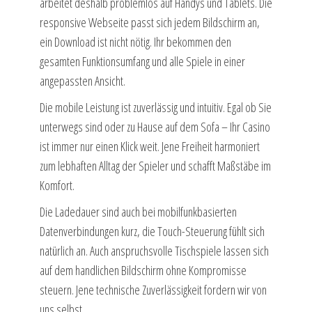
arbeitet deshalb problemlos auf Handys und Tablets. Die
responsive Webseite passt sich jedem Bildschirm an,
ein Download ist nicht nötig. Ihr bekommen den
gesamten Funktionsumfang und alle Spiele in einer
angepassten Ansicht.
Die mobile Leistung ist zuverlässig und intuitiv. Egal ob Sie
unterwegs sind oder zu Hause auf dem Sofa – Ihr Casino
ist immer nur einen Klick weit. Jene Freiheit harmoniert
zum lebhaften Alltag der Spieler und schafft Maßstäbe im
Komfort.
Die Ladedauer sind auch bei mobilfunkbasierten
Datenverbindungen kurz, die Touch-Steuerung fühlt sich
natürlich an. Auch anspruchsvolle Tischspiele lassen sich
auf dem handlichen Bildschirm ohne Kompromisse
steuern. Jene technische Zuverlässigkeit fordern wir von
uns selbst.