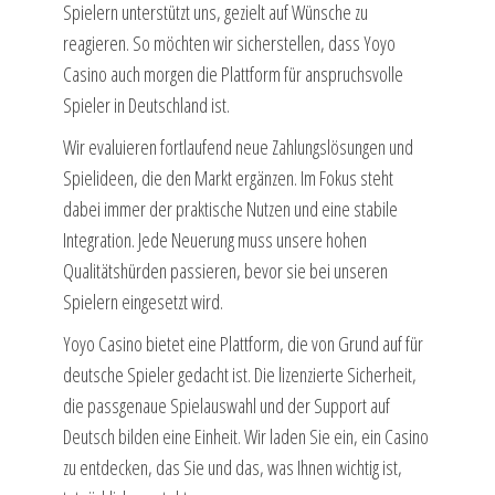
Spielern unterstützt uns, gezielt auf Wünsche zu
reagieren. So möchten wir sicherstellen, dass Yoyo
Casino auch morgen die Plattform für anspruchsvolle
Spieler in Deutschland ist.
Wir evaluieren fortlaufend neue Zahlungslösungen und
Spielideen, die den Markt ergänzen. Im Fokus steht
dabei immer der praktische Nutzen und eine stabile
Integration. Jede Neuerung muss unsere hohen
Qualitätshürden passieren, bevor sie bei unseren
Spielern eingesetzt wird.
Yoyo Casino bietet eine Plattform, die von Grund auf für
deutsche Spieler gedacht ist. Die lizenzierte Sicherheit,
die passgenaue Spielauswahl und der Support auf
Deutsch bilden eine Einheit. Wir laden Sie ein, ein Casino
zu entdecken, das Sie und das, was Ihnen wichtig ist,