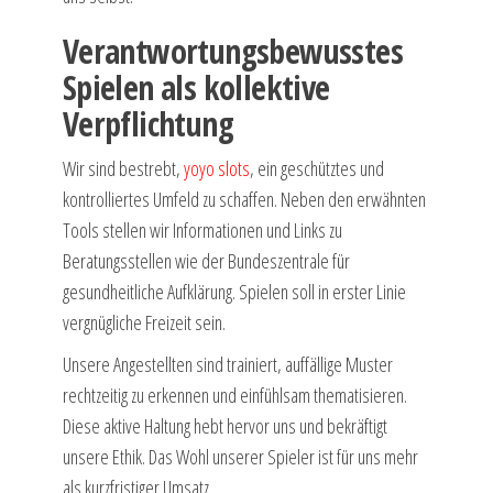
Verantwortungsbewusstes
Spielen als kollektive
Verpflichtung
Wir sind bestrebt,
yoyo slots
, ein geschütztes und
kontrolliertes Umfeld zu schaffen. Neben den erwähnten
Tools stellen wir Informationen und Links zu
Beratungsstellen wie der Bundeszentrale für
gesundheitliche Aufklärung. Spielen soll in erster Linie
vergnügliche Freizeit sein.
Unsere Angestellten sind trainiert, auffällige Muster
rechtzeitig zu erkennen und einfühlsam thematisieren.
Diese aktive Haltung hebt hervor uns und bekräftigt
unsere Ethik. Das Wohl unserer Spieler ist für uns mehr
als kurzfristiger Umsatz.