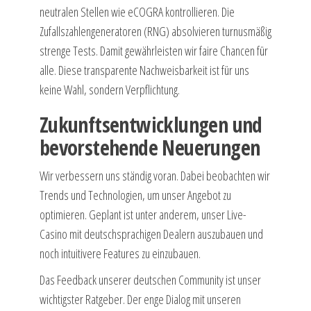
neutralen Stellen wie eCOGRA kontrollieren. Die
Zufallszahlengeneratoren (RNG) absolvieren turnusmäßig
strenge Tests. Damit gewährleisten wir faire Chancen für
alle. Diese transparente Nachweisbarkeit ist für uns
keine Wahl, sondern Verpflichtung.
Zukunftsentwicklungen und
bevorstehende Neuerungen
Wir verbessern uns ständig voran. Dabei beobachten wir
Trends und Technologien, um unser Angebot zu
optimieren. Geplant ist unter anderem, unser Live-
Casino mit deutschsprachigen Dealern auszubauen und
noch intuitivere Features zu einzubauen.
Das Feedback unserer deutschen Community ist unser
wichtigster Ratgeber. Der enge Dialog mit unseren