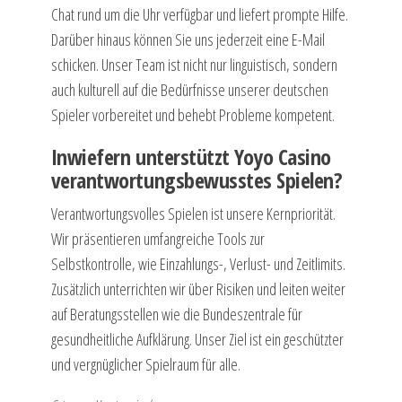
Chat rund um die Uhr verfügbar und liefert prompte Hilfe.
Darüber hinaus können Sie uns jederzeit eine E-Mail
schicken. Unser Team ist nicht nur linguistisch, sondern
auch kulturell auf die Bedürfnisse unserer deutschen
Spieler vorbereitet und behebt Probleme kompetent.
Inwiefern unterstützt Yoyo Casino
verantwortungsbewusstes Spielen?
Verantwortungsvolles Spielen ist unsere Kernpriorität.
Wir präsentieren umfangreiche Tools zur
Selbstkontrolle, wie Einzahlungs-, Verlust- und Zeitlimits.
Zusätzlich unterrichten wir über Risiken und leiten weiter
auf Beratungsstellen wie die Bundeszentrale für
gesundheitliche Aufklärung. Unser Ziel ist ein geschützter
und vergnüglicher Spielraum für alle.