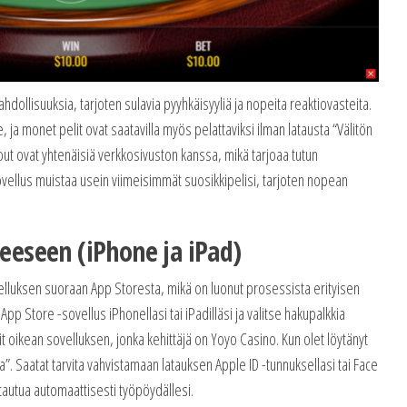
ollisuuksia, tarjoten sulavia pyyhkäisyyliä ja nopeita reaktiovasteita.
, ja monet pelit ovat saatavilla myös pelattaviksi ilman latausta “Välitön
ayout ovat yhtenäisiä verkkosivuston kanssa, mikä tarjoaa tutun
vellus muistaa usein viimeisimmät suosikkipelisi, tarjoten nopean
teeseen (iPhone ja iPad)
elluksen suoraan App Storesta, mikä on luonut prosessista erityisen
 App Store -sovellus iPhonellasi tai iPadilläsi ja valitse hakupalkkia
it oikean sovelluksen, jonka kehittäjä on Yoyo Casino. Kun olet löytänyt
a”. Saatat tarvita vahvistamaan latauksen Apple ID -tunnuksellasi tai Face
tautua automaattisesti työpöydällesi.