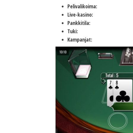
Pelivalikoima:
Live-kasino:
Pankkitila:
Tuki:
Kampanjat: