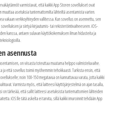
turvakäytännöt varmistavat, että kaikki App Storen sovellukset ovat
een muuttaa asetuksia tuntemattomilta lähteiltä asentamista varten.
pea vakaan verkkoyhteyden vallitessa. Kun sovellus on asennettu, sen
 sovelluksen ja siirtyä kirjautumis- tai rekisteröintivaiheeseen. iOS-
tteiden kanssa, antaen sulavan käyttökokemuksen ilman hidasteita ja
kniologioilla.
en asennusta
 asentamisen, on viisasta toteuttaa muutama helppo valmisteluvaihe.
a ja että sovellus toimii myöhemmin tehokkaasti. Tarkista ensin, että
 sovellukselle; noin 100-150 megatavua on kannattavaa varata, jotta kaikki
ahtuvat. Varmista myös, että laitteesi käyttöjärjestelmä on ajan tasalla,
 on tärkeää, että sallit laitteesi asetuksista tuntemattomien lähteiden
etta. iOS:lle tätä askelta ei tarvita, sillä kaikki imuroinnit tehdään App