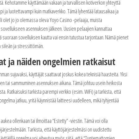
ttä. Kehotamme käyttämään vakaan ja turvallisen kotiverkon yhteyttä
i ja luotettavampi kuin matkaverkko. Tämä lyhentää latausaikaa ja
li olet jo jo olemassa oleva Yoyo Casino -pelaaja, muista
aan sovellukseen asennuksen jälkeen. Uusien pelaajien kannattaa
yä suoraan sovelluksen kautta vai ensin tutustua tarjontaan. Nämä pienet
sileän ja stressittömän.
t ja näiden ongelmien ratkaisut
an sujuvaksi, käyttäjät saattavat joskus kokea teknisiä haasteita. Yksi
inen tai sammuminen asennuksen aikana. Tämä johtuu usein heikosta
ta. Ratkaisuksi tarkista parempi verkko (esim. WiFi) ja tarkista, että
s ongelma jatkuu, yritä käynnistää laitteesi uudelleen, mikä tyhjentää
aukea ollenkaan tai ilmoittaa “Estetty” -viestin. Tämä voi olla
ärjestelmään. Tarkista, että käyttöjärjestelmäsi on uudistettu
yttäjillä ongelma voi aiheutua myös siitä, että “Tuntemattomien