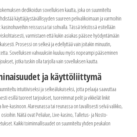
ikokemuksen dedikoidun sovelluksen kautta, joka on suunniteltu
 yhdistää käyttäjäystävällisyyden suureen pelivalikoimaan ja varmoihin
t kasinohuveihin reissussa tai sohvalla. Tässä tekstissä esitellään
yiskohtaisesti, varmistaen että kukin asiakas pääsee hyödyntämään
aisesti. Prosessi on selkeä ja edellyttää vain joitakin minuutin,
-laitetta. Sovelluksen vahvuuksiin kuuluu myös nopeampi pääseminen
oukset, jotka tuskin olla tarjolla vain sovelluksen kautta.
inaisuudet ja käyttöliittymä
nniteltu intuitiiviseksi ja selkeälukuiseksi, jotta pelaaja saavuttaa
ti esillä tuoreet tarjoukset, tuoreimmat pelit ja vikkelät linkit
a live-kasinoon. Alareunassa tai reunassa on tavallisesti selvä valikko,
n osioihin. Näitä ovat Pelialue, Live-kasino, Talletus- ja Nosto-
ukset. Kaikki toiminnallisuudet on suunniteltu yhden peukalon