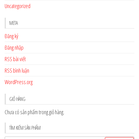
Uncategorized
META
Đăng ký
Đăng nhập
RSS bài viết
RSS bình luận
WordPress.org
GIỎ HÀNG
Chưa có sản phẩm trong giỏ hàng.
TÌM KIẾM SẢN PHẨM