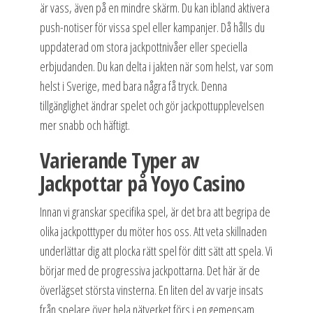
är vass, även på en mindre skärm. Du kan ibland aktivera
push-notiser för vissa spel eller kampanjer. Då hålls du
uppdaterad om stora jackpottnivåer eller speciella
erbjudanden. Du kan delta i jakten när som helst, var som
helst i Sverige, med bara några få tryck. Denna
tillgänglighet ändrar spelet och gör jackpottupplevelsen
mer snabb och häftigt.
Varierande Typer av
Jackpottar på Yoyo Casino
Innan vi granskar specifika spel, är det bra att begripa de
olika jackpotttyper du möter hos oss. Att veta skillnaden
underlättar dig att plocka rätt spel för ditt sätt att spela. Vi
börjar med de progressiva jackpottarna. Det här är de
överlägset största vinsterna. En liten del av varje insats
från spelare över hela nätverket förs i en gemensam