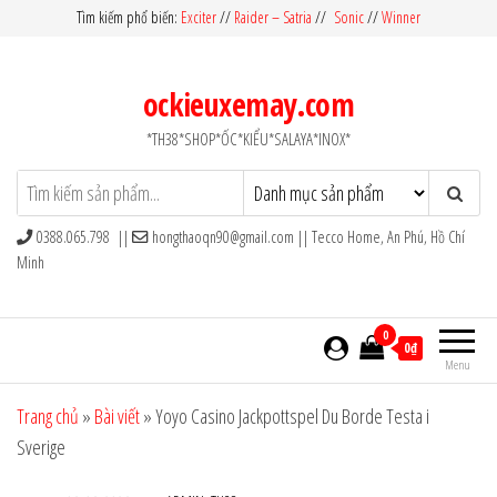
Skip
Tìm kiếm phổ biến:
Exciter
//
Raider – Satria
//
Sonic
//
Winner
to
the
ockieuxemay.com
content
*TH38*SHOP*ỐC*KIỂU*SALAYA*INOX*
0388.065.798 ||
hongthaoqn90@gmail.com
|| Tecco Home, An Phú, Hồ Chí
Minh
0
0₫
Menu
Trang chủ
»
Bài viết
»
Yoyo Casino Jackpottspel Du Borde Testa i
Sverige