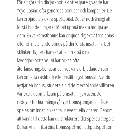
För att göra din din jackpottjakt ytterligare givande har
Yoyo Casino ofta generösa bonusar och kampanjer. De
kan erbjuda dig extra spelkapital. Det är nödvändigt att
förstå hur de fungerar för att uppnå mesta möjliga av
dem. En välkomstbonus kan erbjuda dig extra free spins
eller en matchande bonus på din första insättning. Det
skänker dig fler chanser att snurra på dina
favoritjackpottspel. Vi har också ofta
återlanseringsbonusar och veckans erbjudanden som
kan omfatta cashback eller insättningsbonusar. När du
nyttjar en bonus, studera alltid de medföljande villkoren.
Var extra uppmärksam på omsättningskraven. De
redogör för hur många gånger bonuspengarna måste
spelas om innan du kan ta ut eventuella vinster. Genom
att känna till detta kan du strukturera ditt spel strategiskt.
Du kan vilja inrikta dina bonusspel mot jackpottspel som