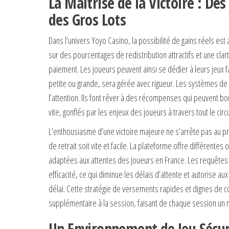
La Maîtrise de la Victoire : De
des Gros Lots
Dans l’univers Yoyo Casino, la possibilité de gains réels es
sur des pourcentages de redistribution attractifs et une cl
paiement. Les joueurs peuvent ainsi se dédier à leurs jeux f
petite ou grande, sera gérée avec rigueur. Les systèmes de 
l’attention. Ils font rêver à des récompenses qui peuvent b
vite, gonflés par les enjeux des joueurs à travers tout le circu
L’enthousiasme d’une victoire majeure ne s’arrête pas au pr
de retrait soit vite et facile. La plateforme offre différen
adaptées aux attentes des joueurs en France. Les requêtes d
efficacité, ce qui diminue les délais d’attente et autorise aux
délai. Cette stratégie de versements rapides et dignes de con
supplémentaire à la session, faisant de chaque session un
Un Environnement de Jeu Sécur