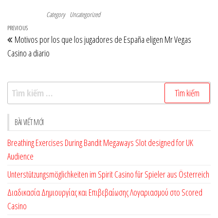
Category
Uncategorized
Điều
Previous
PREVIOUS
Motivos por los que los jugadores de España eligen Mr Vegas
hướng
Post
Casino a diario
bài
viết
Tìm
kiếm
cho:
BÀI VIẾT MỚI
Breathing Exercises During Bandit Megaways Slot designed for UK
Audience
Unterstützungsmöglichkeiten im Spirit Casino für Spieler aus Österreich
Διαδικασία Δημιουργίας και Επιβεβαίωσης Λογαριασμού στο Scored
Casino