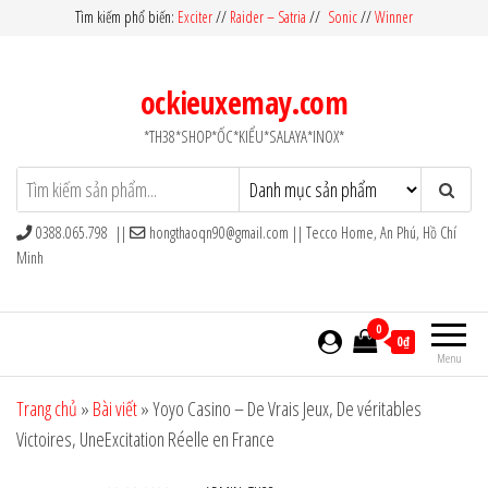
Skip
Tìm kiếm phổ biến:
Exciter
//
Raider – Satria
//
Sonic
//
Winner
to
the
ockieuxemay.com
content
*TH38*SHOP*ỐC*KIỂU*SALAYA*INOX*
0388.065.798 ||
hongthaoqn90@gmail.com
|| Tecco Home, An Phú, Hồ Chí
Minh
0
0₫
Menu
Trang chủ
»
Bài viết
»
Yoyo Casino – De Vrais Jeux, De véritables
Victoires, UneExcitation Réelle en France