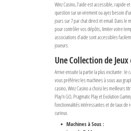
Winz Casino, l’aide est accessible, rapide e
question sur un virement ou ayez besoin d’un
jours sur 7 par chat direct et email. Dans l
pour contrôler vos dépôts, limiter votre tem
associations d’aide sont accessibles facilem
joueurs.
Une Collection de Jeux
Arrive ensuite la partie la plus excitante : l
vous préfériez les machines à sous aux graph
casino, Winz Casino a choisi les meilleurs t
Play’n GO, Pragmatic Play et Evolution Gamin
fonctionnalités intéressantes et de taux de re
curieux.
Machines à Sous :