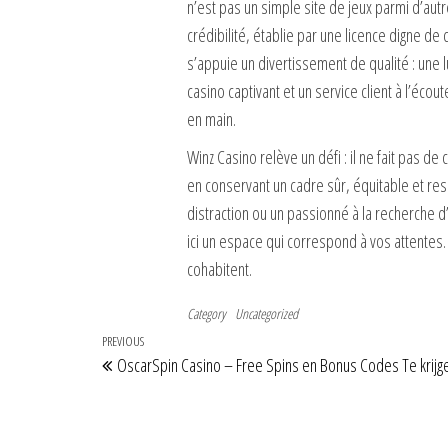
n’est pas un simple site de jeux parmi d’autr
crédibilité, établie par une licence digne de c
s’appuie un divertissement de qualité : une 
casino captivant et un service client à l’éco
en main.
Winz Casino relève un défi : il ne fait pas de 
en conservant un cadre sûr, équitable et r
distraction ou un passionné à la recherche 
ici un espace qui correspond à vos attentes. 
cohabitent.
Category
Uncategorized
Điều
Previous
PREVIOUS
OscarSpin Casino – Free Spins en Bonus Codes Te krijge
hướng
Post
bài
viết