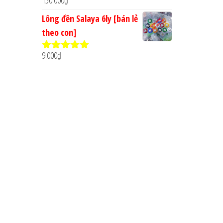
150.000
₫
Được xếp
hạng
5.00
5
Lông đền Salaya 6ly [bán lẻ
sao
theo con]
9.000
₫
Được xếp
hạng
5.00
5
sao