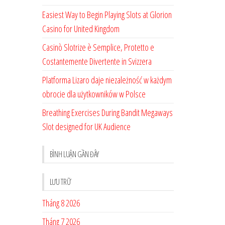
Easiest Way to Begin Playing Slots at Glorion
Casino for United Kingdom
Casinò Slotrize è Semplice, Protetto e
Costantemente Divertente in Svizzera
Platforma Lizaro daje niezależność w każdym
obrocie dla użytkowników w Polsce
Breathing Exercises During Bandit Megaways
Slot designed for UK Audience
BÌNH LUẬN GẦN ĐÂY
LƯU TRỮ
Tháng 8 2026
Tháng 7 2026