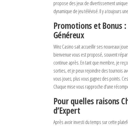
propose des jeux de divertissement unique
dynamique de jeu télévisé. Il y a toujours un
Promotions et Bonus : 
Généreux
Winz Casino sait accueillir ses nouveaux joue
bienvenue vous est proposé, souvent réparti
continue après. En tant que membre, je reço
sorties, et je peux rejoindre des tournois a
vous jouez, plus vous gagnez des points. Ce
Chaque mise vous rapproche d’une récomp
Pour quelles raisons C
d’Expert
Après avoir investi du temps sur cette plate