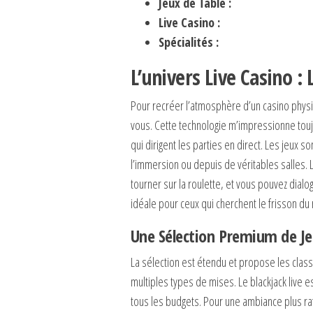
Jeux de Table :
Live Casino :
Spécialités :
L’univers Live Casino : 
Pour recréer l’atmosphère d’un casino physiq
vous. Cette technologie m’impressionne touj
qui dirigent les parties en direct. Les jeux 
l’immersion ou depuis de véritables salles. L’
tourner sur la roulette, et vous pouvez dialog
idéale pour ceux qui cherchent le frisson du r
Une Sélection Premium de Je
La sélection est étendu et propose les class
multiples types de mises. Le blackjack live e
tous les budgets. Pour une ambiance plus raf