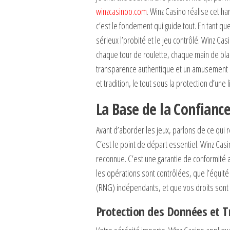
winzcasinoo.com
. Winz Casino réalise cet ha
c’est le fondement qui guide tout. En tant que
sérieux l’probité et le jeu contrôlé. Winz Cas
chaque tour de roulette, chaque main de bl
transparence authentique et un amusement s
et tradition, le tout sous la protection d’une 
La Base de la Confiance
Avant d’aborder les jeux, parlons de ce qui r
C’est le point de départ essentiel. Winz Casi
reconnue. C’est une garantie de conformité 
les opérations sont contrôlées, que l’équit
(RNG) indépendants, et que vos droits sont 
Protection des Données et T