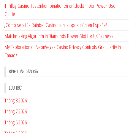
Thrillsy Casino Tastenkombinationen entdeckt – Der Power-User-
Guide
¿Cómo se sitúa Rainbet Casino con la oposición en España?
Matchmaking Algorithm in Diamonds Power Slot for UK Fairness
My Exploration of NeonVegas Casino Privacy Controls Granularity in
Canada
BÌNH LUẬN GẦN ĐÂY
LƯU TRỮ
Tháng 8 2026
Tháng 7 2026
Tháng 6 2026