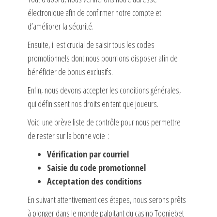
électronique afin de confirmer notre compte et
d’améliorer la sécurité.
Ensuite, il est crucial de saisir tous les codes
promotionnels dont nous pourrions disposer afin de
bénéficier de bonus exclusifs.
Enfin, nous devons accepter les conditions générales,
qui définissent nos droits en tant que joueurs.
Voici une brève liste de contrôle pour nous permettre
de rester sur la bonne voie :
Vérification par courriel
Saisie du code promotionnel
Acceptation des conditions
En suivant attentivement ces étapes, nous serons prêts
à plonger dans le monde palpitant du casino Tooniebet