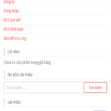
Đăng ký
Đăng nhập
RSS bài viết
RSS bình luận
WordPress.org
GIỎ HÀNG
Chưa có sản phẩm trong giỏ hàng.
TÌM KIẾM SẢN PHẨM
Tìm
kiếm
cho:
SẢN PHẨM