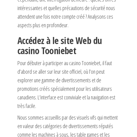
intéressantes et quelles précautions de sécurité nous
attendent une fois notre compte créé ? Analysons ces
aspects plus en profondeur.
Accédez à le site Web du
casino Tooniebet
Pour débuter à participer au casino Tooniebet, il faut
d’abord se aller sur leur site officiel, où l’on peut
explorer une gamme de divertissements et de
promotions créés spécialement pour les utilisateurs
canadiens. L’interface est conviviale et la navigation est
très facile.
Nous sommes accueillis par des visuels vifs qui mettent
en valeur des catégories de divertissements réputés
comme les machines à sous, les table games et les