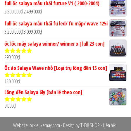
full ốc salaya mẫu thái future V1 ( 2000-2004)
Giá
Giá
2.500.000
₫
2.499.000
₫
gốc
hiện
full ốc salaya mẫu thái fu led/ fu mập/ wave 125i
là:
tại
Giá
Giá
3.200.000
₫
3.099.000
₫
2.500.000₫.
là:
gốc
hiện
ốc lốc máy salaya winner/ winner x [full 23 con]
2.499.000₫.
là:
tại
3.200.000₫.
là:
290.000
₫
Được xếp
3.099.000₫.
hạng
4.90
5
Ốc áo Salaya Wave nhỏ [Loại trụ lông đền 15 con]
sao
150.000
₫
Được xếp
hạng
5.00
5
Lông đền Salaya 6ly [bán lẻ theo con]
sao
9.000
₫
Được xếp
hạng
5.00
5
sao
Website: ockieuxemay.com - Design by TH38 SHOP - Liên hệ: