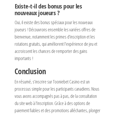
Existe-t-il des bonus pour les
nouveaux joueurs ?
Oui, il existe des bonus spéciaux pour les nouveaux
joueurs ! Découvrons ensemble les variées offres de
bienvenue, notamment les primes d’inscription et les
rotations gratuits, qui améliorent l’expérience de jeu et
accroissent les chances de remporter des gains
importants !
Conclusion
En résumé, s’inscrire sur Tooniebet Casino est un
processus simple pour les participants canadiens. Nous
vous avons accompagnés pas à pas, de la consultation
du site web à l’inscription. Grâce à des options de
paiement fiables et des promotions alléchantes, plonger