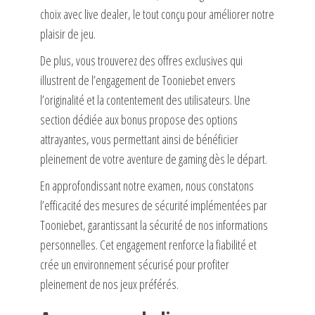
choix avec live dealer, le tout conçu pour améliorer notre
plaisir de jeu.
De plus, vous trouverez des offres exclusives qui
illustrent de l’engagement de Tooniebet envers
l’originalité et la contentement des utilisateurs. Une
section dédiée aux bonus propose des options
attrayantes, vous permettant ainsi de bénéficier
pleinement de votre aventure de gaming dès le départ.
En approfondissant notre examen, nous constatons
l’efficacité des mesures de sécurité implémentées par
Tooniebet, garantissant la sécurité de nos informations
personnelles. Cet engagement renforce la fiabilité et
crée un environnement sécurisé pour profiter
pleinement de nos jeux préférés.