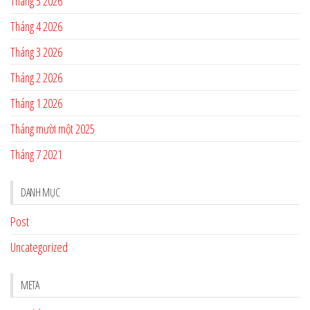
Tháng 5 2026
Tháng 4 2026
Tháng 3 2026
Tháng 2 2026
Tháng 1 2026
Tháng mười một 2025
Tháng 7 2021
DANH MỤC
Post
Uncategorized
META