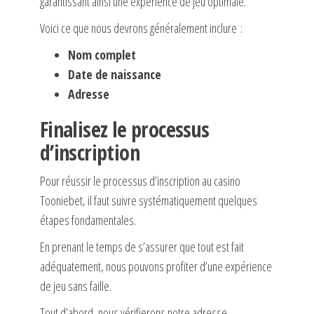
garantissant ainsi une expérience de jeu optimale.
Voici ce que nous devrons généralement inclure :
Nom complet
Date de naissance
Adresse
Finalisez le processus
d’inscription
Pour réussir le processus d’inscription au casino
Tooniebet, il faut suivre systématiquement quelques
étapes fondamentales.
En prenant le temps de s’assurer que tout est fait
adéquatement, nous pouvons profiter d’une expérience
de jeu sans faille.
Tout d’abord, nous vérifierons notre adresse