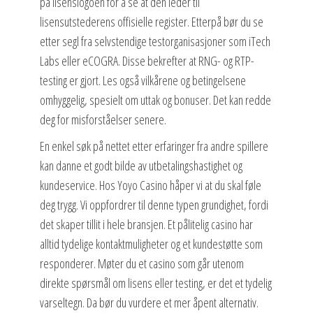
på lisenslogoen for å se at den leder til
lisensutstederens offisielle register. Etterpå bør du se
etter segl fra selvstendige testorganisasjoner som iTech
Labs eller eCOGRA. Disse bekrefter at RNG- og RTP-
testing er gjort. Les også vilkårene og betingelsene
omhyggelig, spesielt om uttak og bonuser. Det kan redde
deg for misforståelser senere.
En enkel søk på nettet etter erfaringer fra andre spillere
kan danne et godt bilde av utbetalingshastighet og
kundeservice. Hos Yoyo Casino håper vi at du skal føle
deg trygg. Vi oppfordrer til denne typen grundighet, fordi
det skaper tillit i hele bransjen. Et pålitelig casino har
alltid tydelige kontaktmuligheter og et kundestøtte som
responderer. Møter du et casino som går utenom
direkte spørsmål om lisens eller testing, er det et tydelig
varseltegn. Da bør du vurdere et mer åpent alternativ.