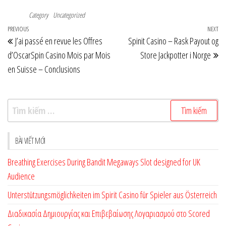
Category
Uncategorized
Điều
Previous
PREVIOUS
NEXT
Ne
J’ai passé en revue les Offres
Spinit Casino – Rask Payout og
hướng
Post
Po
d’OscarSpin Casino Mois par Mois
Store Jackpotter i Norge
bài
en Suisse – Conclusions
viết
Tìm
kiếm
cho:
BÀI VIẾT MỚI
Breathing Exercises During Bandit Megaways Slot designed for UK
Audience
Unterstützungsmöglichkeiten im Spirit Casino für Spieler aus Österreich
Διαδικασία Δημιουργίας και Επιβεβαίωσης Λογαριασμού στο Scored