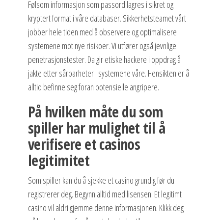
Følsom informasjon som passord lagres i sikret og
kryptert format i våre databaser. Sikkerhetsteamet vårt
jobber hele tiden med å observere og optimalisere
systemene mot nye risikoer. Vi utfører også jevnlige
penetrasjonstester. Da gir etiske hackere i oppdrag å
jakte etter sårbarheter i systemene våre. Hensikten er å
alltid befinne seg foran potensielle angripere.
På hvilken måte du som
spiller har mulighet til å
verifisere et casinos
legitimitet
Som spiller kan du å sjekke et casino grundig før du
registrerer deg. Begynn alltid med lisensen. Et legitimt
casino vil aldri gjemme denne informasjonen. Klikk deg