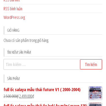
RSS bình luận
WordPress.org
GIỎ HÀNG
Chưa có sản phẩm trong giỏ hàng.
TÌM KIẾM SẢN PHẨM
Tìm
kiếm
cho:
SẢN PHẨM
full ốc salaya mẫu thái future V1 ( 2000-2004)
Giá
Giá
2.500.000
₫
2.499.000
₫
gốc
hiện
full ốc salaya mẫu thái fu led/ fu mập/ wave 125i