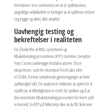
foreskriver. Vi er overbevist om at et spillekasinos
langsiktige vellykkethet er betinget av at spillerne erfarer
seg trygge og aktet, ikke utnyttet.
Uavhengig testing og
bekreftelser i realiteten
For å bekrefte at RNG-systemene og
tilbakebetalingsprosentene (RTP) stemmer, benytter
Yoyo Casino uavhengige testlaboratorier. Disse
ekspertene, som for eksempel iTech Labs eller
eCOGRA, foretar omfattende gjennomganger av hele
spillutvalget vårt. De analyserer millioner av spinn for å
stadfeste at tilfeldigheten er reell. De sjekker også at
den teoretiske tilbakebetalingsprosenten for hvert spill
er korrekt. En RTP på 96% betyr ikke at du får 96 kroner