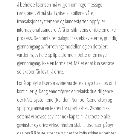
å beholde lisensen må vi igjennom regelmessige
revisjoner. Vi må stadig vise at spillene våre,
transaksjonssystemene og kundestøtten oppfyller
internasjonal standard. Å få en slik lisens er ikke en enkel
prosess. Den omfatter bakgrunnssjekk av eierne, grundig
gjennomgang av forretningsmodellen og en detaljert
vurdering av hele spillplattformen. Dette er en nøye
gjennomgang, ikke en formalitet. Målet er at kun seriøse
selskaper får lov til å drive.
For å oppfylle lisenskravene vurderes Yoyo Casinos drift
kontinuerlig. Det gjennomføres en teknisk due diligence
der RNG-systemene (Random Number Generator) og
spillprogramvaren testes for upartiskhet. Økonomisk
sett må vi bevise at vi har nok kapital til å utbetale alle
gevinster og drive virksomheten stabilt. Lisensen påbyr
oss også å følge strenge rutiner for hvitvasking av penger