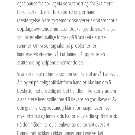
også pause fra spilling via selvutsperring, fra 24 timer til
flere ukers tid, eller forespørre en permanent
utestengelse. Våre systemer observerer aktiviteten for å
oppdage avvikende mønster. Det kan gjelde svært lange
spilløkter eller utallige forsøk på å fastsette større
rammer. Om vi ser signaler på problemer, er
kundeserviceteamet vårt utdannet i å opprette en
støttende og hjelpende henvendelse.
Vi anser disse rutinene som en sentral del av vårt ansvar.
Å tilby en pålitelig spillplattform handler ikke kun om å
beskytte mot uredelighet. Det handler i like stor grad om
å assistere hver spiller med å bevare en god likevekt. Av
den grunn vi deg bestandig klar informasjon over hvor
mye tidsbruk og innsats du har brukt, via din spillhistorikk.
På den måten har du til enhver tid et korrekt oversikt.
Denne metodikken rekker lenger enn regelverket