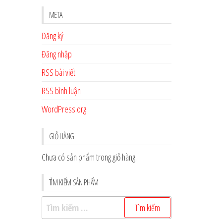
META
Đăng ký
Đăng nhập
RSS bài viết
RSS bình luận
WordPress.org
GIỎ HÀNG
Chưa có sản phẩm trong giỏ hàng.
TÌM KIẾM SẢN PHẨM
Tìm
kiếm