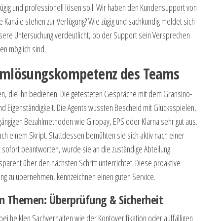
ügig und professionell lösen soll. Wir haben den Kundensupport von
e Kanäle stehen zur Verfügung? Wie zügig und sachkundig meldet sich
nsere Untersuchung verdeutlicht, ob der Support sein Versprechen
en möglich sind.
emlösungskompetenz des Teams
nten, die ihn bedienen. Die getesteten Gespräche mit dem Gransino-
Eigenständigkeit. Die Agents wussten Bescheid mit Glücksspielen,
ängigen Bezahlmethoden wie Giropay, EPS oder Klarna sehr gut aus.
nach einem Skript. Stattdessen bemühten sie sich aktiv nach einer
t sofort beantworten, wurde sie an die zuständige Abteilung
sparent über den nächsten Schritt unterrichtet. Diese proaktive
tung zu übernehmen, kennzeichnen einen guten Service.
en Themen: Überprüfung & Sicherheit
i heiklen Sachverhalten wie der Kontoverifikation oder auffälligen