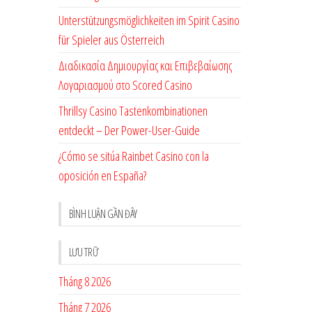
Unterstützungsmöglichkeiten im Spirit Casino
für Spieler aus Österreich
Διαδικασία Δημιουργίας και Επιβεβαίωσης
Λογαριασμού στο Scored Casino
Thrillsy Casino Tastenkombinationen
entdeckt – Der Power-User-Guide
¿Cómo se sitúa Rainbet Casino con la
oposición en España?
BÌNH LUẬN GẦN ĐÂY
LƯU TRỮ
Tháng 8 2026
Tháng 7 2026