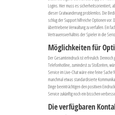
Logins. Hier muss es sicherheitsorientiert, a
dieser Gratwanderung problemlos. Die Bedin
schlug der Support hilfreiche Optionen vor. 
übertriebene Verwaltung zu verfallen. Ein f
Vertrauensverhältnis der Spieler in die Seri
Möglichkeiten für Op
Der Gesamteindruck ist erfreulich. Dennoch g
Telefonhotline, zumindest zu Stoßzeiten, wür
Service im Live-Chat wäre eine feine Sache f
manchmal etwas standardisierte Kommunikati
Dinge beeinträchtigen den positiven Eindruck
Service zukünftig noch ein bisschen verbess
Die verfügbaren Konta