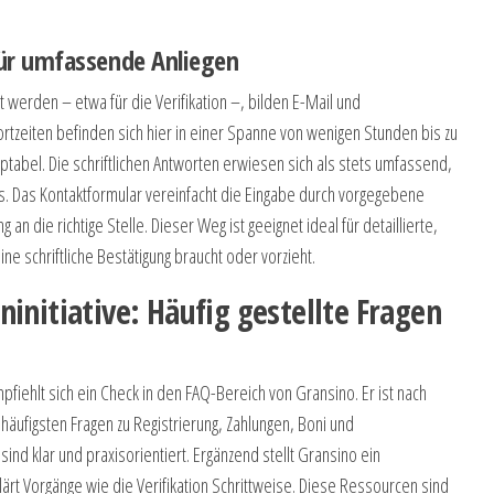
Für umfassende Anliegen
erden – etwa für die Verifikation –, bilden E-Mail und
rtzeiten befinden sich hier in einer Spanne von wenigen Stunden bis zu
eptabel. Die schriftlichen Antworten erwiesen sich als stets umfassend,
 Das Kontaktformular vereinfacht die Eingabe durch vorgegebene
 an die richtige Stelle. Dieser Weg ist geeignet ideal für detaillierte,
ine schriftliche Bestätigung braucht oder vorzieht.
ninitiative: Häufig gestellte Fragen
pfiehlt sich ein Check in den FAQ-Bereich von Gransino. Er ist nach
häufigsten Fragen zu Registrierung, Zahlungen, Boni und
nd klar und praxisorientiert. Ergänzend stellt Gransino ein
ärt Vorgänge wie die Verifikation Schrittweise. Diese Ressourcen sind