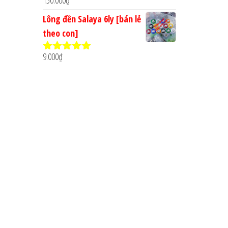
150.000
₫
Được xếp
hạng
5.00
5
Lông đền Salaya 6ly [bán lẻ
sao
theo con]
9.000
₫
Được xếp
hạng
5.00
5
sao