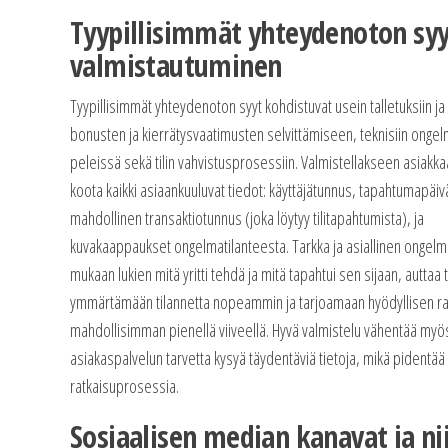
Tyypillisimmät yhteydenoton syy
valmistautuminen
Tyypillisimmät yhteydenoton syyt kohdistuvat usein talletuksiin ja
bonusten ja kierrätysvaatimusten selvittämiseen, teknisiin ongel
peleissä sekä tilin vahvistusprosessiin. Valmistellakseen asiakkaa
koota kaikki asiaankuuluvat tiedot: käyttäjätunnus, tapahtumapäi
mahdollinen transaktiotunnus (joka löytyy tilitapahtumista), ja
kuvakaappaukset ongelmatilanteesta. Tarkka ja asiallinen ongel
mukaan lukien mitä yritti tehdä ja mitä tapahtui sen sijaan, auttaa t
ymmärtämään tilannetta nopeammin ja tarjoamaan hyödyllisen ra
mahdollisimman pienellä viiveellä. Hyvä valmistelu vähentää myö
asiakaspalvelun tarvetta kysyä täydentäviä tietoja, mikä pidentää
ratkaisuprosessia.
Sosiaalisen median kanavat ja ni