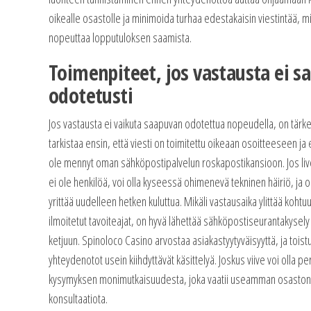
oikealle osastolle ja minimoida turhaa edestakaisin viestintää, m
nopeuttaa lopputuloksen saamista.
Toimenpiteet, jos vastausta ei s
odotetusti
Jos vastausta ei vaikuta saapuvan odotettua nopeudella, on tärk
tarkistaa ensin, että viesti on toimitettu oikeaan osoitteeseen ja 
ole mennyt oman sähköpostipalvelun roskapostikansioon. Jos liv
ei ole henkilöä, voi olla kyseessä ohimenevä tekninen häiriö, ja o
yrittää uudelleen hetken kuluttua. Mikäli vastausaika ylittää kohtuu
ilmoitetut tavoiteajat, on hyvä lähettää sähköpostiseurantakysel
ketjuun. Spinoloco Casino arvostaa asiakastyytyväisyyttä, ja toist
yhteydenotot usein kiihdyttävät käsittelyä. Joskus viive voi olla pe
kysymyksen monimutkaisuudesta, joka vaatii useamman osaston
konsultaatiota.