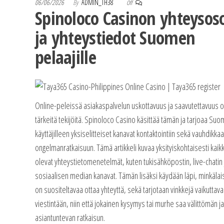
06/06/2026
By
ADMIN_TH38
Off
Spinoloco Casinon yhteysoso
ja yhteystiedot Suomen
pelaajille
Online-peleissä asiakaspalvelun uskottavuus ja saavutettavuus o
tärkeitä tekijöitä. Spinoloco Casino käsittää tämän ja tarjoaa Su
käyttäjilleen yksiselitteiset kanavat kontaktointiin sekä vauhdikk
ongelmanratkaisuun. Tämä artikkeli kuvaa yksityiskohtaisesti kaikki
olevat yhteystietomenetelmät, kuten tukisähköpostin, live-chatin 
sosiaalisen median kanavat. Tämän lisäksi käydään läpi, minkälais
on suositeltavaa ottaa yhteyttä, sekä tarjotaan vinkkejä vaikuttav
viestintään, niin että jokainen kysymys tai murhe saa välittömän ja
asiantuntevan ratkaisun.