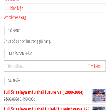
RSS bình luận
WordPress.org
GIỎ HÀNG
Chưa có sản phẩm trong giỏ hàng.
TÌM KIẾM SẢN PHẨM
Tìm
kiếm
cho:
SẢN PHẨM
full ốc salaya mẫu thái future V1 ( 2000-2004)
Giá
Giá
2.500.000
₫
2.499.000
₫
gốc
hiện
full ốc salaya mẫu thái fu led/ fu mập/ wave 125i