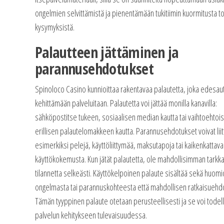
ongelmien selvittämistä ja pienentämään tukitiimin kuormitusta to
kysymyksistä.
Palautteen jättäminen ja
parannusehdotukset
Spinoloco Casino kunnioittaa rakentavaa palautetta, joka edesaut
kehittämään palveluitaan. Palautetta voi jättää monilla kanavilla:
sähköpostitse tukeen, sosiaalisen median kautta tai vaihtoehtois
erillisen palautelomakkeen kautta. Parannusehdotukset voivat liit
esimerkiksi pelejä, käyttöliittymää, maksutapoja tai kaikenkattav
käyttökokemusta. Kun jätät palautetta, ole mahdollisimman tarkka
tilannetta selkeästi. Käyttökelpoinen palaute sisältää sekä huom
ongelmasta tai parannuskohteesta että mahdollisen ratkaisuehd
Tämän tyyppinen palaute otetaan perusteellisesti ja se voi todell
palvelun kehitykseen tulevaisuudessa.