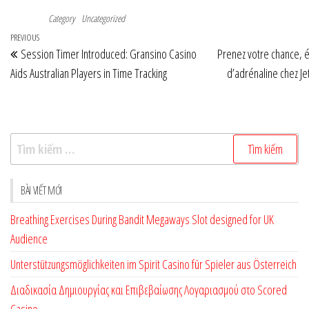
Category
Uncategorized
Điều
Previous
PREVIOUS
Session Timer Introduced: Gransino Casino
Prenez votre chance, 
hướng
Post
Aids Australian Players in Time Tracking
d’adrénaline chez Je
bài
viết
Tìm
kiếm
cho:
BÀI VIẾT MỚI
Breathing Exercises During Bandit Megaways Slot designed for UK
Audience
Unterstützungsmöglichkeiten im Spirit Casino für Spieler aus Österreich
Διαδικασία Δημιουργίας και Επιβεβαίωσης Λογαριασμού στο Scored
Casino