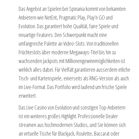
Das Angebot an Spielen bei Spinania kommt von bekannten
Anbietern wie NetEnt, Pragmatic Play, Play’n GO und
Evolution. Das garantiert hohe Qualität, faire Spiele und
neuartige Features. Den Schwerpunkt macht eine
umfangreiche Palette an Video-Slots. Von traditionellen
Früchteslots über moderne Megaways-Titel bis hin zu
wachsenden Jackpots mit Millionengewinnmöglichkeiten ist
wirklich alles dabei. Für Vielfalt garantieren ausserdem etliche
Tisch- und Kartenspiele, einerseits als RNG-Version als auch
im Live-Format. Das Portfolio wird laufend um frische Spiele
erweitert.
Das Live Casino von Evolution und sonstigen Top-Anbietern
ist ein weiteres großes Highlight. Professionelle Dealer
streamen aus hochmodernen Studios, und Sie können sich
an virtuelle Tische für Blackjack, Roulette, Baccarat oder