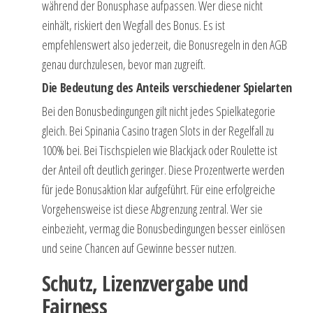
während der Bonusphase aufpassen. Wer diese nicht
einhält, riskiert den Wegfall des Bonus. Es ist
empfehlenswert also jederzeit, die Bonusregeln in den AGB
genau durchzulesen, bevor man zugreift.
Die Bedeutung des Anteils verschiedener Spielarten
Bei den Bonusbedingungen gilt nicht jedes Spielkategorie
gleich. Bei Spinania Casino tragen Slots in der Regelfall zu
100% bei. Bei Tischspielen wie Blackjack oder Roulette ist
der Anteil oft deutlich geringer. Diese Prozentwerte werden
für jede Bonusaktion klar aufgeführt. Für eine erfolgreiche
Vorgehensweise ist diese Abgrenzung zentral. Wer sie
einbezieht, vermag die Bonusbedingungen besser einlösen
und seine Chancen auf Gewinne besser nutzen.
Schutz, Lizenzvergabe und
Fairness