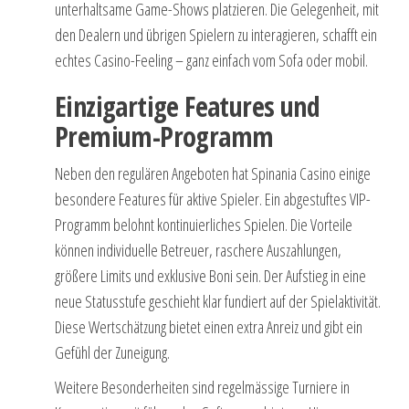
unterhaltsame Game-Shows platzieren. Die Gelegenheit, mit
den Dealern und übrigen Spielern zu interagieren, schafft ein
echtes Casino-Feeling – ganz einfach vom Sofa oder mobil.
Einzigartige Features und
Premium-Programm
Neben den regulären Angeboten hat Spinania Casino einige
besondere Features für aktive Spieler. Ein abgestuftes VIP-
Programm belohnt kontinuierliches Spielen. Die Vorteile
können individuelle Betreuer, raschere Auszahlungen,
größere Limits und exklusive Boni sein. Der Aufstieg in eine
neue Statusstufe geschieht klar fundiert auf der Spielaktivität.
Diese Wertschätzung bietet einen extra Anreiz und gibt ein
Gefühl der Zuneigung.
Weitere Besonderheiten sind regelmässige Turniere in