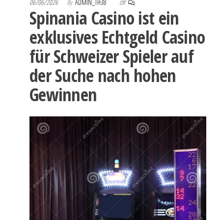
06/06/2026
By
ADMIN_TH38
Off
Spinania Casino ist ein
exklusives Echtgeld Casino
für Schweizer Spieler auf
der Suche nach hohen
Gewinnen