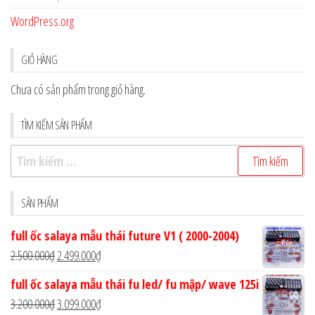
WordPress.org
GIỎ HÀNG
Chưa có sản phẩm trong giỏ hàng.
TÌM KIẾM SẢN PHẨM
Tìm
kiếm
cho:
SẢN PHẨM
full ốc salaya mẫu thái future V1 ( 2000-2004)
Giá
Giá
2.500.000
₫
2.499.000
₫
gốc
hiện
full ốc salaya mẫu thái fu led/ fu mập/ wave 125i
là:
tại
Giá
Giá
3.200.000
₫
3.099.000
₫
2.500.000₫.
là: