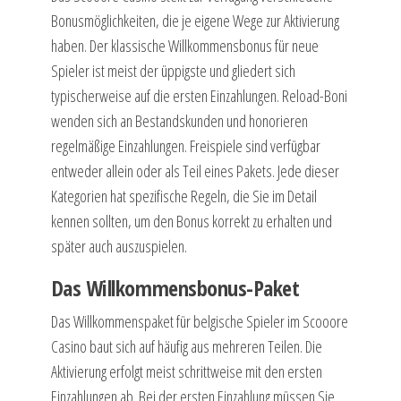
Bonusmöglichkeiten, die je eigene Wege zur Aktivierung
haben. Der klassische Willkommensbonus für neue
Spieler ist meist der üppigste und gliedert sich
typischerweise auf die ersten Einzahlungen. Reload-Boni
wenden sich an Bestandskunden und honorieren
regelmäßige Einzahlungen. Freispiele sind verfügbar
entweder allein oder als Teil eines Pakets. Jede dieser
Kategorien hat spezifische Regeln, die Sie im Detail
kennen sollten, um den Bonus korrekt zu erhalten und
später auch auszuspielen.
Das Willkommensbonus-Paket
Das Willkommenspaket für belgische Spieler im Scooore
Casino baut sich auf häufig aus mehreren Teilen. Die
Aktivierung erfolgt meist schrittweise mit den ersten
Einzahlungen ab. Bei der ersten Einzahlung müssen Sie