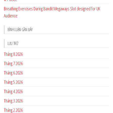
Breathing Exercises During Bandit Megaways Slot designed for UK
Audience
BÌNH LUẬN GẦN ĐÂY
LƯU TRỮ
Tháng 8 2026
Tháng 7 2026
Tháng 6 2026
Tháng 5 2026
Tháng 4 2026
Tháng 3 2026
Tháng 2 2026