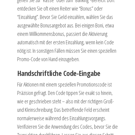
entdecken Sie oft einen Reiter wie “Bonus” oder
“Einzahlung”. Bevor Sie Geld einzahlen, wählen Sie das
ausgewählte Bonusangebot aus. Bei einigen Boni, etwa
einem Willkommensbonus, passiert die Aktivierung
automatisch mit der ersten Einzahlung, wenn kein Code
nötig ist. In sonstigen Fällen müssen Sie einen speziellen
Promo-Code von Hand einzugeben.
Handschriftliche Code-Eingabe
Für Aktionen mit einem speziellen Promotionscode ist
Präzision gefragt. Den Code tippen Sie exakt so hinein,
wie er geschrieben steht – also mit der richtigen Groß-
und Kleinschreibung. Das betreffende Feld erscheint
normalerweise während des Einzahlungsvorgangs.
Verifizieren Sie die Anwendung des Codes, bevor Sie die
Transaktion durchführen. Lassen Sie aus diesen Schritt