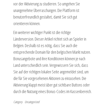
vor der Aktivierung zu studieren. So umgehen Sie
unangenehme Überraschungen. Die Plattform ist
benutzerfreundlich gestaltet, damit Sie sich gut
orientieren können.
Ein weiterer wichtiger Punkt ist die richtige
Länderversion. Dieser Artikel richtet sich an Spieler in
Belgien. Deshalb ist es nötig, dass Sie auch die
entsprechende Domain für den belgischen Markt nutzen.
Bonusangebote und ihre Konditionen können je nach
Land unterschiedlich sein. Vergewissern Sie sich, dass
Sie auf der richtigen lokalen Seite angemeldet sind, um
die für Sie vorgesehenen Aktionen zu einzusehen. Die
Aktivierung klappt meist über gut sichtbare Buttons oder
durch die Nutzung eines Bonus-Codes im Kassenbereich.
Category
Uncategorized