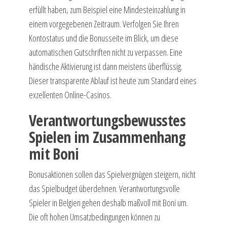
erfüllt haben, zum Beispiel eine Mindesteinzahlung in
einem vorgegebenen Zeitraum. Verfolgen Sie Ihren
Kontostatus und die Bonusseite im Blick, um diese
automatischen Gutschriften nicht zu verpassen. Eine
händische Aktivierung ist dann meistens überflüssig.
Dieser transparente Ablauf ist heute zum Standard eines
exzellenten Online-Casinos.
Verantwortungsbewusstes
Spielen im Zusammenhang
mit Boni
Bonusaktionen sollen das Spielvergnügen steigern, nicht
das Spielbudget überdehnen. Verantwortungsvolle
Spieler in Belgien gehen deshalb maßvoll mit Boni um.
Die oft hohen Umsatzbedingungen können zu