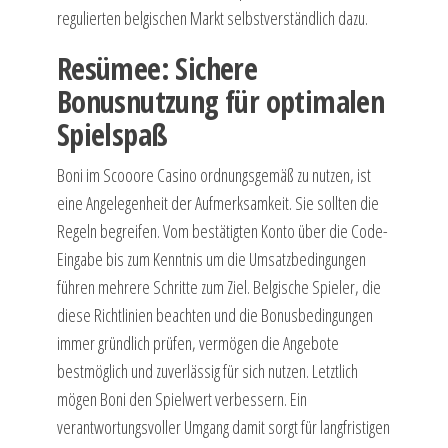
regulierten belgischen Markt selbstverständlich dazu.
Resümee: Sichere
Bonusnutzung für optimalen
Spielspaß
Boni im Scooore Casino ordnungsgemäß zu nutzen, ist
eine Angelegenheit der Aufmerksamkeit. Sie sollten die
Regeln begreifen. Vom bestätigten Konto über die Code-
Eingabe bis zum Kenntnis um die Umsatzbedingungen
führen mehrere Schritte zum Ziel. Belgische Spieler, die
diese Richtlinien beachten und die Bonusbedingungen
immer gründlich prüfen, vermögen die Angebote
bestmöglich und zuverlässig für sich nutzen. Letztlich
mögen Boni den Spielwert verbessern. Ein
verantwortungsvoller Umgang damit sorgt für langfristigen