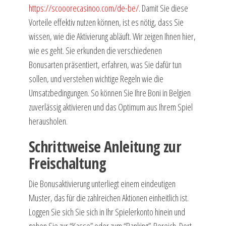
https://scooorecasinoo.com/de-be/
. Damit Sie diese
Vorteile effektiv nutzen können, ist es nötig, dass Sie
wissen, wie die Aktivierung abläuft. Wir zeigen Ihnen hier,
wie es geht. Sie erkunden die verschiedenen
Bonusarten präsentiert, erfahren, was Sie dafür tun
sollen, und verstehen wichtige Regeln wie die
Umsatzbedingungen. So können Sie Ihre Boni in Belgien
zuverlässig aktivieren und das Optimum aus Ihrem Spiel
herausholen.
Schrittweise Anleitung zur
Freischaltung
Die Bonusaktivierung unterliegt einem eindeutigen
Muster, das für die zahlreichen Aktionen einheitlich ist.
Loggen Sie sich Sie sich in Ihr Spielerkonto hinein und
gehen Sie zur “Kasse” oder zum “Banking”-Bereich. Dort