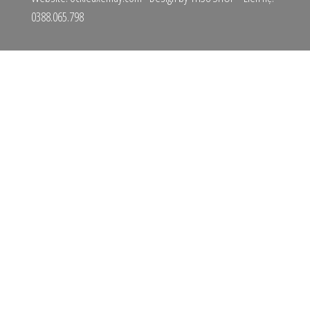
0388.065.798