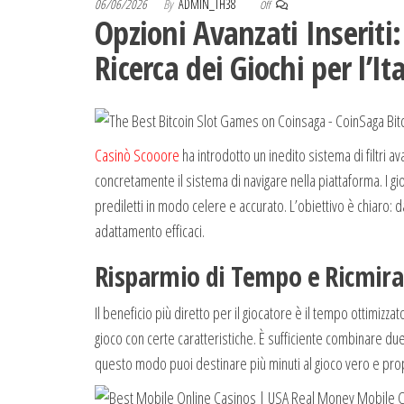
06/06/2026
By
ADMIN_TH38
Off
Opzioni Avanzati Inseriti
Ricerca dei Giochi per l’Ita
Casinò Scooore
ha introdotto un inedito sistema di filtri a
concretamente il sistema di navigare nella piattaforma. I gioc
prediletti in modo celere e accurato. L’obiettivo è chiaro:
adattamento efficaci.
Risparmio di Tempo e Ricmira
Il beneficio più diretto per il giocatore è il tempo ottimizz
gioco con certe caratteristiche. È sufficiente combinare due 
questo modo puoi destinare più minuti al gioco vero e pro