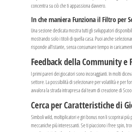
concentra su ciò che ti appassiona davvero.
In che maniera Funziona il Filtro per
Una sezione dedicata mostra tutti gli sviluppatori disponibili
mostrando solo i titoli di quella casa. Puoi anche seleziona
risponde all’istante, senza consumare tempo in caricament
Feedback della Community e F
I primi pareri dei giocatori sono incoraggianti. In molti dic
settore. La possibilità di selezionare per volatilità e per 
avvalora la strada intrapresa dal team di creazione di Sco
Cerca per Caratteristiche di Gi
Simboli wild, moltiplicatori e giri bonus non li scoprirai più 
meccaniche più interessanti. Se ti piacciono i free spin, trovi