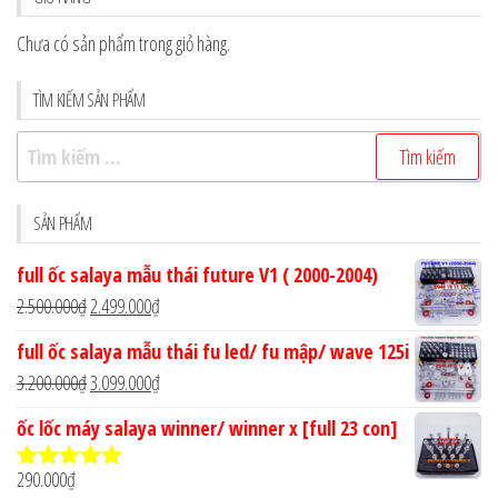
Chưa có sản phẩm trong giỏ hàng.
TÌM KIẾM SẢN PHẨM
Tìm
kiếm
cho:
SẢN PHẨM
full ốc salaya mẫu thái future V1 ( 2000-2004)
Giá
Giá
2.500.000
₫
2.499.000
₫
gốc
hiện
full ốc salaya mẫu thái fu led/ fu mập/ wave 125i
là:
tại
Giá
Giá
3.200.000
₫
3.099.000
₫
2.500.000₫.
là:
gốc
hiện
ốc lốc máy salaya winner/ winner x [full 23 con]
2.499.000₫.
là:
tại
3.200.000₫.
là:
290.000
₫
Được xếp