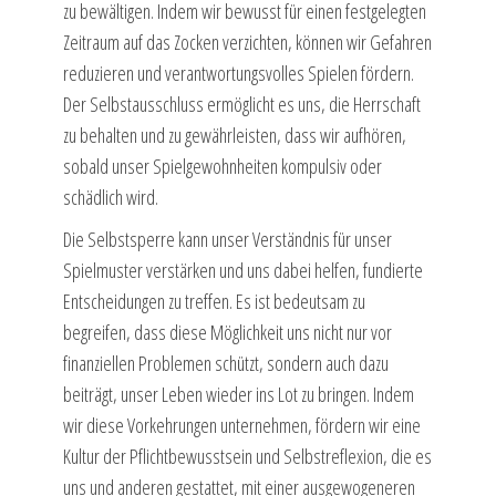
zu bewältigen. Indem wir bewusst für einen festgelegten
Zeitraum auf das Zocken verzichten, können wir Gefahren
reduzieren und verantwortungsvolles Spielen fördern.
Der Selbstausschluss ermöglicht es uns, die Herrschaft
zu behalten und zu gewährleisten, dass wir aufhören,
sobald unser Spielgewohnheiten kompulsiv oder
schädlich wird.
Die Selbstsperre kann unser Verständnis für unser
Spielmuster verstärken und uns dabei helfen, fundierte
Entscheidungen zu treffen. Es ist bedeutsam zu
begreifen, dass diese Möglichkeit uns nicht nur vor
finanziellen Problemen schützt, sondern auch dazu
beiträgt, unser Leben wieder ins Lot zu bringen. Indem
wir diese Vorkehrungen unternehmen, fördern wir eine
Kultur der Pflichtbewusstsein und Selbstreflexion, die es
uns und anderen gestattet, mit einer ausgewogeneren