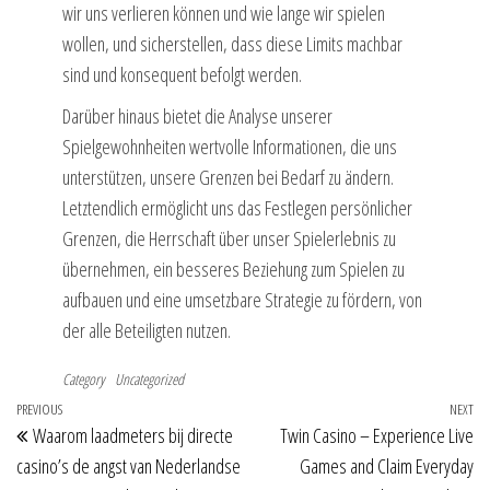
wir uns verlieren können und wie lange wir spielen
wollen, und sicherstellen, dass diese Limits machbar
sind und konsequent befolgt werden.
Darüber hinaus bietet die Analyse unserer
Spielgewohnheiten wertvolle Informationen, die uns
unterstützen, unsere Grenzen bei Bedarf zu ändern.
Letztendlich ermöglicht uns das Festlegen persönlicher
Grenzen, die Herrschaft über unser Spielerlebnis zu
übernehmen, ein besseres Beziehung zum Spielen zu
aufbauen und eine umsetzbare Strategie zu fördern, von
der alle Beteiligten nutzen.
Category
Uncategorized
Điều
Previous
PREVIOUS
NEXT
Ne
Waarom laadmeters bij directe
Twin Casino – Experience Live
hướng
Post
Po
casino’s de angst van Nederlandse
Games and Claim Everyday
bài