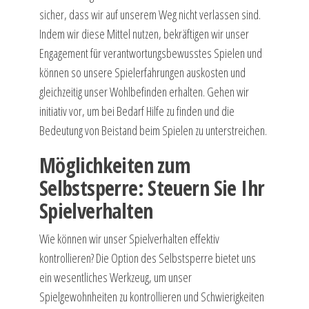
sicher, dass wir auf unserem Weg nicht verlassen sind.
Indem wir diese Mittel nutzen, bekräftigen wir unser
Engagement für verantwortungsbewusstes Spielen und
können so unsere Spielerfahrungen auskosten und
gleichzeitig unser Wohlbefinden erhalten. Gehen wir
initiativ vor, um bei Bedarf Hilfe zu finden und die
Bedeutung von Beistand beim Spielen zu unterstreichen.
Möglichkeiten zum
Selbstsperre: Steuern Sie Ihr
Spielverhalten
Wie können wir unser Spielverhalten effektiv
kontrollieren? Die Option des Selbstsperre bietet uns
ein wesentliches Werkzeug, um unser
Spielgewohnheiten zu kontrollieren und Schwierigkeiten