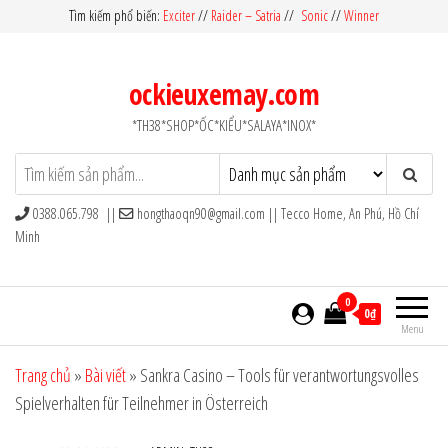
Skip
Tìm kiếm phổ biến:
Exciter
//
Raider – Satria
//
Sonic
//
Winner
to
the
ockieuxemay.com
content
*TH38*SHOP*ỐC*KIỂU*SALAYA*INOX*
0388.065.798 ||
hongthaoqn90@gmail.com
|| Tecco Home, An Phú, Hồ Chí
Minh
0
0₫
Menu
Trang chủ
»
Bài viết
»
Sankra Casino – Tools für verantwortungsvolles
Spielverhalten für Teilnehmer in Österreich