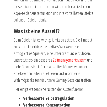
diesem Abschnitt erforschen wir die unterschiedlichen
Aspekte der Auszeitfunktion und ihre vorteilhaften Effekte
auf unser Spielerlebnis.
Was ist eine Auszeit?
Beim Spielen ist es wichtig, Limits zu setzen. Die Timeout-
Funktion ist hierfür ein effektives Werkzeug. Sie
ermöglicht es Spielern, eine Unterbrechung einzulegen,
unterstützt so ein besseres
Zeitmanagementsystem
und
mehr Bewusstheit. Durch Auszeiten können wir unsere
Spielgewohnheiten reflektieren und informierte
Wahlmöglichkeiten für unsere Gaming-Sessions treffen.
Hier einige wesentliche Nutzen der Auszeitfunktion:
Verbesserte Selbstregulation
Verbesserte Konzentration