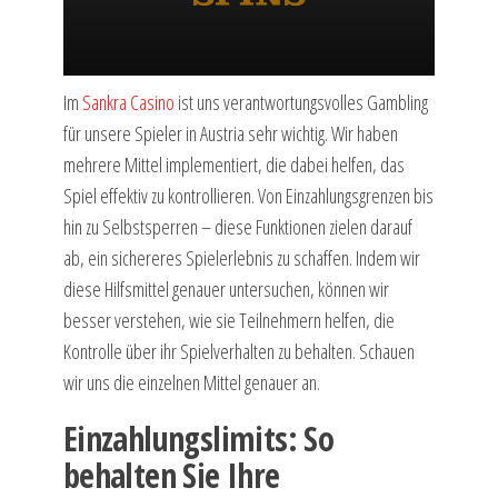
Im
Sankra Casino
ist uns verantwortungsvolles Gambling
für unsere Spieler in Austria sehr wichtig. Wir haben
mehrere Mittel implementiert, die dabei helfen, das
Spiel effektiv zu kontrollieren. Von Einzahlungsgrenzen bis
hin zu Selbstsperren – diese Funktionen zielen darauf
ab, ein sichereres Spielerlebnis zu schaffen. Indem wir
diese Hilfsmittel genauer untersuchen, können wir
besser verstehen, wie sie Teilnehmern helfen, die
Kontrolle über ihr Spielverhalten zu behalten. Schauen
wir uns die einzelnen Mittel genauer an.
Einzahlungslimits: So
behalten Sie Ihre