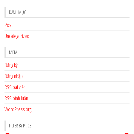
DANH MỤC
Post
Uncategorized
META
Đăng ký
Đăng nhập
RSS bài viết
RSS bình luận
WordPress.org
FILTER BY PRICE