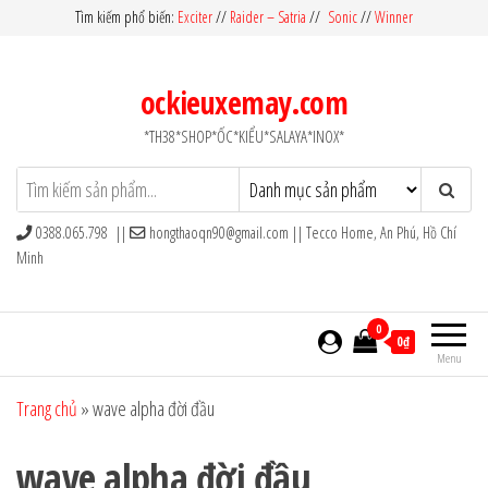
Skip
Tìm kiếm phổ biến:
Exciter
//
Raider – Satria
//
Sonic
//
Winner
to
the
ockieuxemay.com
content
*TH38*SHOP*ỐC*KIỂU*SALAYA*INOX*
0388.065.798 ||
hongthaoqn90@gmail.com
|| Tecco Home, An Phú, Hồ Chí
Minh
0
0₫
Menu
Trang chủ
»
wave alpha đời đầu
wave alpha đời đầu