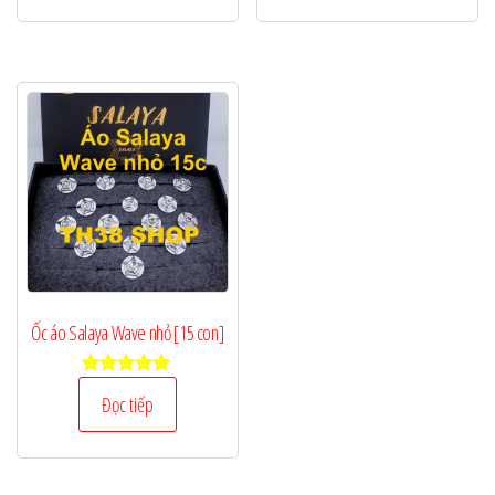
2.499.000₫
Ốc áo Salaya Wave nhỏ [15 con]
Được xếp
Đọc tiếp
hạng
5.00
5 sao