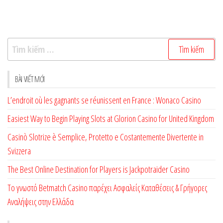
Tìm
kiếm
cho:
BÀI VIẾT MỚI
L’endroit où les gagnants se réunissent en France : Wonaco Casino
Easiest Way to Begin Playing Slots at Glorion Casino for United Kingdom
Casinò Slotrize è Semplice, Protetto e Costantemente Divertente in
Svizzera
The Best Online Destination for Players is Jackpotraider Casino
Το γνωστό Betmatch Casino παρέχει Ασφαλείς Καταθέσεις & Γρήγορες
Αναλήψεις στην Ελλάδα