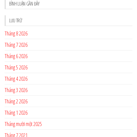
BÌNH LUẬN GẦN ĐÂY
LƯU TRỮ
Tháng 8 2026
Tháng 7 2026
Tháng 6 2026
Tháng 5 2026
Tháng 4 2026
Tháng 3 2026
Tháng 2 2026
Tháng 1 2026
Tháng mười một 2025
Tháng 7 2021