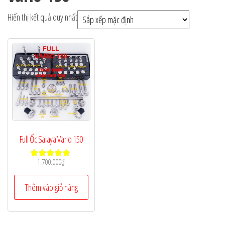
Hiển thị kết quả duy nhất
Full Ốc Salaya Vario 150
1.700.000
₫
Được xếp
hạng
4.88
Thêm vào giỏ hàng
5 sao