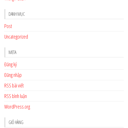
DANH MỤC
Post
Uncategorized
META
Đăng ký
Đăng nhập
RSS bài viết
RSS bình luận
WordPress.org
GIỎ HÀNG