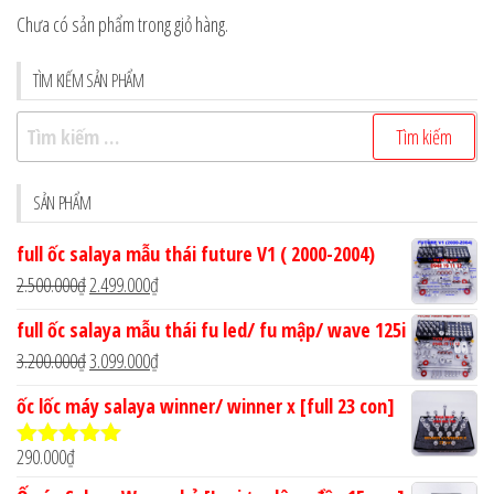
Chưa có sản phẩm trong giỏ hàng.
TÌM KIẾM SẢN PHẨM
Tìm
kiếm
cho:
SẢN PHẨM
full ốc salaya mẫu thái future V1 ( 2000-2004)
Giá
Giá
2.500.000
₫
2.499.000
₫
gốc
hiện
full ốc salaya mẫu thái fu led/ fu mập/ wave 125i
là:
tại
Giá
Giá
3.200.000
₫
3.099.000
₫
2.500.000₫.
là:
gốc
hiện
ốc lốc máy salaya winner/ winner x [full 23 con]
2.499.000₫.
là:
tại
3.200.000₫.
là:
290.000
₫
Được xếp
3.099.000₫.
hạng
4.90
5