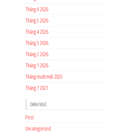
Tháng 6 2026
Tháng 5 2026
Tháng 4 2026
Tháng 3 2026
Tháng 2 2026
Tháng 1 2026
Tháng mười một 2025
Tháng 7 2021
DANH MỤC
Post
Uncategorized