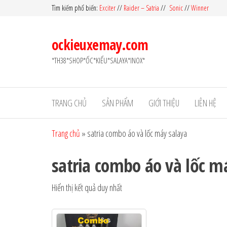
Skip
Tìm kiếm phổ biến:
Exciter
//
Raider – Satria
//
Sonic
//
Winner
to
the
ockieuxemay.com
content
*TH38*SHOP*ỐC*KIỂU*SALAYA*INOX*
TRANG CHỦ
SẢN PHẨM
GIỚI THIỆU
LIÊN HỆ
Trang chủ
»
satria combo áo và lốc máy salaya
satria combo áo và lốc m
Hiển thị kết quả duy nhất