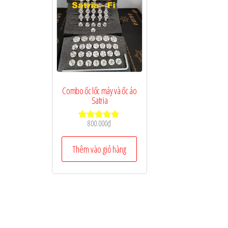
Combo ốc lốc máy và ốc áo
Satria
800.000
₫
Được xếp
hạng
5.00
Thêm vào giỏ hàng
5 sao