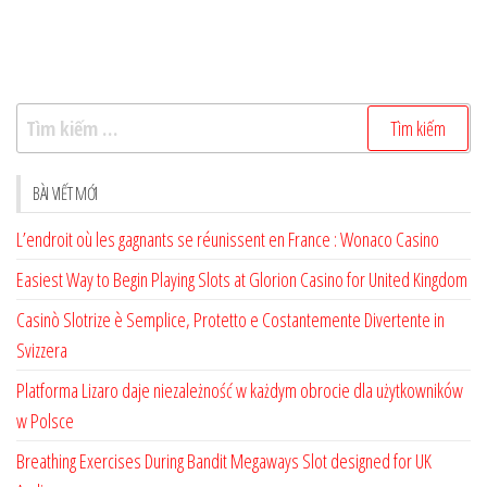
Tìm
kiếm
cho:
BÀI VIẾT MỚI
L’endroit où les gagnants se réunissent en France : Wonaco Casino
Easiest Way to Begin Playing Slots at Glorion Casino for United Kingdom
Casinò Slotrize è Semplice, Protetto e Costantemente Divertente in
Svizzera
Platforma Lizaro daje niezależność w każdym obrocie dla użytkowników
w Polsce
Breathing Exercises During Bandit Megaways Slot designed for UK