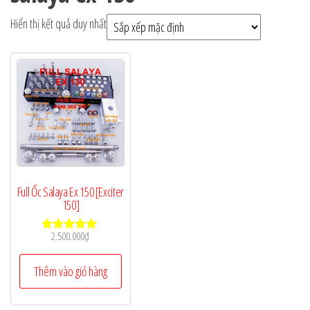
Hiển thị kết quả duy nhất
Full Ốc Salaya Ex 150 [Exciter
150]
2.500.000
₫
Được xếp
hạng
5.00
Thêm vào giỏ hàng
5 sao