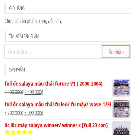
GIỎ HÀNG
Chưa có sản phẩm trong giỏ hàng.
TÌM KIẾM SẢN PHẨM
Tìm
kiếm
cho:
SẢN PHẨM
full ốc salaya mẫu thái future V1 ( 2000-2004)
Giá
Giá
2.500.000
₫
2.499.000
₫
gốc
hiện
full ốc salaya mẫu thái fu led/ fu mập/ wave 125i
là:
tại
Giá
Giá
3.200.000
₫
3.099.000
₫
2.500.000₫.
là:
gốc
hiện
ốc lốc máy salaya winner/ winner x [full 23 con]
2.499.000₫.
là:
tại