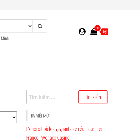
0
0₫
í Minh
Tìm
kiếm
cho:
BÀI VIẾT MỚI
L’endroit où les gagnants se réunissent en
France : Wonaco Casino