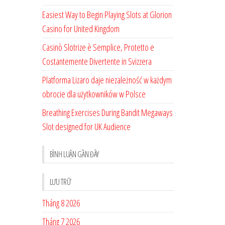
Easiest Way to Begin Playing Slots at Glorion
Casino for United Kingdom
Casinò Slotrize è Semplice, Protetto e
Costantemente Divertente in Svizzera
Platforma Lizaro daje niezależność w każdym
obrocie dla użytkowników w Polsce
Breathing Exercises During Bandit Megaways
Slot designed for UK Audience
BÌNH LUẬN GẦN ĐÂY
LƯU TRỮ
Tháng 8 2026
Tháng 7 2026