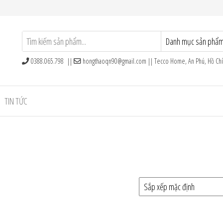
0388.065.798 ||
hongthaoqn90@gmail.com
|| Tecco Home, An Phú, Hồ Ch
TIN TỨC