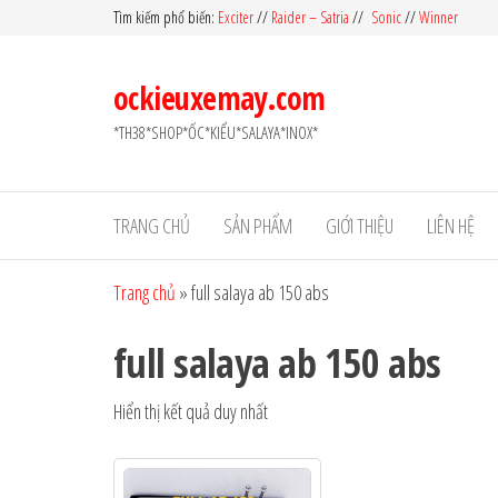
Skip
Tìm kiếm phổ biến:
Exciter
//
Raider – Satria
//
Sonic
//
Winner
to
the
ockieuxemay.com
content
*TH38*SHOP*ỐC*KIỂU*SALAYA*INOX*
TRANG CHỦ
SẢN PHẨM
GIỚI THIỆU
LIÊN HỆ
Trang chủ
»
full salaya ab 150 abs
full salaya ab 150 abs
Hiển thị kết quả duy nhất