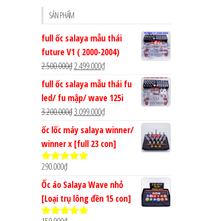
cho:
SẢN PHẨM
full ốc salaya mẫu thái
future V1 ( 2000-2004)
Giá
Giá
2.500.000
₫
2.499.000
₫
gốc
hiện
full ốc salaya mẫu thái fu
là:
tại
led/ fu mập/ wave 125i
2.500.000₫.
là:
Giá
Giá
3.200.000
₫
3.099.000
₫
2.499.000₫.
gốc
hiện
ốc lốc máy salaya winner/
là:
tại
winner x [full 23 con]
3.200.000₫.
là:
290.000
₫
3.099.000₫.
Được xếp
hạng
4.90
5
Ốc áo Salaya Wave nhỏ
sao
[Loại trụ lông đền 15 con]