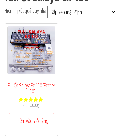
Hiển thị kết quả duy nhất
Full Ốc Salaya Ex 150 [Exciter
150]
2.500.000
₫
Được xếp
hạng
5.00
Thêm vào giỏ hàng
5 sao