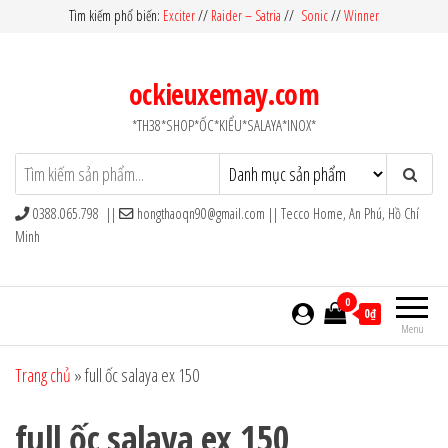
Skip
Tìm kiếm phổ biến:
Exciter
//
Raider – Satria
//
Sonic
//
Winner
to
the
ockieuxemay.com
content
*TH38*SHOP*ỐC*KIỂU*SALAYA*INOX*
0388.065.798 ||
hongthaoqn90@gmail.com
|| Tecco Home, An Phú, Hồ Chí
Minh
0
0₫
Menu
Trang chủ
»
full ốc salaya ex 150
full ốc salaya ex 150