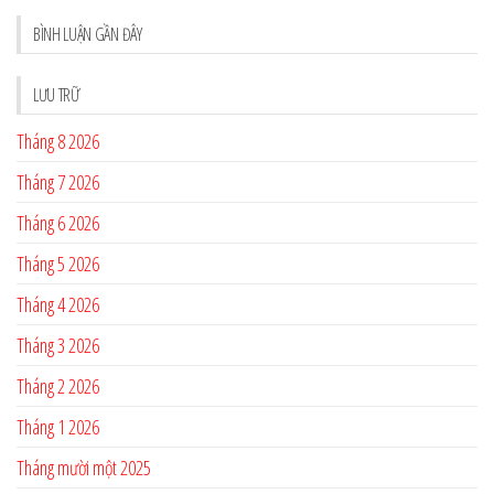
BÌNH LUẬN GẦN ĐÂY
LƯU TRỮ
Tháng 8 2026
Tháng 7 2026
Tháng 6 2026
Tháng 5 2026
Tháng 4 2026
Tháng 3 2026
Tháng 2 2026
Tháng 1 2026
Tháng mười một 2025