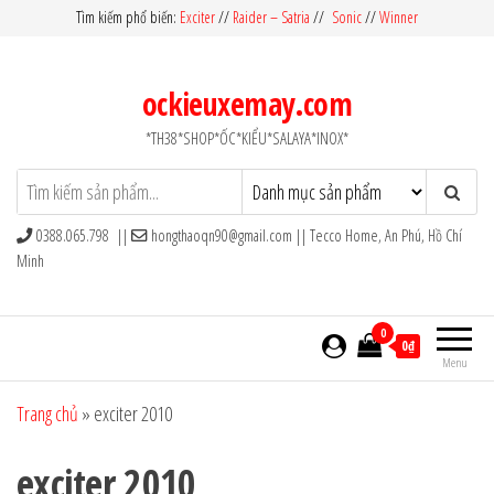
Skip
Tìm kiếm phổ biến:
Exciter
//
Raider – Satria
//
Sonic
//
Winner
to
the
ockieuxemay.com
content
*TH38*SHOP*ỐC*KIỂU*SALAYA*INOX*
0388.065.798 ||
hongthaoqn90@gmail.com
|| Tecco Home, An Phú, Hồ Chí
Minh
0
0₫
Menu
Trang chủ
»
exciter 2010
exciter 2010